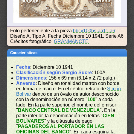
Foto perteneciente a la pieza
bbcv100bs-aa11-a6
:
Diseño A, Tipo A. Fecha Diciembre 10 1941. Serie A6
Créditos fotográfico:
GRANMANOTE
Características
Fecha
: Diciembre 10 1941
Clasificación según Sergio Sucre
: 100A
Dimensiones
: 156 x 69 mm (6,14 x 2,72 pulg.)
Anverso
: Diseño en tonalidad marrón con borde
en forma de marco. En el centro, retrato de
Simón
Bolívar
dentro de un óvalo de autor desconocido
con la denominación en número "
100
" a cada
lado. En la parte superior, el nombre del emisor
"
BANCO CENTRAL DE VENEZUELA
". En la
parte inferior, la denominación en letras "
CIEN
BOLÍVARES
" y la cláusula de pago
"
PAGADEROS AL PORTADOR EN LAS
OFICINAS DEL BANCO
". En cada esquina la