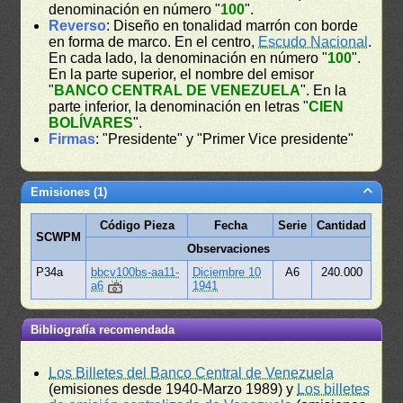
denominación en número "
100
".
Reverso
: Diseño en tonalidad marrón con borde
en forma de marco. En el centro,
Escudo Nacional
.
En cada lado, la denominación en número "
100
".
En la parte superior, el nombre del emisor
"
BANCO CENTRAL DE VENEZUELA
". En la
parte inferior, la denominación en letras "
CIEN
BOLÍVARES
".
Firmas
: "Presidente" y "Primer Vice presidente"
Emisiones (1)
Código Pieza
Fecha
Serie
Cantidad
SCWPM
Observaciones
P34a
bbcv100bs-aa11-
Diciembre 10
A6
240.000
a6
1941
Bibliografía recomendada
Los Billetes del Banco Central de Venezuela
(emisiones desde 1940-Marzo 1989) y
Los billetes