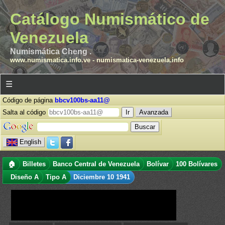
Catálogo Numismático de
Venezuela
Numismática Cheng .
www.numismatica.info.ve
-
numismatica-venezuela.info
☰
Código de página
bbcv100bs-aa11@
Salta al código
Avanzada
English
🏠
Billetes
Banco Central de Venezuela
Bolívar
100 Bolívares
Diseño A
Tipo A
Diciembre 10 1941