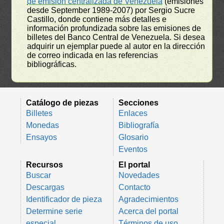
de emisión centralizada de Venezuela
(emisiones
desde September 1989-2007) por Sergio Sucre
Castillo, donde contiene más detalles e
información profundizada sobre las emisiones de
billetes del Banco Central de Venezuela. Si desea
adquirir un ejemplar puede al autor en la dirección
de correo indicada en las referencias
bibliográficas.
Catálogo de piezas
Secciones
Billetes
Enlaces
Monedas
Bibliografía
Ensayos
Glosario
Eventos
Recursos
El portal
Buscar
Novedades
Descargas
Contacto
Identificador de pieza
Agradecimientos
Determine serie
Acerca del portal
especial
Términos de uso