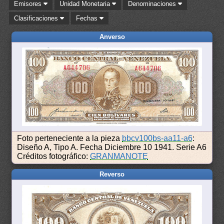
Emisores
Unidad Monetaria
Denominaciones
Clasificaciones
Fechas
Anverso
Foto perteneciente a la pieza
bbcv100bs-aa11-a6
:
Diseño A, Tipo A. Fecha Diciembre 10 1941. Serie A6
Créditos fotográfico:
GRANMANOTE
Reverso