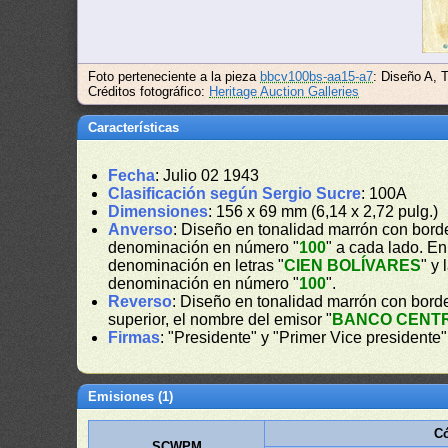
Foto perteneciente a la pieza
bbcv100bs-aa15-a7
: Diseño A, 
Créditos fotográfico:
Heritage Auction Galleries
Características
Fecha
: Julio 02 1943
Clasificación según Sergio Sucre
: 100A
Dimensiones
: 156 x 69 mm (6,14 x 2,72 pulg.)
Anverso
: Diseño en tonalidad marrón con borde
denominación en número "
100
" a cada lado. En
denominación en letras "
CIEN BOLÍVARES
" y
denominación en número "
100
".
Reverso
: Diseño en tonalidad marrón con bord
superior, el nombre del emisor "
BANCO CENT
Firmas
: "Presidente" y "Primer Vice presidente"
Emisiones (1)
Có
SCWPM