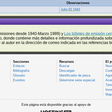
Observaciones
Julio 02 1943
misiones desde 1940-Marzo 1989) y
Los billetes de emisión ce
, donde contiene más detalles e información profundizada sobr
l autor en la dirección de correo indicada en las referencias bi
Secciones
Recursos
El p
Enlaces
Buscar
Nov
Bibliografía
Descargas
Cont
Glosario
Identificador de pieza
Agra
Eventos
Determine serie especial
Acer
Térm
Inve
Mapa
Este página está disponible gracias al apoyo de