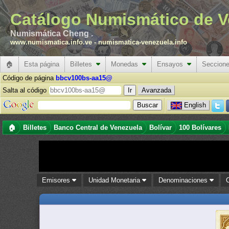
Catálogo Numismático de V
Numismática Cheng .
www.numismatica.info.ve
-
numismatica-venezuela.info
🏠
Esta página
Billetes
Monedas
Ensayos
Seccion
Código de página
bbcv100bs-aa15@
Salta al código
Avanzada
English
🏠
Billetes
Banco Central de Venezuela
Bolívar
100 Bolívares
Emisores
Unidad Monetaria
Denominaciones