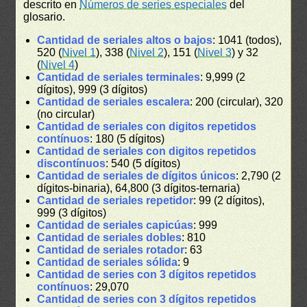
descrito en
Números de series especiales
del
glosario.
Cantidad de seriales altos o bajos
: 1041 (todos),
520 (
Nivel 1
), 338 (
Nivel 2
), 151 (
Nivel 3
) y 32
(
Nivel 4
)
Cantidad de seriales terminales
: 9,999 (2
dígitos), 999 (3 dígitos)
Cantidad de seriales escalera
: 200 (circular), 320
(no circular)
Cantidad de seriales con digitos repetidos
contínuos
: 180 (5 dígitos)
Cantidad de seriales con digitos repetidos
discontínuos
: 540 (5 dígitos)
Cantidad de seriales de dígitos únicos
: 2,790 (2
dígitos-binaria), 64,800 (3 dígitos-ternaria)
Cantidad de seriales repetidor
: 99 (2 dígitos),
999 (3 dígitos)
Cantidad de seriales capicúas
: 999
Cantidad de seriales dobles
: 810
Cantidad de seriales rotador
: 63
Cantidad de seriales sólida
: 9
Cantidad de series con 3 dígitos repetidos
contínuos
: 29,070
Cantidad de series con 3 dígitos repetidos