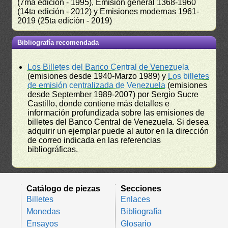
(7ma edición - 1995), Emisión general 1368-1960
(14ta edición - 2012) y Emisiones modernas 1961-
2019 (25ta edición - 2019)
Bibliografía recomendada
Los Billetes del Banco Central de Venezuela
(emisiones desde 1940-Marzo 1989) y
Los billetes
de emisión centralizada de Venezuela
(emisiones
desde September 1989-2007) por Sergio Sucre
Castillo, donde contiene más detalles e
información profundizada sobre las emisiones de
billetes del Banco Central de Venezuela. Si desea
adquirir un ejemplar puede al autor en la dirección
de correo indicada en las referencias
bibliográficas.
Catálogo de piezas
Secciones
Billetes
Enlaces
Monedas
Bibliografía
Ensayos
Glosario