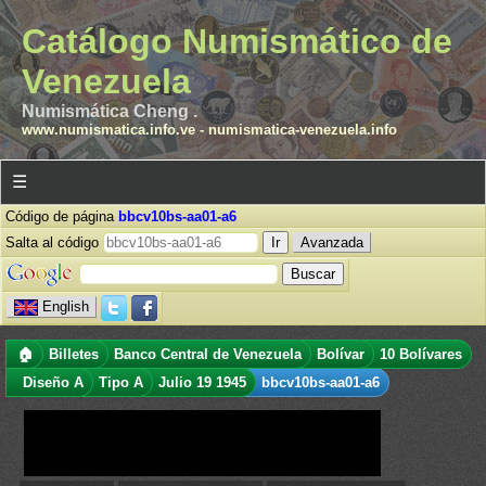
Catálogo Numismático de
Venezuela
Numismática Cheng .
www.numismatica.info.ve
-
numismatica-venezuela.info
☰
Código de página
bbcv10bs-aa01-a6
Salta al código
Avanzada
English
🏠
Billetes
Banco Central de Venezuela
Bolívar
10 Bolívares
Diseño A
Tipo A
Julio 19 1945
bbcv10bs-aa01-a6