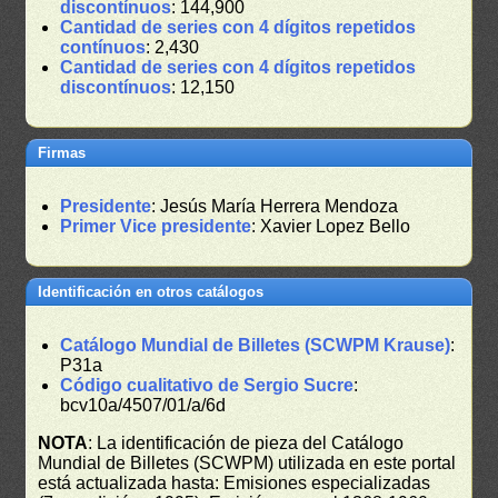
discontínuos
: 144,900
Cantidad de series con 4 dígitos repetidos
contínuos
: 2,430
Cantidad de series con 4 dígitos repetidos
discontínuos
: 12,150
Firmas
Presidente
: Jesús María Herrera Mendoza
Primer Vice presidente
: Xavier Lopez Bello
Identificación en otros catálogos
Catálogo Mundial de Billetes (SCWPM Krause)
:
P31a
Código cualitativo de Sergio Sucre
:
bcv10a/4507/01/a/6d
NOTA
: La identificación de pieza del Catálogo
Mundial de Billetes (SCWPM) utilizada en este portal
está actualizada hasta: Emisiones especializadas