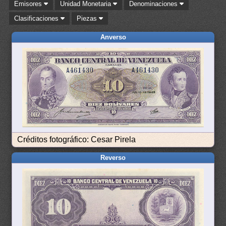
Emisores
Unidad Monetaria
Denominaciones
Clasificaciones
Piezas
Anverso
Créditos fotográfico: Cesar Pirela
Reverso