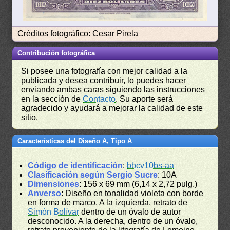
Créditos fotográfico: Cesar Pirela
Contribución fotográfica
Si posee una fotografía con mejor calidad a la
publicada y desea contribuir, lo puedes hacer
enviando ambas caras siguiendo las instrucciones
en la sección de
Contacto
. Su aporte será
agradecido y ayudará a mejorar la calidad de este
sitio.
Características del Diseño A, Tipo A
Código de identificación
:
bbcv10bs-aa
Clasificación según Sergio Sucre
: 10A
Dimensiones
: 156 x 69 mm (6,14 x 2,72 pulg.)
Anverso
: Diseño en tonalidad violeta con borde
en forma de marco. A la izquierda, retrato de
Simón Bolívar
dentro de un óvalo de autor
desconocido. A la derecha, dentro de un óvalo,