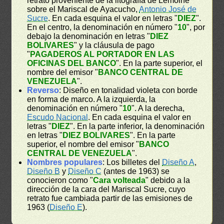
retrato proveniente de la litografía de Lemoine
sobre el Mariscal de Ayacucho,
Antonio José de
Sucre
. En cada esquina el valor en letras "
DIEZ
".
En el centro, la denominación en número "
10
", por
debajo la denominación en letras "
DIEZ
BOLIVARES
" y la cláusula de pago
"
PAGADEROS AL PORTADOR EN LAS
OFICINAS DEL BANCO
". En la parte superior, el
nombre del emisor "
BANCO CENTRAL DE
VENEZUELA
".
Reverso
: Diseño en tonalidad violeta con borde
en forma de marco. A la izquierda, la
denominación en número "
10
". A la derecha,
Escudo Nacional
. En cada esquina el valor en
letras "
DIEZ
". En la parte inferior, la denominación
en letras "
DIEZ BOLIVARES
". En la parte
superior, el nombre del emisor "
BANCO
CENTRAL DE VENEZUELA
".
Nombres populares
: Los billetes del
Diseño A
,
Diseño B
y
Diseño C
(antes de 1963) se
conocieron como "
Cara volteada
" debido a la
dirección de la cara del Mariscal Sucre, cuyo
retrato fue cambiada partir de las emisiones de
1963 (
Diseño E
).