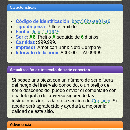
Características
Código de identificación
:
bbcv10bs-aa01-a6
Tipo de pieza
: Billete emitido
Fecha
:
Julio 19 1945
Serie
:
A6
. Prefijo
A
seguido de
6
dígitos
Cantidad
: 999.999.
Impresor
: American Bank Note Company
Intervalo de la serie
: A000001 - A999999.
Actualización de intervalo de serie conocido
Si posee una pieza con un número de serie fuera
del rango del intérvalo conocido, o un prefijo de
serie desconocido, puede enviar el comentario con
una fotografía del anverso siguiendo las
instruciones indicada en la sección de
Contacto
. Su
aporte será agradecido y ayudará a mejorar la
calidad de este sitio.
Advertencia