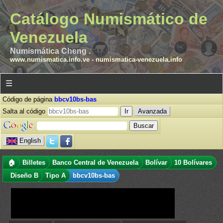
Catálogo Numismático de
Venezuela
Numismática Cheng .
www.numismatica.info.ve
-
numismatica-venezuela.info
☰
Código de página
bbcv10bs-bas
Salta al código
Avanzada
English
🏠
Billetes
Banco Central de Venezuela
Bolívar
10 Bolívares
Diseño B
Tipo A
bbcv10bs-bas