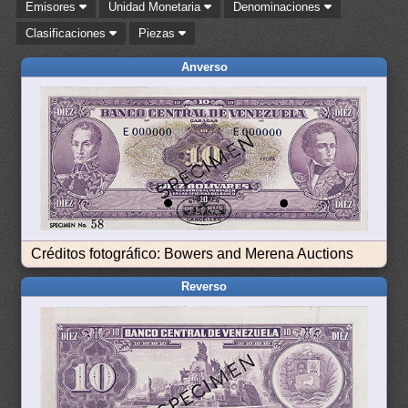
Emisores
Unidad Monetaria
Denominaciones
Clasificaciones
Piezas
Anverso
Créditos fotográfico: Bowers and Merena Auctions
Reverso