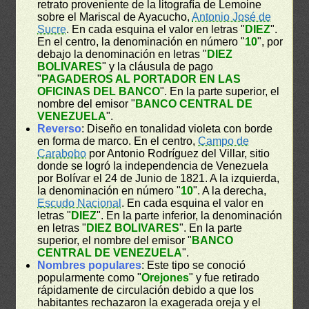
retrato proveniente de la litografía de Lemoine
sobre el Mariscal de Ayacucho,
Antonio José de
Sucre
. En cada esquina el valor en letras "
DIEZ
".
En el centro, la denominación en número "
10
", por
debajo la denominación en letras "
DIEZ
BOLIVARES
" y la cláusula de pago
"
PAGADEROS AL PORTADOR EN LAS
OFICINAS DEL BANCO
". En la parte superior, el
nombre del emisor "
BANCO CENTRAL DE
VENEZUELA
".
Reverso
: Diseño en tonalidad violeta con borde
en forma de marco. En el centro,
Campo de
Carabobo
por Antonio Rodríguez del Villar, sitio
donde se logró la independencia de Venezuela
por Bolívar el 24 de Junio de 1821. A la izquierda,
la denominación en número "
10
". A la derecha,
Escudo Nacional
. En cada esquina el valor en
letras "
DIEZ
". En la parte inferior, la denominación
en letras "
DIEZ BOLIVARES
". En la parte
superior, el nombre del emisor "
BANCO
CENTRAL DE VENEZUELA
".
Nombres populares
: Este tipo se conoció
popularmente como "
Orejones
" y fue retirado
rápidamente de circulación debido a que los
habitantes rechazaron la exagerada oreja y el