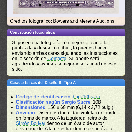
Créditos fotográfico: Bowers and Merena Auctions
Contribución fotográfica
Si posee una fotografía con mejor calidad a la
publicada y desea contribuir, lo puedes hacer
enviando ambas caras siguiendo las instrucciones
en la sección de
Contacto
. Su aporte será
agradecido y ayudará a mejorar la calidad de este
sitio.
Características del Diseño B, Tipo A
Código de identificación
:
bbcv10bs-ba
Clasificación según Sergio Sucre
: 10B
Dimensiones
: 156 x 69 mm (6,14 x 2,72 pulg.)
Anverso
: Diseño en tonalidad violeta con borde
en forma de marco. A la izquierda, retrato de
Simón Bolívar
dentro de un óvalo de autor
desconocido. A la derecha, dentro de un óvalo,