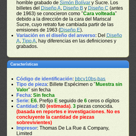
horrible grabado de
Simón Bolívar
y Sucre. Los
billetes del
Diseño A
,
Diseño B
y
Diseño C
(antes
de 1963) se conocieron como "
Cara volteada
"
debido a la dirección de la cara del Mariscal
Sucre, cuyo retrato fue cambiada partir de las
emisiones de 1963 (
Diseño E
).
Variación en el diseño del anverso
: Del
Diseño
A
,
Tipo A
, hay diferencias en las definiciones y
grabados.
Características
Código de identificación
:
bbcv10bs-bas
Tipo de pieza
: Billete Espécimen o "
Muestra sin
Valor
" sin fecha
Fecha
:
Sin fecha
Serie
:
E6
. Prefijo
E
seguido de
6
ceros o dígitos
Cantidad
: 80
(estimada)
.
3
piezas conocida.
(basada en reportes e investigaciones. No es
concluyente la cantidad de piezas
sobrevivientes)
Impresor
: Thomas De La Rue & Company,
Limited