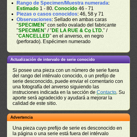
Rango de Specimen/Muestra numerada
:
Estimado
1 - 80.
Conocido
46 - 71
Piezas o casos conocidos
: 46, 58 y 71
Observaciones
: Sellado en ambas caras
"
SPECIMEN
" con sello ovalado del fabricante
"
SPECIMEN
" / "
DE LA RUE & Co̲ LTD.
" /
"
CANCELLED
" en el anverso, en negro
(perforado). Espécimen numerado
Actualización de intervalo de serie conocido
Si posee una pieza con un número de serie fuera
del rango del intérvalo conocido, o un prefijo de
serie desconocido, puede enviar el comentario con
una fotografía del anverso siguiendo las
instruciones indicada en la sección de
Contacto
. Su
aporte será agradecido y ayudará a mejorar la
calidad de este sitio.
Advertencia
Una pieza cuyo prefijo de serie es desconocido en
la página o una serie está fuera del intérvalo