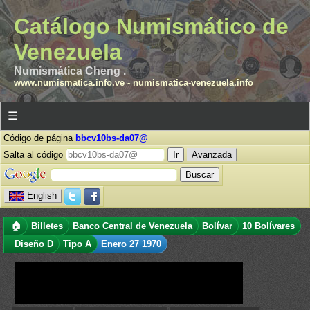
Catálogo Numismático de
Venezuela
Numismática Cheng .
www.numismatica.info.ve
-
numismatica-venezuela.info
☰
Código de página
bbcv10bs-da07@
Salta al código
Avanzada
English
🏠
Billetes
Banco Central de Venezuela
Bolívar
10 Bolívares
Diseño D
Tipo A
Enero 27 1970