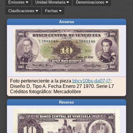
Emisores
Unidad Monetaria
Denominaciones
Clasificaciones
Fechas
Anverso
Foto perteneciente a la pieza
bbcv10bs-da07-l7
:
Diseño D, Tipo A. Fecha Enero 27 1970. Serie L7
Créditos fotográfico: Mercadolibre
Reverso