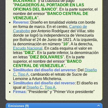
BOLIVARES
" y la cláusula de pago
"
PAGADEROS AL PORTADOR EN LAS
OFICINAS DEL BANCO
". En la parte superior, el
nombre del emisor "
BANCO CENTRAL DE
VENEZUELA
".
Reverso
: Diseño en tonalidad violeta con borde
en forma de marco. En el centro,
Campo de
Carabobo
por Antonio Rodríguez del Villar, sitio
donde se logró la independencia de Venezuela
por Bolívar el 24 de Junio de 1821. A la izquierda,
la denominación en número "
10
". A la derecha,
Escudo Nacional
. En cada esquina el valor en
letras "
DIEZ
". En la parte inferior, la denominación
en letras "
DIEZ BOLIVARES
". En la parte
superior, el nombre del emisor "
BANCO
CENTRAL DE VENEZUELA
".
Similitudes del diseño del anverso
: Del
Diseño
C
,
Tipo A
, cambiando el retrato de Sucre de
Lemoine a Arturo Michelena.
Similitudes del diseño del reverso
: El diseño es
igual al
Diseño C
,
Tipo A
.
Firmas
: "Presidente" y "Primer Vice presidente"
Emisiones (9)