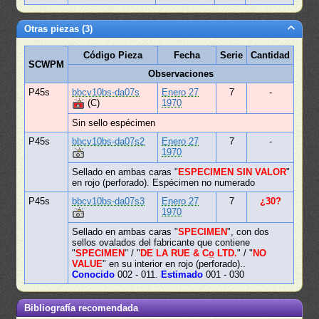
Otras piezas (3)
Código Pieza
Fecha
Serie
Cantidad
SCWPM
Observaciones
P45s
bbcv10bs-da07s
Enero 27
7
-
(C)
1970
Sin sello espécimen
P45s
bbcv10bs-da07s2
Enero 27
7
-
1970
Sellado en ambas caras "
ESPECIMEN SIN VALOR
"
en rojo (perforado). Espécimen no numerado
P45s
bbcv10bs-da07s3
Enero 27
7
¿30?
1970
Sellado en ambas caras "
SPECIMEN
", con dos
sellos ovalados del fabricante que contiene
"
SPECIMEN
" / "
DE LA RUE & Co̲ LTD.
" / "
NO
VALUE
" en su interior en rojo (perforado)..
Conocido
002 - 011.
Estimado
001 - 030
Bibliografía recomendada