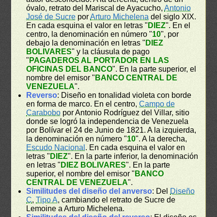
óvalo, retrato del Mariscal de Ayacucho,
Antonio
José de Sucre
por
Arturo Michelena
del siglo XIX.
En cada esquina el valor en letras "
DIEZ
". En el
centro, la denominación en número "
10
", por
debajo la denominación en letras "
DIEZ
BOLIVARES
" y la cláusula de pago
"
PAGADEROS AL PORTADOR EN LAS
OFICINAS DEL BANCO
". En la parte superior, el
nombre del emisor "
BANCO CENTRAL DE
VENEZUELA
".
Reverso
: Diseño en tonalidad violeta con borde
en forma de marco. En el centro,
Campo de
Carabobo
por Antonio Rodríguez del Villar, sitio
donde se logró la independencia de Venezuela
por Bolívar el 24 de Junio de 1821. A la izquierda,
la denominación en número "
10
". A la derecha,
Escudo Nacional
. En cada esquina el valor en
letras "
DIEZ
". En la parte inferior, la denominación
en letras "
DIEZ BOLIVARES
". En la parte
superior, el nombre del emisor "
BANCO
CENTRAL DE VENEZUELA
".
Similitudes del diseño del anverso
: Del
Diseño
C
,
Tipo A
, cambiando el retrato de Sucre de
Lemoine a Arturo Michelena.