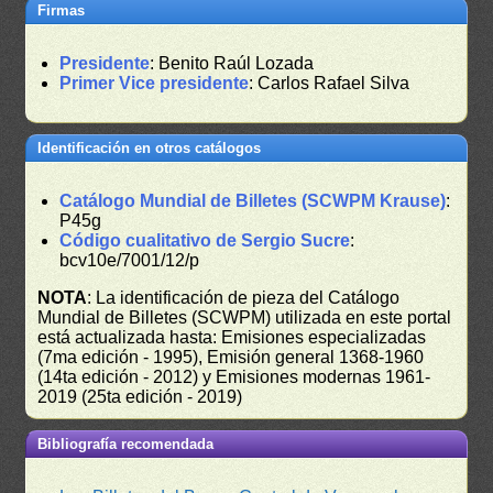
Firmas
Presidente
: Benito Raúl Lozada
Primer Vice presidente
: Carlos Rafael Silva
Identificación en otros catálogos
Catálogo Mundial de Billetes (SCWPM Krause)
:
P45g
Código cualitativo de Sergio Sucre
:
bcv10e/7001/12/p
NOTA
: La identificación de pieza del Catálogo
Mundial de Billetes (SCWPM) utilizada en este portal
está actualizada hasta: Emisiones especializadas
(7ma edición - 1995), Emisión general 1368-1960
(14ta edición - 2012) y Emisiones modernas 1961-
2019 (25ta edición - 2019)
Bibliografía recomendada