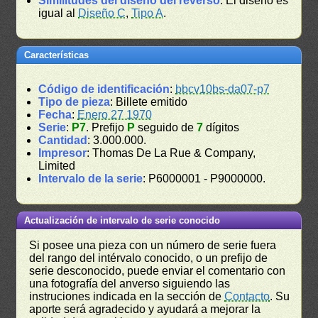
Similitudes del diseño del reverso
: El diseño es
igual al
Diseño C
,
Tipo A
.
Características
Código de identificación
:
bbcv10bs-da07-p7
Tipo de pieza
: Billete emitido
Fecha
:
Enero 27 1970
Serie
:
P7
. Prefijo
P
seguido de
7
dígitos
Cantidad
: 3.000.000.
Impresor
: Thomas De La Rue & Company,
Limited
Intervalo de la serie
: P6000001 - P9000000.
Actualización de intervalo de serie conocido
Si posee una pieza con un número de serie fuera
del rango del intérvalo conocido, o un prefijo de
serie desconocido, puede enviar el comentario con
una fotografía del anverso siguiendo las
instruciones indicada en la sección de
Contacto
. Su
aporte será agradecido y ayudará a mejorar la