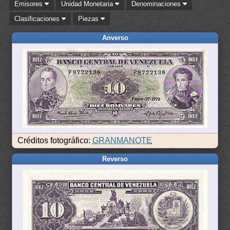
Emisores
Unidad Monetaria
Denominaciones
Clasificaciones
Piezas
Anverso
Créditos fotográfico:
GRANMANOTE
Reverso