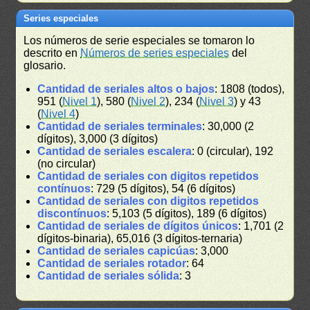
Series especiales
Los números de serie especiales se tomaron lo
descrito en
Números de series especiales
del
glosario.
Cantidad de seriales altos o bajos
: 1808 (todos),
951 (
Nivel 1
), 580 (
Nivel 2
), 234 (
Nivel 3
) y 43
(
Nivel 4
)
Cantidad de seriales terminales
: 30,000 (2
dígitos), 3,000 (3 dígitos)
Cantidad de seriales escalera
: 0 (circular), 192
(no circular)
Cantidad de seriales con digitos repetidos
contínuos
: 729 (5 dígitos), 54 (6 dígitos)
Cantidad de seriales con digitos repetidos
discontínuos
: 5,103 (5 dígitos), 189 (6 dígitos)
Cantidad de seriales de dígitos únicos
: 1,701 (2
dígitos-binaria), 65,016 (3 dígitos-ternaria)
Cantidad de seriales capicúas
: 3,000
Cantidad de seriales rotador
: 64
Cantidad de seriales sólida
: 3