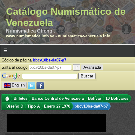
Catálogo Numismático de
Venezuela
Numismática Cheng .
www.numismatica.info.ve
-
numismatica-venezuela.info
☰
Código de página
bbcv10bs-da07-p7
Salta al código
Avanzada
English
🏠
Billetes
Banco Central de Venezuela
Bolívar
10 Bolívares
Diseño D
Tipo A
Enero 27 1970
bbcv10bs-da07-p7