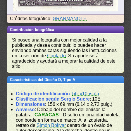
Créditos fotográfico:
GRANMANOTE
Contribución fotográfica
Si posee una fotografía con mejor calidad a la
publicada y desea contribuir, lo puedes hacer
enviando ambas caras siguiendo las instrucciones
en la sección de
Contacto
. Su aporte será
agradecido y ayudará a mejorar la calidad de este
sitio.
Características del Diseño D, Tipo A
Código de identificación
:
bbcv10bs-da
Clasificación según Sergio Sucre
: 10E
Dimensiones
: 156 x 69 mm (6,14 x 2,72 pulg.)
Anverso
: Debajo del nombre del emisor, la
palabra "
CARACAS
". Diseño en tonalidad violeta
con borde en forma de marco. A la izquierda,
retrato de
Simón Bolívar
dentro de un óvalo de
autor desconocido. A la derecha, dentro de un