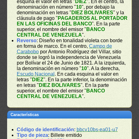
esquina el valor en letras "
DIEZ
". En el centro, la
denominación en número "
10
", por debajo la
denominación en letras "
DIEZ BOLIVARES
" y la
cláusula de pago "
PAGADEROS AL PORTADOR
EN LAS OFICINAS DEL BANCO
". En la parte
superior, el nombre del emisor "
BANCO
CENTRAL DE VENEZUELA
".
Reverso
: Diseño en tonalidad violeta con borde
en forma de marco. En el centro,
Campo de
Carabobo
por Antonio Rodríguez del Villar, sitio
donde se logró la independencia de Venezuela
por Bolívar el 24 de Junio de 1821. A la izquierda,
la denominación en número "
10
". A la derecha,
Escudo Nacional
. En cada esquina el valor en
letras "
DIEZ
". En la parte inferior, la denominación
en letras "
DIEZ BOLIVARES
". En la parte
superior, el nombre del emisor "
BANCO
CENTRAL DE VENEZUELA
".
Características
Código de identificación
:
bbcv10bs-ea01-u7
Tipo de pieza
: Billete emitido