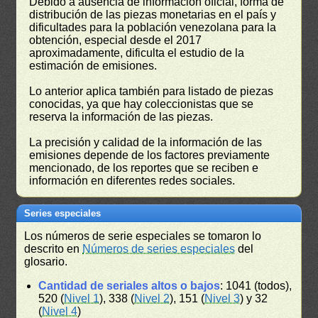
Debido a ausencia de información oficial, forma de
distribución de las piezas monetarias en el país y
dificultades para la población venezolana para la
obtención, especial desde el 2017
aproximadamente, dificulta el estudio de la
estimación de emisiones.
Lo anterior aplica también para listado de piezas
conocidas, ya que hay coleccionistas que se
reserva la información de las piezas.
La precisión y calidad de la información de las
emisiones depende de los factores previamente
mencionado, de los reportes que se reciben e
información en diferentes redes sociales.
Series especiales
Los números de serie especiales se tomaron lo
descrito en
Números de series especiales
del
glosario.
Cantidad de seriales altos o bajos
: 1041 (todos),
520 (
Nivel 1
), 338 (
Nivel 2
), 151 (
Nivel 3
) y 32
(
Nivel 4
)