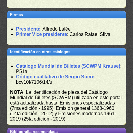
Firmas
Presidente
: Alfredo Lafée
Primer Vice presidente
: Carlos Rafael Silva
Identificación en otros catálogos
Catálogo Mundial de Billetes (SCWPM Krause)
:
P51a
Código cualitativo de Sergio Sucre
:
bcv10f/7106/14/u
NOTA
: La identificación de pieza del Catálogo
Mundial de Billetes (SCWPM) utilizada en este portal
está actualizada hasta: Emisiones especializadas
(7ma edición - 1995), Emisión general 1368-1960
(14ta edición - 2012) y Emisiones modernas 1961-
2019 (25ta edición - 2019)
Bibliografía recomendada