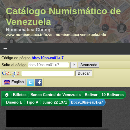
Catálogo Numismático de
Venezuela
Numismática Cheng .
www.numismatica.info.ve
-
numismatica-venezuela.info
☰
Código de página
bbcv10bs-ea01-u7
Salta al código
Avanzada
English
🏠
Billetes
Banco Central de Venezuela
Bolívar
10 Bolívares
Diseño E
Tipo A
Junio 22 1971
bbcv10bs-ea01-u7