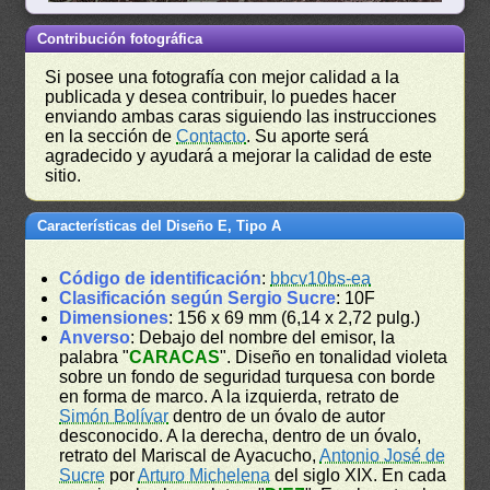
Contribución fotográfica
Si posee una fotografía con mejor calidad a la
publicada y desea contribuir, lo puedes hacer
enviando ambas caras siguiendo las instrucciones
en la sección de
Contacto
. Su aporte será
agradecido y ayudará a mejorar la calidad de este
sitio.
Características del Diseño E, Tipo A
Código de identificación
:
bbcv10bs-ea
Clasificación según Sergio Sucre
: 10F
Dimensiones
: 156 x 69 mm (6,14 x 2,72 pulg.)
Anverso
: Debajo del nombre del emisor, la
palabra "
CARACAS
". Diseño en tonalidad violeta
sobre un fondo de seguridad turquesa con borde
en forma de marco. A la izquierda, retrato de
Simón Bolívar
dentro de un óvalo de autor
desconocido. A la derecha, dentro de un óvalo,
retrato del Mariscal de Ayacucho,
Antonio José de
Sucre
por
Arturo Michelena
del siglo XIX. En cada