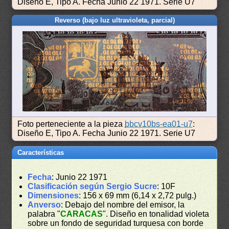
Diseño E, Tipo A. Fecha Junio 22 1971. Serie U7
Reverso (bajo luz ultravioleta, parcial)
Foto perteneciente a la pieza
bbcv10bs-ea01-u7
:
Diseño E, Tipo A. Fecha Junio 22 1971. Serie U7
Características
Fecha
: Junio 22 1971
Clasificación según Sergio Sucre
: 10F
Dimensiones
: 156 x 69 mm (6,14 x 2,72 pulg.)
Anverso
: Debajo del nombre del emisor, la
palabra "
CARACAS
". Diseño en tonalidad violeta
sobre un fondo de seguridad turquesa con borde