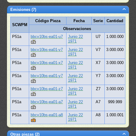
Emisiones (7)
Código Pieza
Fecha
Serie
Cantidad
SCWPM
Observaciones
P51a
bbcv10bs-ea01-u7
Junio 22
U7
1.000.000
1971
P51a
bbcv10bs-ea01-v7
Junio 22
V7
3.000.000
1971
P51a
bbcv10bs-ea01-x7
Junio 22
X7
3.000.000
1971
P51a
bbcv10bs-ea01-y7
Junio 22
Y7
3.000.000
1971
P51a
bbcv10bs-ea01-z7
Junio 22
Z7
3.000.000
1971
P51a
bbcv10bs-ea01-a7
Junio 22
A7
999.999
1971
P51a
bbcv10bs-ea01-a8
Junio 22
A8
1.000.001
1971
Otras piezas (2)