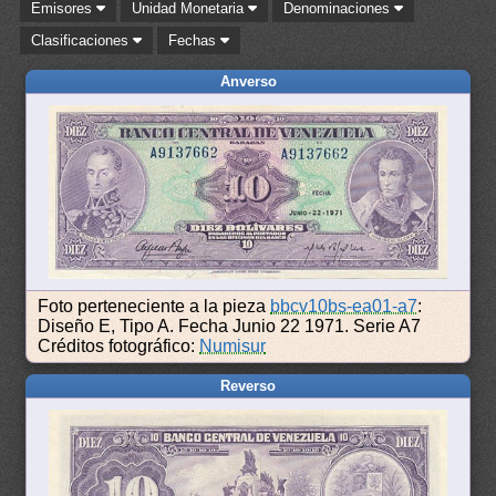
Emisores
Unidad Monetaria
Denominaciones
Clasificaciones
Fechas
Anverso
Foto perteneciente a la pieza
bbcv10bs-ea01-a7
:
Diseño E, Tipo A. Fecha Junio 22 1971. Serie A7
Créditos fotográfico:
Numisur
Reverso