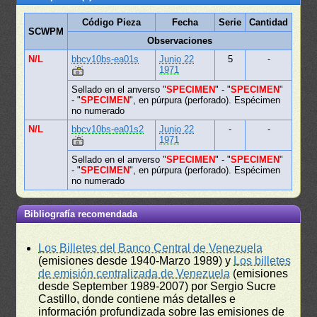
Código Pieza
Fecha
Serie
Cantidad
SCWPM
Observaciones
N/L
bbcv10bs-ea01s
Junio 22
5
-
1971
Sellado en el anverso "
SPECIMEN
" - "
SPECIMEN
"
- "
SPECIMEN
", en púrpura (perforado). Espécimen
no numerado
N/L
bbcv10bs-ea01s2
Junio 22
-
-
1971
Sellado en el anverso "
SPECIMEN
" - "
SPECIMEN
"
- "
SPECIMEN
", en púrpura (perforado). Espécimen
no numerado
Bibliografía recomendada
Los Billetes del Banco Central de Venezuela
(emisiones desde 1940-Marzo 1989) y
Los billetes
de emisión centralizada de Venezuela
(emisiones
desde September 1989-2007) por Sergio Sucre
Castillo, donde contiene más detalles e
información profundizada sobre las emisiones de