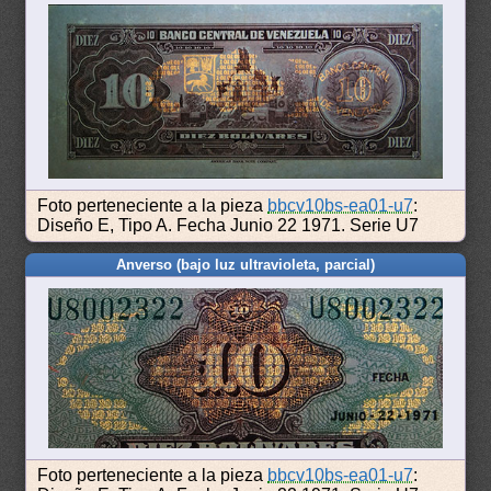
Foto perteneciente a la pieza
bbcv10bs-ea01-u7
:
Diseño E, Tipo A. Fecha Junio 22 1971. Serie U7
Anverso (bajo luz ultravioleta, parcial)
Foto perteneciente a la pieza
bbcv10bs-ea01-u7
: