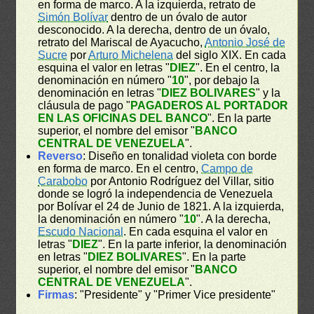
en forma de marco. A la izquierda, retrato de
Simón Bolívar
dentro de un óvalo de autor
desconocido. A la derecha, dentro de un óvalo,
retrato del Mariscal de Ayacucho,
Antonio José de
Sucre
por
Arturo Michelena
del siglo XIX. En cada
esquina el valor en letras "
DIEZ
". En el centro, la
denominación en número "
10
", por debajo la
denominación en letras "
DIEZ BOLIVARES
" y la
cláusula de pago "
PAGADEROS AL PORTADOR
EN LAS OFICINAS DEL BANCO
". En la parte
superior, el nombre del emisor "
BANCO
CENTRAL DE VENEZUELA
".
Reverso
: Diseño en tonalidad violeta con borde
en forma de marco. En el centro,
Campo de
Carabobo
por Antonio Rodríguez del Villar, sitio
donde se logró la independencia de Venezuela
por Bolívar el 24 de Junio de 1821. A la izquierda,
la denominación en número "
10
". A la derecha,
Escudo Nacional
. En cada esquina el valor en
letras "
DIEZ
". En la parte inferior, la denominación
en letras "
DIEZ BOLIVARES
". En la parte
superior, el nombre del emisor "
BANCO
CENTRAL DE VENEZUELA
".
Firmas
: "Presidente" y "Primer Vice presidente"