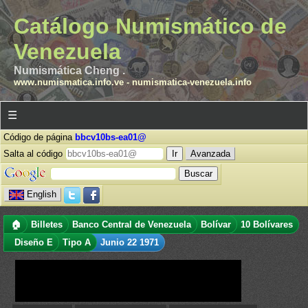
Catálogo Numismático de
Venezuela
Numismática Cheng .
www.numismatica.info.ve
-
numismatica-venezuela.info
☰
Código de página
bbcv10bs-ea01@
Salta al código
Avanzada
English
🏠
Billetes
Banco Central de Venezuela
Bolívar
10 Bolívares
Diseño E
Tipo A
Junio 22 1971