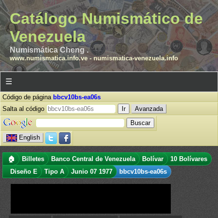
Catálogo Numismático de
Venezuela
Numismática Cheng .
www.numismatica.info.ve
-
numismatica-venezuela.info
☰
Código de página
bbcv10bs-ea06s
Salta al código
Avanzada
English
🏠
Billetes
Banco Central de Venezuela
Bolívar
10 Bolívares
Diseño E
Tipo A
Junio 07 1977
bbcv10bs-ea06s