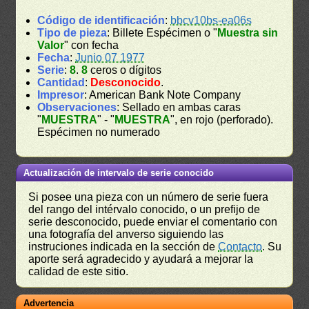
Código de identificación
:
bbcv10bs-ea06s
Tipo de pieza
: Billete Espécimen o "
Muestra sin
Valor
" con fecha
Fecha
:
Junio 07 1977
Serie
:
8
.
8
ceros o dígitos
Cantidad
:
Desconocido
.
Impresor
: American Bank Note Company
Observaciones
: Sellado en ambas caras
"
MUESTRA
" - "
MUESTRA
", en rojo (perforado).
Espécimen no numerado
Actualización de intervalo de serie conocido
Si posee una pieza con un número de serie fuera
del rango del intérvalo conocido, o un prefijo de
serie desconocido, puede enviar el comentario con
una fotografía del anverso siguiendo las
instruciones indicada en la sección de
Contacto
. Su
aporte será agradecido y ayudará a mejorar la
calidad de este sitio.
Advertencia