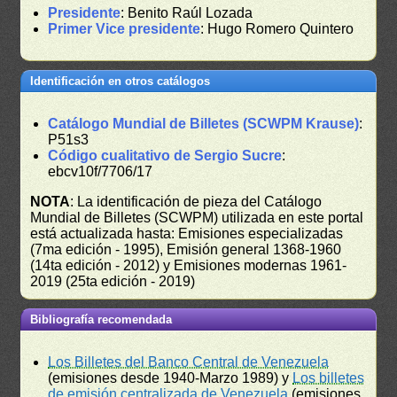
Presidente
: Benito Raúl Lozada
Primer Vice presidente
: Hugo Romero Quintero
Identificación en otros catálogos
Catálogo Mundial de Billetes (SCWPM Krause)
:
P51s3
Código cualitativo de Sergio Sucre
:
ebcv10f/7706/17
NOTA
: La identificación de pieza del Catálogo
Mundial de Billetes (SCWPM) utilizada en este portal
está actualizada hasta: Emisiones especializadas
(7ma edición - 1995), Emisión general 1368-1960
(14ta edición - 2012) y Emisiones modernas 1961-
2019 (25ta edición - 2019)
Bibliografía recomendada
Los Billetes del Banco Central de Venezuela
(emisiones desde 1940-Marzo 1989) y
Los billetes
de emisión centralizada de Venezuela
(emisiones