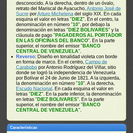
desconocido. A la derecha, dentro de un óvalo,
retrato del Mariscal de Ayacucho,
Antonio José de
Sucre
por
Arturo Michelena
del siglo XIX. En cada
esquina el valor en letras "
DIEZ
". En el centro, la
denominación en número "
10
", por debajo la
denominación en letras "
DIEZ BOLIVARES
" y la
cláusula de pago "
PAGADEROS AL PORTADOR
EN LAS OFICINAS DEL BANCO
". En la parte
superior, el nombre del emisor "
BANCO
CENTRAL DE VENEZUELA
".
Reverso
: Diseño en tonalidad violeta con borde
en forma de marco. En el centro,
Campo de
Carabobo
por Antonio Rodríguez del Villar, sitio
donde se logró la independencia de Venezuela
por Bolívar el 24 de Junio de 1821. A la izquierda,
la denominación en número "
10
". A la derecha,
Escudo Nacional
. En cada esquina el valor en
letras "
DIEZ
". En la parte inferior, la denominación
en letras "
DIEZ BOLIVARES
". En la parte
superior, el nombre del emisor "
BANCO
CENTRAL DE VENEZUELA
".
Características