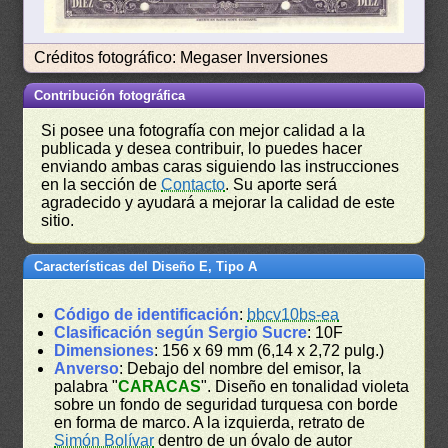
Créditos fotográfico: Megaser Inversiones
Contribución fotográfica
Si posee una fotografía con mejor calidad a la
publicada y desea contribuir, lo puedes hacer
enviando ambas caras siguiendo las instrucciones
en la sección de
Contacto
. Su aporte será
agradecido y ayudará a mejorar la calidad de este
sitio.
Características del Diseño E, Tipo A
Código de identificación
:
bbcv10bs-ea
Clasificación según Sergio Sucre
: 10F
Dimensiones
: 156 x 69 mm (6,14 x 2,72 pulg.)
Anverso
: Debajo del nombre del emisor, la
palabra "
CARACAS
". Diseño en tonalidad violeta
sobre un fondo de seguridad turquesa con borde
en forma de marco. A la izquierda, retrato de
Simón Bolívar
dentro de un óvalo de autor