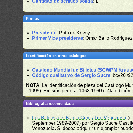
Cantidad de seriales sólida
: 1
Firmas
Presidente
: Ruth de Krivoy
Primer Vice presidente
: Omar Bello Rodríguez
Identificación en otros catálogos
Catálogo Mundial de Billetes (SCWPM Kraus
Código cualitativo de Sergio Sucre
: bcv20l/9
NOTA
: La identificación de pieza del Catálogo M
- 1995), Emisión general 1368-1960 (14ta edición
Bibliografía recomendada
Los Billetes del Banco Central de Venezuela
(e
September 1989-2007) por Sergio Sucre Castillo
Venezuela. Si desea adquirir un ejemplar puede a