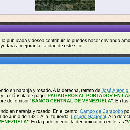
a la publicada y desea contribuir, lo puedes hacer enviando amb
yudará a mejorar la calidad de este sitio.
ondo en naranja y rosado. A la derecha, retrato de
José Antonio
" y la cláusula de pago "
PAGADEROS AL PORTADOR EN LAS
bre del emisor "
BANCO CENTRAL DE VENEZUELA
". En las
ondo en naranja y rosado. En el centro,
Campo de Carabobo
por
 de Junio de 1821. A la izquierda,
Escudo Nacional
. A la dere
VENEZUELA
". En la parte inferior, la denominación en letras "
V