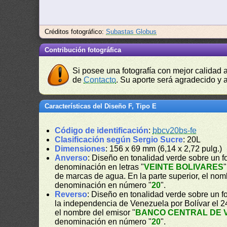
Créditos fotográfico:
Subastas Globus
Contribución fotográfica
Si posee una fotografía con mejor calidad 
de
Contacto
. Su aporte será agradecido y a
Características del Diseño F, Tipo E
Código de identificación
:
bbcv20bs-fe
Clasificación según Sergio Sucre
: 20L
Dimensiones
: 156 x 69 mm (6,14 x 2,72 pulg.)
Anverso
: Diseño en tonalidad verde sobre un f
denominación en letras "
VEINTE BOLIVARES
de marcas de agua. En la parte superior, el nom
denominación en número "
20
".
Reverso
: Diseño en tonalidad verde sobre un f
la independencia de Venezuela por Bolívar el 24
el nombre del emisor "
BANCO CENTRAL DE 
denominación en número "
20
".