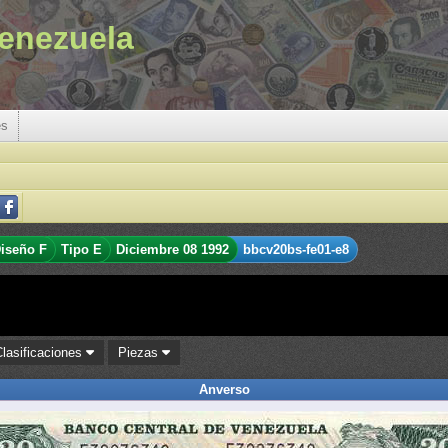
enezuela
es
iseño F
Tipo E
Diciembre 08 1992
bbcv20bs-fe01-e8
Clasificaciones
Piezas
Anverso