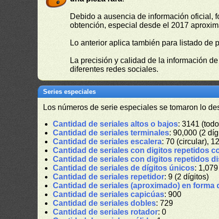
Debido a ausencia de información oficial, f
obtención, especial desde el 2017 aproxima
Lo anterior aplica también para listado de 
La precisión y calidad de la información d
diferentes redes sociales.
Series especiales
Los números de serie especiales se tomaron lo de
Cantidad de seriales altos o bajos
: 3141 (todo
Cantidad de seriales terminales
: 90,000 (2 díg
Cantidad de seriales escalera
: 70 (circular), 1
Cantidad de seriales con digitos repetidos c
Cantidad de seriales con digitos repetidos d
Cantidad de seriales de dígitos únicos
: 1,079
Cantidad de seriales repetidor
: 9 (2 dígitos)
Cantidad de seriales (aproximado) en forma 
Cantidad de seriales capicúas
: 900
Cantidad de seriales dobles
: 729
Cantidad de seriales rotador
: 0