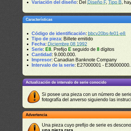
Variación del diseño
: Del
Diseño F
,
Tipo B
, ha
Características
Código de identificación
:
bbcv20bs-fe01-e8
Tipo de pieza
: Billete emitido
Fecha
:
Diciembre 08 1992
Serie
:
E8
. Prefijo
E
seguido de
8
dígitos
Cantidad
: 9.000.000.
Impresor
: Canadian Banknote Company
Intervalo de la serie
: E27000001 - E36000000
Actualización de intervalo de serie conocido
Si posee una pieza con un número de serie 
fotografía del anverso siguiendo las instru
Advertencia
Una pieza cuyo prefijo de serie es descono
una pieza rara
.