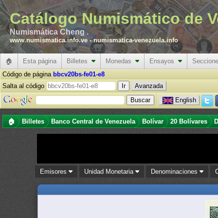
Catálogo Numismático de V
Numismática Cheng .
www.numismatica.info.ve
-
numismatica-venezuela.info
🏠
Esta página
Billetes
Monedas
Ensayos
Seccion
Código de página
bbcv20bs-fe01-e8
Salta al código
Avanzada
English
🏠
Billetes
Banco Central de Venezuela
Bolívar
20 Bolívares
D
Emisores
Unidad Monetaria
Denominaciones