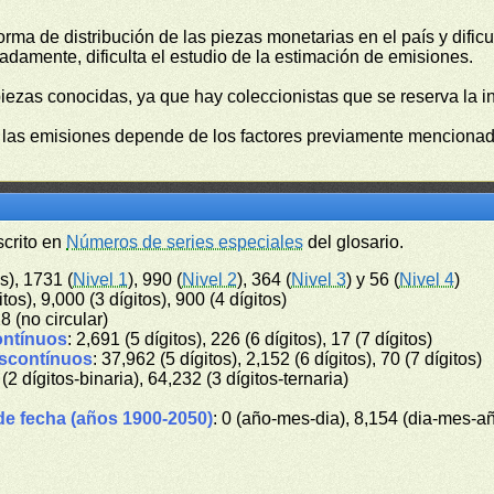
orma de distribución de las piezas monetarias en el país y difi
damente, dificulta el estudio de la estimación de emisiones.
piezas conocidas, ya que hay coleccionistas que se reserva la i
e las emisiones depende de los factores previamente mencionado
scrito en
Números de series especiales
del glosario.
s), 1731 (
Nivel 1
), 990 (
Nivel 2
), 364 (
Nivel 3
) y 56 (
Nivel 4
)
itos), 9,000 (3 dígitos), 900 (4 dígitos)
28 (no circular)
ontínuos
: 2,691 (5 dígitos), 226 (6 dígitos), 17 (7 dígitos)
iscontínuos
: 37,962 (5 dígitos), 2,152 (6 dígitos), 70 (7 dígitos)
 (2 dígitos-binaria), 64,232 (3 dígitos-ternaria)
de fecha (años 1900-2050)
: 0 (año-mes-dia), 8,154 (dia-mes-a