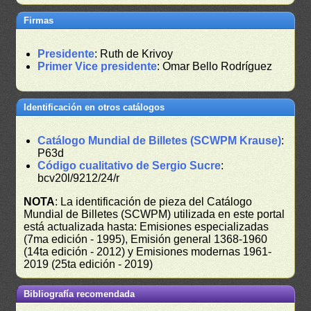
Firmas
Presidente
: Ruth de Krivoy
Primer Vice presidente
: Omar Bello Rodríguez
Identificación en otros catálogos
Catálogo Mundial de Billetes (SCWPM Krause)
:
P63d
Código cualitativo de Sergio Sucre
:
bcv20l/9212/24/r
NOTA
: La identificación de pieza del Catálogo
Mundial de Billetes (SCWPM) utilizada en este portal
está actualizada hasta: Emisiones especializadas
(7ma edición - 1995), Emisión general 1368-1960
(14ta edición - 2012) y Emisiones modernas 1961-
2019 (25ta edición - 2019)
Bibliografía recomendada