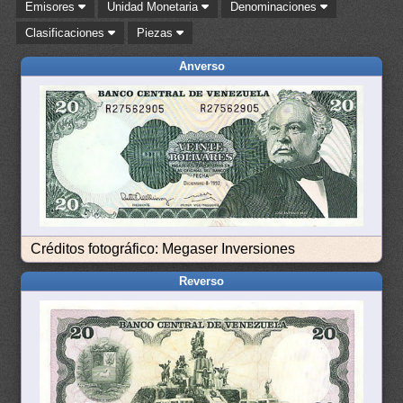
Emisores
Unidad Monetaria
Denominaciones
Clasificaciones
Piezas
Anverso
Créditos fotográfico: Megaser Inversiones
Reverso