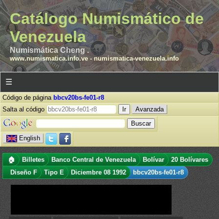
Catálogo Numismático de
Venezuela
Numismática Cheng .
www.numismatica.info.ve
-
numismatica-venezuela.info
☰
Código de página
bbcv20bs-fe01-r8
Salta al código
Avanzada
English
🏠
Billetes
Banco Central de Venezuela
Bolívar
20 Bolívares
Diseño F
Tipo E
Diciembre 08 1992
bbcv20bs-fe01-r8