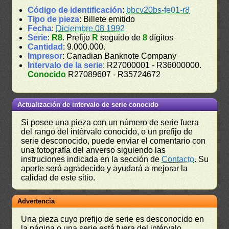
Código de identificación
:
bbcv20bs-fe01-r8
Tipo de pieza
: Billete emitido
Fecha
:
Diciembre 08 1992
Serie
:
R8
. Prefijo
R
seguido de
8
dígitos
Cantidad
: 9.000.000.
Impresor
: Canadian Banknote Company
Intervalo de la serie
: R27000001 - R36000000.
Conocido
R27089607 - R35724672
Actualización de intervalo de serie conocido
Si posee una pieza con un número de serie fuera
del rango del intérvalo conocido, o un prefijo de
serie desconocido, puede enviar el comentario con
una fotografía del anverso siguiendo las
instruciones indicada en la sección de
Contacto
. Su
aporte será agradecido y ayudará a mejorar la
calidad de este sitio.
Advertencia
Una pieza cuyo prefijo de serie es desconocido en
la página o una serie está fuera del intérvalo