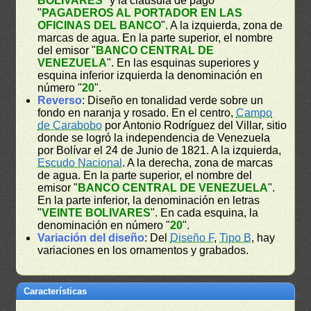
BOLIVARES
" y la cláusula de pago
"
PAGADEROS AL PORTADOR EN LAS
OFICINAS DEL BANCO
". A la izquierda, zona de
marcas de agua. En la parte superior, el nombre
del emisor "
BANCO CENTRAL DE
VENEZUELA
". En las esquinas superiores y
esquina inferior izquierda la denominación en
número "
20
".
Reverso
: Diseño en tonalidad verde sobre un
fondo en naranja y rosado. En el centro,
Campo
de Carabobo
por Antonio Rodríguez del Villar, sitio
donde se logró la independencia de Venezuela
por Bolívar el 24 de Junio de 1821. A la izquierda,
Escudo Nacional
. A la derecha, zona de marcas
de agua. En la parte superior, el nombre del
emisor "
BANCO CENTRAL DE VENEZUELA
".
En la parte inferior, la denominación en letras
"
VEINTE BOLIVARES
". En cada esquina, la
denominación en número "
20
".
Variación del diseño
: Del
Diseño F
,
Tipo B
, hay
variaciones en los ornamentos y grabados.
Características