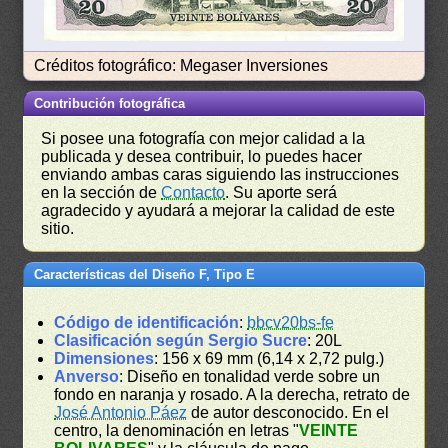
Créditos fotográfico: Megaser Inversiones
Contribución fotográfica
Si posee una fotografía con mejor calidad a la
publicada y desea contribuir, lo puedes hacer
enviando ambas caras siguiendo las instrucciones
en la sección de
Contacto
. Su aporte será
agradecido y ayudará a mejorar la calidad de este
sitio.
Características del Diseño F, Tipo E
Código de identificación
:
bbcv20bs-fe
Clasificación según Sergio Sucre
: 20L
Dimensiones
: 156 x 69 mm (6,14 x 2,72 pulg.)
Anverso
: Diseño en tonalidad verde sobre un
fondo en naranja y rosado. A la derecha, retrato de
José Antonio Páez
de autor desconocido. En el
centro, la denominación en letras "
VEINTE