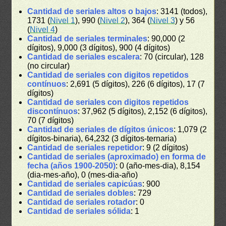
Cantidad de seriales altos o bajos
: 3141 (todos),
1731 (
Nivel 1
), 990 (
Nivel 2
), 364 (
Nivel 3
) y 56
(
Nivel 4
)
Cantidad de seriales terminales
: 90,000 (2
dígitos), 9,000 (3 dígitos), 900 (4 dígitos)
Cantidad de seriales escalera
: 70 (circular), 128
(no circular)
Cantidad de seriales con digitos repetidos
contínuos
: 2,691 (5 dígitos), 226 (6 dígitos), 17 (7
dígitos)
Cantidad de seriales con digitos repetidos
discontínuos
: 37,962 (5 dígitos), 2,152 (6 dígitos),
70 (7 dígitos)
Cantidad de seriales de dígitos únicos
: 1,079 (2
dígitos-binaria), 64,232 (3 dígitos-ternaria)
Cantidad de seriales repetidor
: 9 (2 dígitos)
Cantidad de seriales (aproximado) en forma de
fecha (años 1900-2050)
: 0 (año-mes-dia), 8,154
(dia-mes-año), 0 (mes-dia-año)
Cantidad de seriales capicúas
: 900
Cantidad de seriales dobles
: 729
Cantidad de seriales rotador
: 0
Cantidad de seriales sólida
: 1