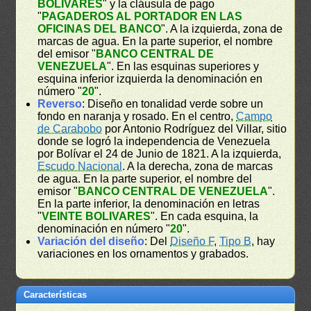
BOLIVARES
" y la cláusula de pago
"
PAGADEROS AL PORTADOR EN LAS
OFICINAS DEL BANCO
". A la izquierda, zona de
marcas de agua. En la parte superior, el nombre
del emisor "
BANCO CENTRAL DE
VENEZUELA
". En las esquinas superiores y
esquina inferior izquierda la denominación en
número "
20
".
Reverso
: Diseño en tonalidad verde sobre un
fondo en naranja y rosado. En el centro,
Campo
de Carabobo
por Antonio Rodríguez del Villar, sitio
donde se logró la independencia de Venezuela
por Bolívar el 24 de Junio de 1821. A la izquierda,
Escudo Nacional
. A la derecha, zona de marcas
de agua. En la parte superior, el nombre del
emisor "
BANCO CENTRAL DE VENEZUELA
".
En la parte inferior, la denominación en letras
"
VEINTE BOLIVARES
". En cada esquina, la
denominación en número "
20
".
Variación del diseño
: Del
Diseño F
,
Tipo B
, hay
variaciones en los ornamentos y grabados.
Características