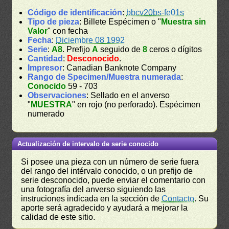
Código de identificación
:
bbcv20bs-fe01s
Tipo de pieza
: Billete Espécimen o "
Muestra sin
Valor
" con fecha
Fecha
:
Diciembre 08 1992
Serie
:
A8
. Prefijo
A
seguido de
8
ceros o dígitos
Cantidad
:
Desconocido
.
Impresor
: Canadian Banknote Company
Rango de Specimen/Muestra numerada
:
Conocido
59 - 703
Observaciones
: Sellado en el anverso
"
MUESTRA
" en rojo (no perforado). Espécimen
numerado
Actualización de intervalo de serie conocido
Si posee una pieza con un número de serie fuera
del rango del intérvalo conocido, o un prefijo de
serie desconocido, puede enviar el comentario con
una fotografía del anverso siguiendo las
instruciones indicada en la sección de
Contacto
. Su
aporte será agradecido y ayudará a mejorar la
calidad de este sitio.