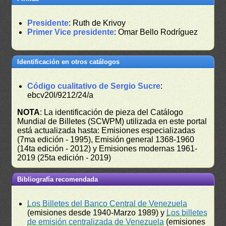
Presidente
: Ruth de Krivoy
Primer Vice presidente
: Omar Bello Rodríguez
Identificación en otros catálogos
Código cualitativo de Sergio Sucre
:
ebcv20l/9212/24/a
NOTA
: La identificación de pieza del Catálogo
Mundial de Billetes (SCWPM) utilizada en este portal
está actualizada hasta: Emisiones especializadas
(7ma edición - 1995), Emisión general 1368-1960
(14ta edición - 2012) y Emisiones modernas 1961-
2019 (25ta edición - 2019)
Bibliografía recomendada
Los Billetes del Banco Central de Venezuela
(emisiones desde 1940-Marzo 1989) y
Los billetes
de emisión centralizada de Venezuela
(emisiones