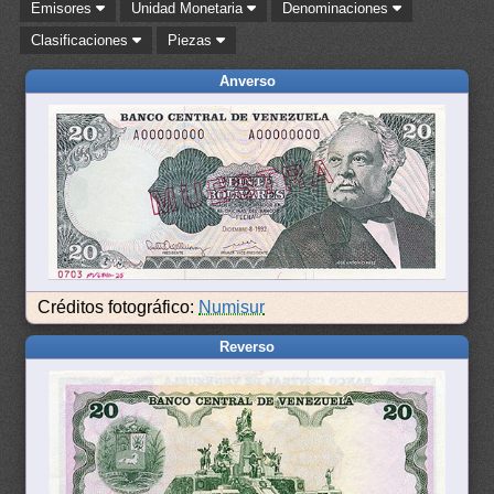
Emisores
Unidad Monetaria
Denominaciones
Clasificaciones
Piezas
Anverso
Créditos fotográfico:
Numisur
Reverso