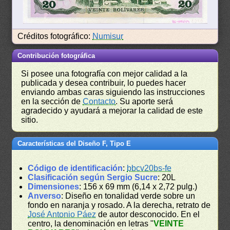
Créditos fotográfico:
Numisur
Contribución fotográfica
Si posee una fotografía con mejor calidad a la
publicada y desea contribuir, lo puedes hacer
enviando ambas caras siguiendo las instrucciones
en la sección de
Contacto
. Su aporte será
agradecido y ayudará a mejorar la calidad de este
sitio.
Características del Diseño F, Tipo E
Código de identificación
:
bbcv20bs-fe
Clasificación según Sergio Sucre
: 20L
Dimensiones
: 156 x 69 mm (6,14 x 2,72 pulg.)
Anverso
: Diseño en tonalidad verde sobre un
fondo en naranja y rosado. A la derecha, retrato de
José Antonio Páez
de autor desconocido. En el
centro, la denominación en letras "
VEINTE