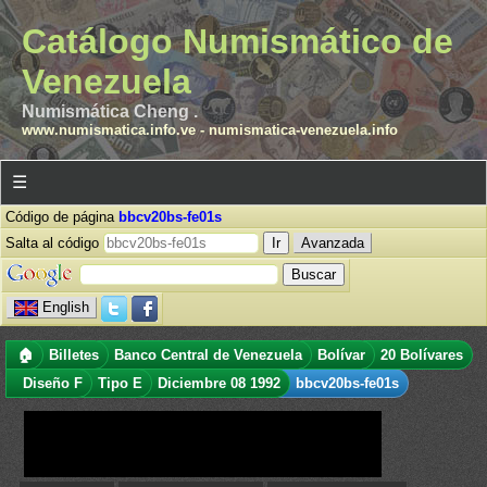
Catálogo Numismático de
Venezuela
Numismática Cheng .
www.numismatica.info.ve
-
numismatica-venezuela.info
☰
Código de página
bbcv20bs-fe01s
Salta al código
Avanzada
English
🏠
Billetes
Banco Central de Venezuela
Bolívar
20 Bolívares
Diseño F
Tipo E
Diciembre 08 1992
bbcv20bs-fe01s