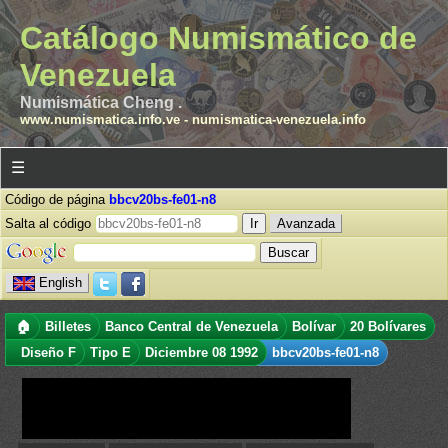
Catálogo Numismático de
Venezuela
Numismática Cheng .
www.numismatica.info.ve
-
numismatica-venezuela.info
☰
Código de página
bbcv20bs-fe01-n8
Salta al código
Avanzada
English
🏠
Billetes
Banco Central de Venezuela
Bolívar
20 Bolívares
Diseño F
Tipo E
Diciembre 08 1992
bbcv20bs-fe01-n8