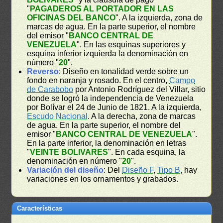
"
PAGADEROS AL PORTADOR EN LAS
OFICINAS DEL BANCO
". A la izquierda, zona de
marcas de agua. En la parte superior, el nombre
del emisor "
BANCO CENTRAL DE
VENEZUELA
". En las esquinas superiores y
esquina inferior izquierda la denominación en
número "
20
".
Reverso
: Diseño en tonalidad verde sobre un
fondo en naranja y rosado. En el centro,
Campo
de Carabobo
por Antonio Rodríguez del Villar, sitio
donde se logró la independencia de Venezuela
por Bolívar el 24 de Junio de 1821. A la izquierda,
Escudo Nacional
. A la derecha, zona de marcas
de agua. En la parte superior, el nombre del
emisor "
BANCO CENTRAL DE VENEZUELA
".
En la parte inferior, la denominación en letras
"
VEINTE BOLIVARES
". En cada esquina, la
denominación en número "
20
".
Variación del diseño
: Del
Diseño F
,
Tipo B
, hay
variaciones en los ornamentos y grabados.
Características