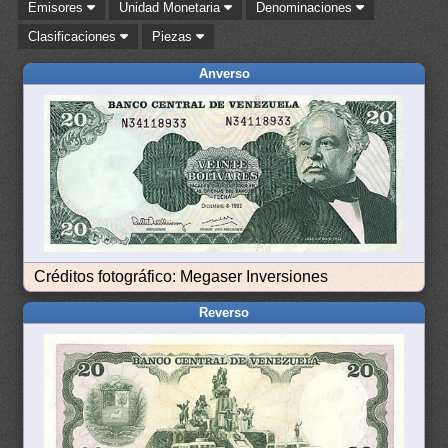
Emisores
Unidad Monetaria
Denominaciones
Clasificaciones
Piezas
Anverso
Créditos fotográfico: Megaser Inversiones
Reverso