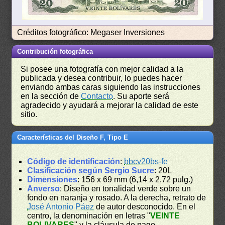
Créditos fotográfico: Megaser Inversiones
Contribución fotográfica
Si posee una fotografía con mejor calidad a la
publicada y desea contribuir, lo puedes hacer
enviando ambas caras siguiendo las instrucciones
en la sección de
Contacto
. Su aporte será
agradecido y ayudará a mejorar la calidad de este
sitio.
Características del Diseño F, Tipo E
Código de identificación
:
bbcv20bs-fe
Clasificación según Sergio Sucre
: 20L
Dimensiones
: 156 x 69 mm (6,14 x 2,72 pulg.)
Anverso
: Diseño en tonalidad verde sobre un
fondo en naranja y rosado. A la derecha, retrato de
José Antonio Páez
de autor desconocido. En el
centro, la denominación en letras "
VEINTE
BOLIVARES
" y la cláusula de pago