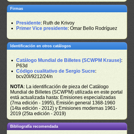
Firmas
Presidente
: Ruth de Krivoy
Primer Vice presidente
: Omar Bello Rodríguez
Identificación en otros catálogos
Catálogo Mundial de Billetes (SCWPM Krause)
:
P63d
Código cualitativo de Sergio Sucre
:
bcv20l/9212/24/n
NOTA
: La identificación de pieza del Catálogo
Mundial de Billetes (SCWPM) utilizada en este portal
está actualizada hasta: Emisiones especializadas
(7ma edición - 1995), Emisión general 1368-1960
(14ta edición - 2012) y Emisiones modernas 1961-
2019 (25ta edición - 2019)
Bibliografía recomendada