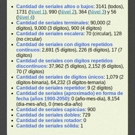
Cantidad de seriales altos o bajos
: 3141 (todos),
1731 (
Nivel 1
), 990 (
Nivel 2
), 364 (
Nivel 3
) y 56
(
Nivel 4
)
Cantidad de seriales terminales
: 90,000 (2
dígitos), 9,000 (3 dígitos), 900 (4 dígitos)
Cantidad de seriales escalera
: 70 (circular), 128
(no circular)
Cantidad de seriales con digitos repetidos
contínuos
: 2,691 (5 dígitos), 226 (6 dígitos), 17 (7
dígitos)
Cantidad de seriales con digitos repetidos
discontínuos
: 37,962 (5 dígitos), 2,152 (6 dígitos),
70 (7 dígitos)
Cantidad de seriales de dígitos únicos
: 1,079 (2
dígitos-binaria), 64,232 (3 dígitos-ternaria)
Cantidad de seriales repetidor
: 9 (2 dígitos)
Cantidad de seriales (aproximado) en forma de
fecha (años 1900-2050)
: 0 (año-mes-dia), 8,154
(dia-mes-año), 0 (mes-dia-año)
Cantidad de seriales capicúas
: 900
Cantidad de seriales dobles
: 729
Cantidad de seriales rotador
: 0
Cantidad de seriales sólida
: 1