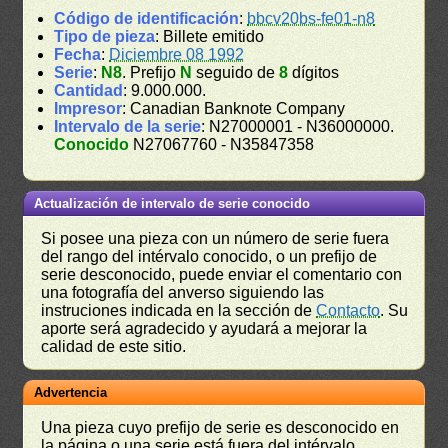
Código de identificación
:
bbcv20bs-fe01-n8
Tipo de pieza
: Billete emitido
Fecha
:
Diciembre 08 1992
Serie
:
N8
. Prefijo
N
seguido de
8
dígitos
Cantidad
: 9.000.000.
Impresor
: Canadian Banknote Company
Intervalo de la serie
: N27000001 - N36000000.
Conocido
N27067760 - N35847358
Actualización de intervalo de serie conocido
Si posee una pieza con un número de serie fuera
del rango del intérvalo conocido, o un prefijo de
serie desconocido, puede enviar el comentario con
una fotografía del anverso siguiendo las
instruciones indicada en la sección de
Contacto
. Su
aporte será agradecido y ayudará a mejorar la
calidad de este sitio.
Advertencia
Una pieza cuyo prefijo de serie es desconocido en
la página o una serie está fuera del intérvalo