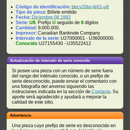
Código de identificación
:
bbcv20bs-fe01-u8
Tipo de pieza
: Billete emitido
Fecha
:
Diciembre 08 1992
Serie
:
U8
. Prefijo
U
seguido de
8
dígitos
Cantidad
: 9.000.000.
Impresor
: Canadian Banknote Company
Intervalo de la serie
: U27000001 - U36000000.
Conocido
U27155430 - U35522412
Actualización de intervalo de serie conocido
Si posee una pieza con un número de serie fuera
del rango del intérvalo conocido, o un prefijo de
serie desconocido, puede enviar el comentario con
una fotografía del anverso siguiendo las
instruciones indicada en la sección de
Contacto
. Su
aporte será agradecido y ayudará a mejorar la
calidad de este sitio.
Advertencia
Una pieza cuyo prefijo de serie es desconocido en