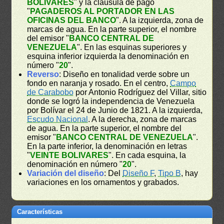
BOLIVARES
" y la cláusula de pago
"
PAGADEROS AL PORTADOR EN LAS
OFICINAS DEL BANCO
". A la izquierda, zona de
marcas de agua. En la parte superior, el nombre
del emisor "
BANCO CENTRAL DE
VENEZUELA
". En las esquinas superiores y
esquina inferior izquierda la denominación en
número "
20
".
Reverso
: Diseño en tonalidad verde sobre un
fondo en naranja y rosado. En el centro,
Campo
de Carabobo
por Antonio Rodríguez del Villar, sitio
donde se logró la independencia de Venezuela
por Bolívar el 24 de Junio de 1821. A la izquierda,
Escudo Nacional
. A la derecha, zona de marcas
de agua. En la parte superior, el nombre del
emisor "
BANCO CENTRAL DE VENEZUELA
".
En la parte inferior, la denominación en letras
"
VEINTE BOLIVARES
". En cada esquina, la
denominación en número "
20
".
Variación del diseño
: Del
Diseño F
,
Tipo B
, hay
variaciones en los ornamentos y grabados.
Características