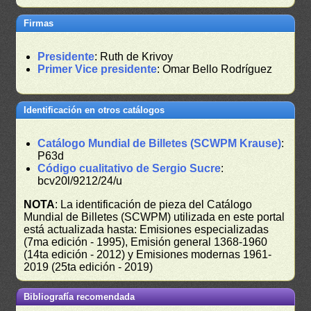
Firmas
Presidente
: Ruth de Krivoy
Primer Vice presidente
: Omar Bello Rodríguez
Identificación en otros catálogos
Catálogo Mundial de Billetes (SCWPM Krause)
:
P63d
Código cualitativo de Sergio Sucre
:
bcv20l/9212/24/u
NOTA
: La identificación de pieza del Catálogo
Mundial de Billetes (SCWPM) utilizada en este portal
está actualizada hasta: Emisiones especializadas
(7ma edición - 1995), Emisión general 1368-1960
(14ta edición - 2012) y Emisiones modernas 1961-
2019 (25ta edición - 2019)
Bibliografía recomendada