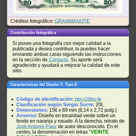
Créditos fotográfico:
GRANMANOTE
Contribución fotográfica
Si posee una fotografía con mejor calidad a la
publicada y desea contribuir, lo puedes hacer
enviando ambas caras siguiendo las instrucciones
en la sección de
Contacto
. Su aporte será
agradecido y ayudará a mejorar la calidad de este
sitio.
Características del Diseño F, Tipo E
Código de identificación
:
bbcv20bs-fe
Clasificación según Sergio Sucre
: 20L
Dimensiones
: 156 x 69 mm (6,14 x 2,72 pulg.)
Anverso
: Diseño en tonalidad verde sobre un
fondo en naranja y rosado. A la derecha, retrato de
José Antonio Páez
de autor desconocido. En el
centro, la denominación en letras "
VEINTE