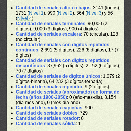
Cantidad de seriales altos o bajos
: 3141 (todos),
1731 (
Nivel 1
), 990 (
Nivel 2
), 364 (
Nivel 3
) y 56
(
Nivel 4
)
Cantidad de seriales terminales
: 90,000 (2
dígitos), 9,000 (3 dígitos), 900 (4 dígitos)
Cantidad de seriales escalera
: 70 (circular), 128
(no circular)
Cantidad de seriales con digitos repetidos
contínuos
: 2,691 (5 dígitos), 226 (6 dígitos), 17 (7
dígitos)
Cantidad de seriales con digitos repetidos
discontínuos
: 37,962 (5 dígitos), 2,152 (6 dígitos),
70 (7 dígitos)
Cantidad de seriales de dígitos únicos
: 1,079 (2
dígitos-binaria), 64,232 (3 dígitos-ternaria)
Cantidad de seriales repetidor
: 9 (2 dígitos)
Cantidad de seriales (aproximado) en forma de
fecha (años 1900-2050)
: 0 (año-mes-dia), 8,154
(dia-mes-año), 0 (mes-dia-año)
Cantidad de seriales capicúas
: 900
Cantidad de seriales dobles
: 729
Cantidad de seriales rotador
: 0
Cantidad de seriales sólida
: 1