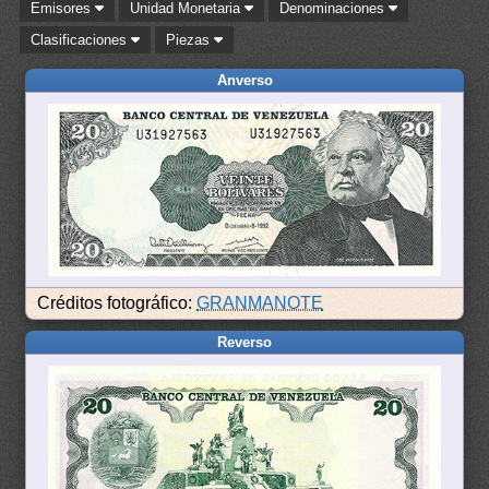
Emisores
Unidad Monetaria
Denominaciones
Clasificaciones
Piezas
Anverso
Créditos fotográfico:
GRANMANOTE
Reverso