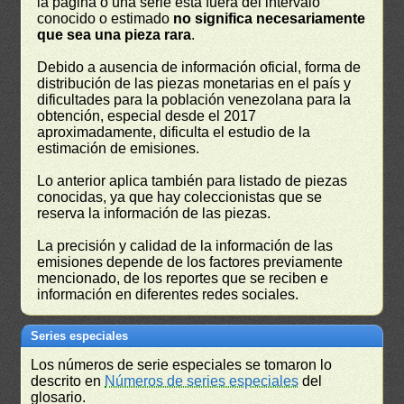
la página o una serie está fuera del intérvalo
conocido o estimado
no significa necesariamente
que sea una pieza rara
.
Debido a ausencia de información oficial, forma de
distribución de las piezas monetarias en el país y
dificultades para la población venezolana para la
obtención, especial desde el 2017
aproximadamente, dificulta el estudio de la
estimación de emisiones.
Lo anterior aplica también para listado de piezas
conocidas, ya que hay coleccionistas que se
reserva la información de las piezas.
La precisión y calidad de la información de las
emisiones depende de los factores previamente
mencionado, de los reportes que se reciben e
información en diferentes redes sociales.
Series especiales
Los números de serie especiales se tomaron lo
descrito en
Números de series especiales
del
glosario.