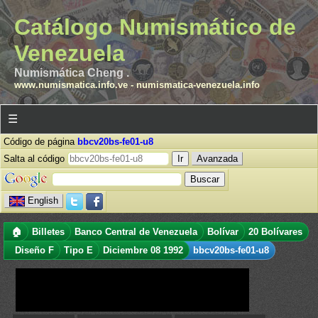
Catálogo Numismático de
Venezuela
Numismática Cheng .
www.numismatica.info.ve
-
numismatica-venezuela.info
☰
Código de página
bbcv20bs-fe01-u8
Salta al código
Avanzada
English
🏠
Billetes
Banco Central de Venezuela
Bolívar
20 Bolívares
Diseño F
Tipo E
Diciembre 08 1992
bbcv20bs-fe01-u8