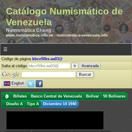
Catálogo Numismático de
Venezuela
Numismática Cheng .
www.numismatica.info.ve
-
numismatica-venezuela.info
☰
Código de página
bbcv50bs-aa03@
Salta al código
Avanzada
English
🏠
Billetes
Banco Central de Venezuela
Bolívar
50 Bolívares
Diseño A
Tipo A
Diciembre 14 1940