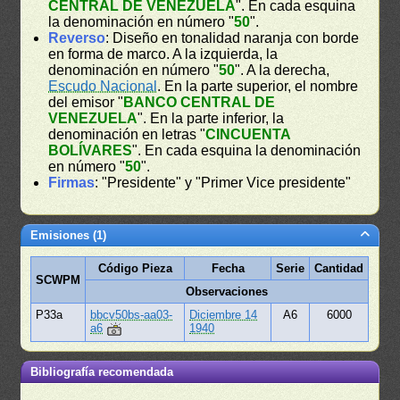
CENTRAL DE VENEZUELA
". En cada esquina
la denominación en número "
50
".
Reverso
: Diseño en tonalidad naranja con borde
en forma de marco. A la izquierda, la
denominación en número "
50
". A la derecha,
Escudo Nacional
. En la parte superior, el nombre
del emisor "
BANCO CENTRAL DE
VENEZUELA
". En la parte inferior, la
denominación en letras "
CINCUENTA
BOLÍVARES
". En cada esquina la denominación
en número "
50
".
Firmas
: "Presidente" y "Primer Vice presidente"
Emisiones (1)
Código Pieza
Fecha
Serie
Cantidad
SCWPM
Observaciones
P33a
bbcv50bs-aa03-
Diciembre 14
A6
6000
a6
1940
Bibliografía recomendada