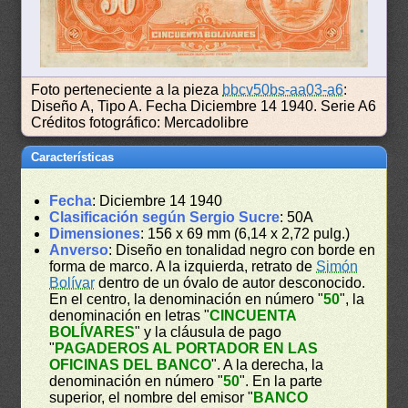
Foto perteneciente a la pieza
bbcv50bs-aa03-a6
:
Diseño A, Tipo A. Fecha Diciembre 14 1940. Serie A6
Créditos fotográfico: Mercadolibre
Características
Fecha
: Diciembre 14 1940
Clasificación según Sergio Sucre
: 50A
Dimensiones
: 156 x 69 mm (6,14 x 2,72 pulg.)
Anverso
: Diseño en tonalidad negro con borde en
forma de marco. A la izquierda, retrato de
Simón
Bolívar
dentro de un óvalo de autor desconocido.
En el centro, la denominación en número "
50
", la
denominación en letras "
CINCUENTA
BOLÍVARES
" y la cláusula de pago
"
PAGADEROS AL PORTADOR EN LAS
OFICINAS DEL BANCO
". A la derecha, la
denominación en número "
50
". En la parte
superior, el nombre del emisor "
BANCO