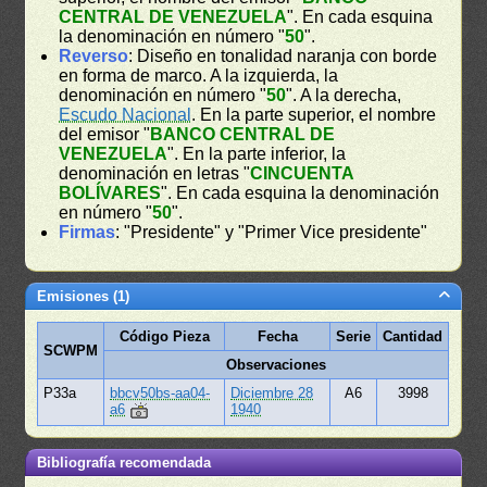
CENTRAL DE VENEZUELA
". En cada esquina
la denominación en número "
50
".
Reverso
: Diseño en tonalidad naranja con borde
en forma de marco. A la izquierda, la
denominación en número "
50
". A la derecha,
Escudo Nacional
. En la parte superior, el nombre
del emisor "
BANCO CENTRAL DE
VENEZUELA
". En la parte inferior, la
denominación en letras "
CINCUENTA
BOLÍVARES
". En cada esquina la denominación
en número "
50
".
Firmas
: "Presidente" y "Primer Vice presidente"
Emisiones (1)
Código Pieza
Fecha
Serie
Cantidad
SCWPM
Observaciones
P33a
bbcv50bs-aa04-
Diciembre 28
A6
3998
a6
1940
Bibliografía recomendada