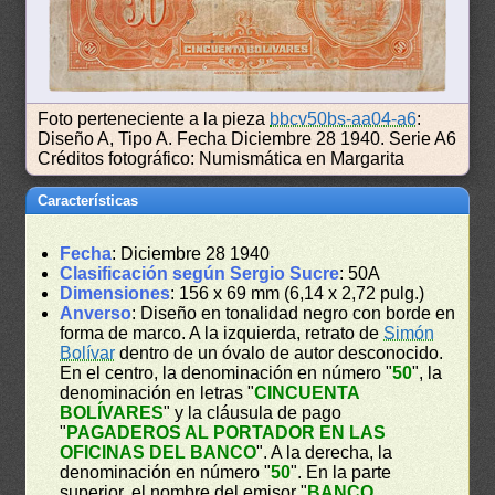
Foto perteneciente a la pieza
bbcv50bs-aa04-a6
:
Diseño A, Tipo A. Fecha Diciembre 28 1940. Serie A6
Créditos fotográfico: Numismática en Margarita
Características
Fecha
: Diciembre 28 1940
Clasificación según Sergio Sucre
: 50A
Dimensiones
: 156 x 69 mm (6,14 x 2,72 pulg.)
Anverso
: Diseño en tonalidad negro con borde en
forma de marco. A la izquierda, retrato de
Simón
Bolívar
dentro de un óvalo de autor desconocido.
En el centro, la denominación en número "
50
", la
denominación en letras "
CINCUENTA
BOLÍVARES
" y la cláusula de pago
"
PAGADEROS AL PORTADOR EN LAS
OFICINAS DEL BANCO
". A la derecha, la
denominación en número "
50
". En la parte
superior, el nombre del emisor "
BANCO