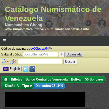
Catálogo Numismático de
Venezuela
Numismática Cheng .
www.numismatica.info.ve
-
numismatica-venezuela.info
☰
Código de página
bbcv50bs-aa04@
Salta al código
Avanzada
English
🏠
Billetes
Banco Central de Venezuela
Bolívar
50 Bolívares
Diseño A
Tipo A
Diciembre 28 1940