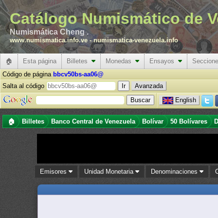
Catálogo Numismático de V
Numismática Cheng .
www.numismatica.info.ve
-
numismatica-venezuela.info
🏠
Esta página
Billetes
Monedas
Ensayos
Seccion
Código de página
bbcv50bs-aa06@
Salta al código
Avanzada
English
🏠
Billetes
Banco Central de Venezuela
Bolívar
50 Bolívares
D
Emisores
Unidad Monetaria
Denominaciones