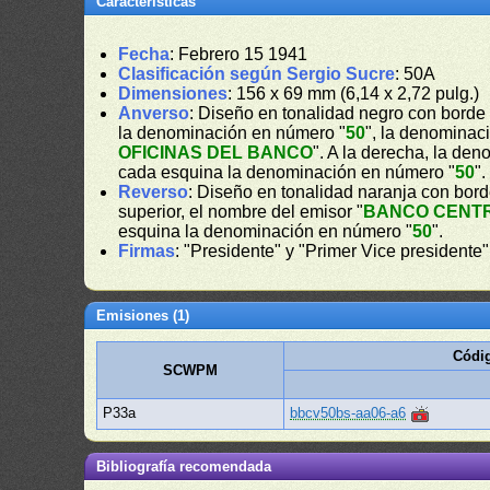
Características
Fecha
: Febrero 15 1941
Clasificación según Sergio Sucre
: 50A
Dimensiones
: 156 x 69 mm (6,14 x 2,72 pulg.)
Anverso
: Diseño en tonalidad negro con borde 
la denominación en número "
50
", la denominaci
OFICINAS DEL BANCO
". A la derecha, la de
cada esquina la denominación en número "
50
".
Reverso
: Diseño en tonalidad naranja con bord
superior, el nombre del emisor "
BANCO CENT
esquina la denominación en número "
50
".
Firmas
: "Presidente" y "Primer Vice presidente"
Emisiones (1)
Códi
SCWPM
P33a
bbcv50bs-aa06-a6
Bibliografía recomendada