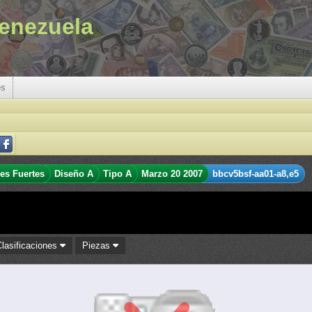
enezuela
es
res Fuertes
Diseño A
Tipo A
Marzo 20 2007
bbcv5bsf-aa01-a8,e5
Clasificaciones
Piezas