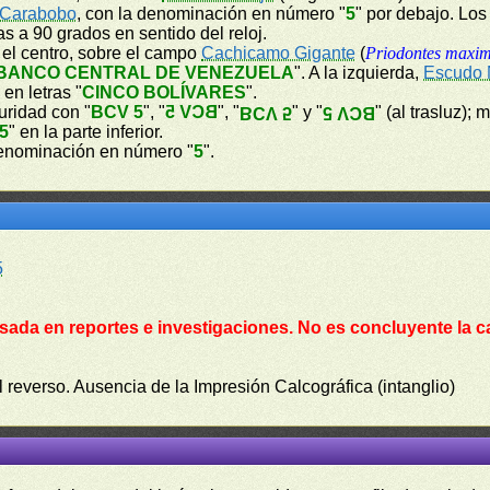
 Carabobo
, con la denominación en número "
5
" por debajo. Lo
as a 90 grados en sentido del reloj.
n el centro, sobre el campo
Cachicamo Gigante
(
Priodontes maxi
BANCO CENTRAL DE VENEZUELA
". A la izquierda,
Escudo 
en letras "
CINCO BOLÍVARES
".
guridad con "
BCV 5
", "
BCV 5
", "
" y "
" (al trasluz); 
BCV 5
BCV 5
5
" en la parte inferior.
enominación en número "
5
".
5
sada en reportes e investigaciones. No es concluyente la c
l reverso. Ausencia de la Impresión Calcográfica (intanglio)