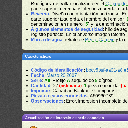
Rodríguez del Villar localizado en el
Campo de
parte superior derecha e inferior izquierda rotad
Reverso
: Diseño con orientación horizontal. E
parte superior izquierda, el nombre del emisor "
denominación en número "
5
" y la denominación 
Algunos elementos de seguridad
: hilo de se
registro perfecto. En el anverso imagen latente "
Marca de agua
: retrato de
Pedro Camejo
y la d
Características
Código de identificación
:
bbcv5bsf-aa01-a8,e
Fecha
:
Marzo 20 2007
Serie
:
A8
. Prefijo
A
seguido de
8
dígitos
Cantidad
: 32
(estimada)
.
1
pieza conocida.
(ba
Impresor
: Canadian Banknote Company
Piezas o casos conocidos
: A60960739
Observaciones
: Error. Impresión incompleta de
Actualización de intervalo de serie conocido