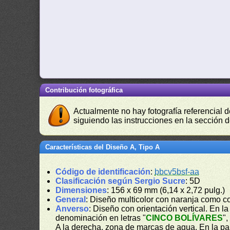
Contribución fotográfica
Actualmente no hay fotografía referencial 
siguiendo las instrucciones en la sección 
Características del Diseño A, Tipo A
Código de identificación
:
bbcv5bsf-aa
Clasificación según Sergio Sucre
: 5D
Dimensiones
: 156 x 69 mm (6,14 x 2,72 pulg.)
General
: Diseño multicolor con naranja como c
Anverso
: Diseño con orientación vertical. En la 
denominación en letras "
CINCO BOLÍVARES
",
A la derecha, zona de marcas de agua. En la part