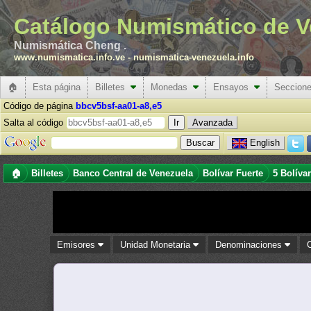
Catálogo Numismático de V
Numismática Cheng .
www.numismatica.info.ve
-
numismatica-venezuela.info
🏠
Esta página
Billetes
Monedas
Ensayos
Seccion
Código de página
bbcv5bsf-aa01-a8,e5
Salta al código
Avanzada
English
🏠
Billetes
Banco Central de Venezuela
Bolívar Fuerte
5 Bolíva
Emisores
Unidad Monetaria
Denominaciones