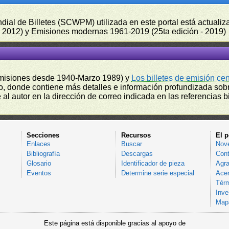
undial de Billetes (SCWPM) utilizada en este portal está actual
 - 2012) y Emisiones modernas 1961-2019 (25ta edición - 2019)
misiones desde 1940-Marzo 1989) y
Los billetes de emisión ce
, donde contiene más detalles e información profundizada sobr
l autor en la dirección de correo indicada en las referencias bi
Secciones
Recursos
El p
Enlaces
Buscar
Nov
Bibliografía
Descargas
Cont
Glosario
Identificador de pieza
Agra
Eventos
Determine serie especial
Acer
Térm
Inve
Mapa
Este página está disponible gracias al apoyo de