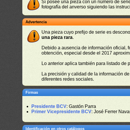
Si posee una pieza con un número de serie 
fotografía del anverso siguiendo las instru
Advertencia
Una pieza cuyo prefijo de serie es descono
una pieza rara
.
Debido a ausencia de información oficial, f
obtención, especial desde el 2017 aproxima
Lo anterior aplica también para listado de 
La precisión y calidad de la información d
diferentes redes sociales.
Firmas
Presidente BCV
: Gastón Parra
Primer Vicepresidente BCV
: José Ferrer Nava
Identificación en otros catálogos