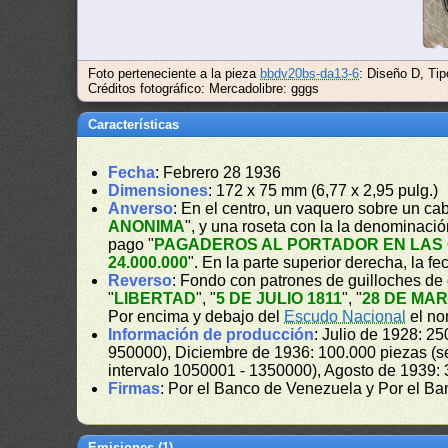
Foto perteneciente a la pieza
bbdv20bs-da13-6
: Diseño D, Tip
Créditos fotográfico: Mercadolibre: gggs
Características
Fecha
: Febrero 28 1936
Dimensiones
: 172 x 75 mm (6,77 x 2,95 pulg.)
Anverso
: En el centro, un vaquero sobre un ca
ANONIMA
", y una roseta con la la denominaci
pago "
PAGADEROS AL PORTADOR EN LAS 
24.000.000
". En la parte superior derecha, la fe
Reverso
: Fondo con patrones de guilloches de c
"
LIBERTAD
", "
5 DE JULIO 1811
", "
28 DE MAR
Por encima y debajo del
Escudo Nacional
el no
Información de producción
: Julio de 1928: 2
950000), Diciembre de 1936: 100.000 piezas (se
intervalo 1050001 - 1350000), Agosto de 1939: 
Firmas
: Por el Banco de Venezuela y Por el B
Emisiones (1)