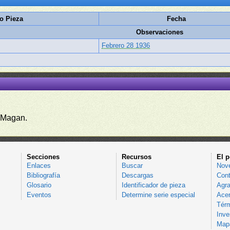
o Pieza
Fecha
Observaciones
Febrero 28 1936
 Magan.
Secciones
Recursos
El p
Enlaces
Buscar
Nov
Bibliografía
Descargas
Cont
Glosario
Identificador de pieza
Agra
Eventos
Determine serie especial
Acer
Térm
Inve
Mapa