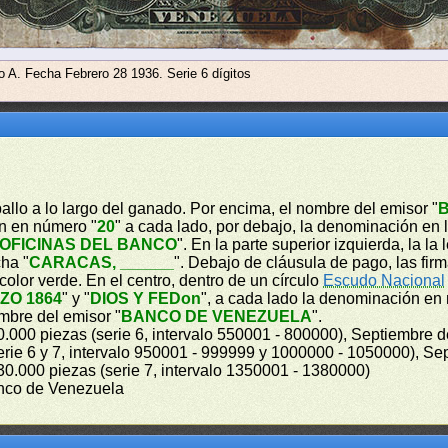
o A. Fecha Febrero 28 1936. Serie 6 dígitos
ballo a lo largo del ganado. Por encima, el nombre del emisor "
ón en número "
20
" a cada lado, por debajo, la denominación en l
OFICINAS DEL BANCO
". En la parte superior izquierda, la la
cha "
CARACAS, ______
". Debajo de cláusula de pago, las firm
olor verde. En el centro, dentro de un círculo
Escudo Nacional
ZO 1864
" y "
DIOS Y FEDon
", a cada lado la denominación en
mbre del emisor "
BANCO DE VENEZUELA
".
50.000 piezas (serie 6, intervalo 550001 - 800000), Septiembre d
rie 6 y 7, intervalo 950001 - 999999 y 1000000 - 1050000), Sep
30.000 piezas (serie 7, intervalo 1350001 - 1380000)
anco de Venezuela