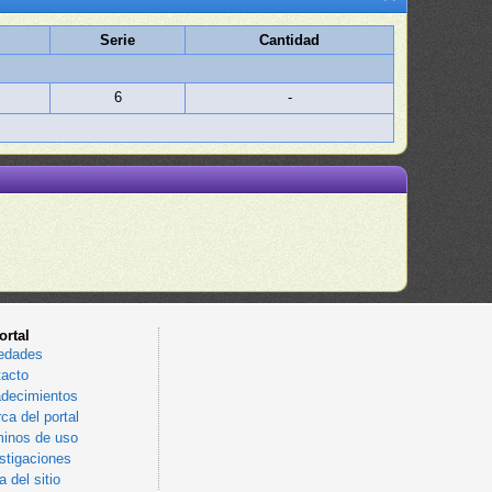
Serie
Cantidad
6
-
ortal
edades
acto
decimientos
ca del portal
inos de uso
stigaciones
 del sitio