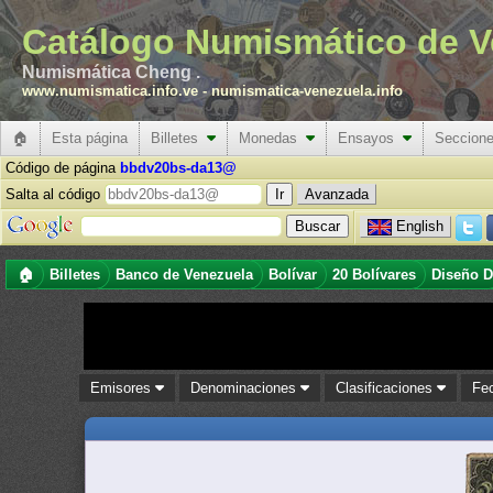
Catálogo Numismático de V
Numismática Cheng .
www.numismatica.info.ve
-
numismatica-venezuela.info
🏠
Esta página
Billetes
Monedas
Ensayos
Seccion
Código de página
bbdv20bs-da13@
Salta al código
Avanzada
English
🏠
Billetes
Banco de Venezuela
Bolívar
20 Bolívares
Diseño D
Emisores
Denominaciones
Clasificaciones
Fe