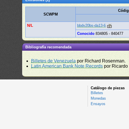
Códig
SCWPM
N/L
bbdv20bs-da13-6
Conocido
834805 - 840477
Bibliografía recomendada
Billetes de Venezuela
por Richard Rosenman.
Latin American Bank Note Records
por Ricardo
Catálogo de piezas
Billetes
Monedas
Ensayos