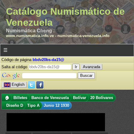
Catálogo Numismático de
Venezuela
Numismática Cheng .
www.numismatica.info.ve
-
numismatica-venezuela.info
☰
Código de página
bbdv20bs-da15@
Salta al código
Avanzada
English
🏠
Billetes
Banco de Venezuela
Bolívar
20 Bolívares
Diseño D
Tipo A
Junio 12 1930