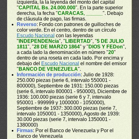
izquierda, la la leyenda del monto del capital
"
CAPITAL Bs. 24.000.000
". En la parte superior
derecha, la fecha "
CARACAS, ______
". Debajo
de cláusula de pago, las firmas.
Reverso
: Fondo con patrones de guilloches de
color verde. En el centro, dentro de un círculo
Escudo Nacional
con las leyendas
"
INDEPENDENcia
", "
LIBERTAD
", "
5 DE JULIO
1811
", "
28 DE MARZO 1864
" y "
DIOS Y FEDon
",
a cada lado la denominación en número "
20
"
dentro de una roseta en cada lado. Por encima y
debajo del
Escudo Nacional
el nombre del emisor
"
BANCO DE VENEZUELA
".
Información de producción
: Julio de 1928:
250.000 piezas (serie 6, intervalo 550001 -
800000), Septiembre de 1931: 150.000 piezas
(serie 6, intervalo 800001 - 950000), Diciembre de
1936: 100.000 piezas (serie 6 y 7, intervalo
950001 - 999999 y 1000000 - 1050000),
Septiembre de 1937: 300.000 piezas (serie 7,
intervalo 1050001 - 1350000), Agosto de 1939:
30.000 piezas (serie 7, intervalo 1350001 -
1380000)
Firmas
: Por el Banco de Venezuela y Por el
Banco de Venezuela