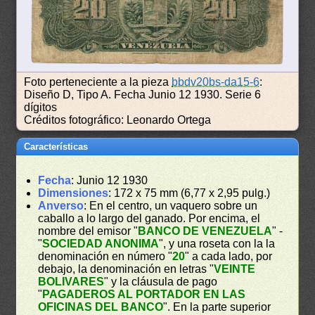
Foto perteneciente a la pieza
bbdv20bs-da15-6
:
Diseño D, Tipo A. Fecha Junio 12 1930. Serie 6
dígitos
Créditos fotográfico: Leonardo Ortega
Características
Fecha
: Junio 12 1930
Dimensiones
: 172 x 75 mm (6,77 x 2,95 pulg.)
Anverso
: En el centro, un vaquero sobre un
caballo a lo largo del ganado. Por encima, el
nombre del emisor "
BANCO DE VENEZUELA
" -
"
SOCIEDAD ANONIMA
", y una roseta con la la
denominación en número "
20
" a cada lado, por
debajo, la denominación en letras "
VEINTE
BOLIVARES
" y la cláusula de pago
"
PAGADEROS AL PORTADOR EN LAS
OFICINAS DEL BANCO
". En la parte superior