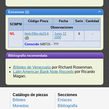
Emisiones (1)
Código Pieza
Fecha
Serie
Cantidad
SCWPM
Observaciones
N/L
bbdv20bs-da15-6
Junio 12
6
-
1930
Conocido
648715 - ???
Bibliografía recomendada
Billetes de Venezuela
por Richard Rosenman.
Latin American Bank Note Records
por Ricardo
Magan.
Catálogo de piezas
Secciones
Billetes
Enlaces
Monedas
Bibliografía