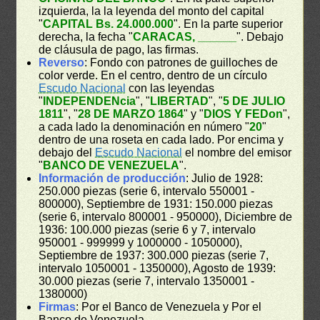
izquierda, la la leyenda del monto del capital
"
CAPITAL Bs. 24.000.000
". En la parte superior
derecha, la fecha "
CARACAS, ______
". Debajo
de cláusula de pago, las firmas.
Reverso
: Fondo con patrones de guilloches de
color verde. En el centro, dentro de un círculo
Escudo Nacional
con las leyendas
"
INDEPENDENcia
", "
LIBERTAD
", "
5 DE JULIO
1811
", "
28 DE MARZO 1864
" y "
DIOS Y FEDon
",
a cada lado la denominación en número "
20
"
dentro de una roseta en cada lado. Por encima y
debajo del
Escudo Nacional
el nombre del emisor
"
BANCO DE VENEZUELA
".
Información de producción
: Julio de 1928:
250.000 piezas (serie 6, intervalo 550001 -
800000), Septiembre de 1931: 150.000 piezas
(serie 6, intervalo 800001 - 950000), Diciembre de
1936: 100.000 piezas (serie 6 y 7, intervalo
950001 - 999999 y 1000000 - 1050000),
Septiembre de 1937: 300.000 piezas (serie 7,
intervalo 1050001 - 1350000), Agosto de 1939:
30.000 piezas (serie 7, intervalo 1350001 -
1380000)
Firmas
: Por el Banco de Venezuela y Por el
Banco de Venezuela