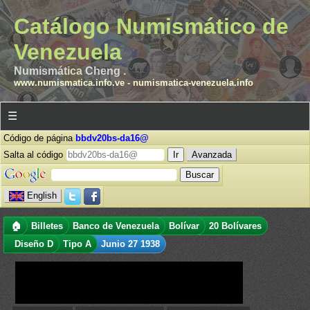
Catálogo Numismático de
Venezuela
Numismática Cheng .
www.numismatica.info.ve
-
numismatica-venezuela.info
☰
Código de página
bbdv20bs-da16@
Salta al código
Avanzada
English
🏠
Billetes
Banco de Venezuela
Bolívar
20 Bolívares
Diseño D
Tipo A
Junio 27 1938