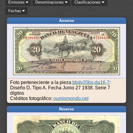
Emisores
Denominaciones
Clasificaciones
Fechas
Anverso
Foto perteneciente a la pieza
bbdv20bs-da16-7
:
Diseño D, Tipo A. Fecha Junio 27 1938. Serie 7
dígitos
Créditos fotográfico:
numismondo.net
Reverso