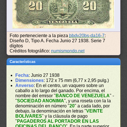
Foto perteneciente a la pieza
bbdv20bs-da16-7
:
Diseño D, Tipo A. Fecha Junio 27 1938. Serie 7
dígitos
Créditos fotográfico:
numismondo.net
Características
Fecha
: Junio 27 1938
Dimensiones
: 172 x 75 mm (6,77 x 2,95 pulg.)
Anverso
: En el centro, un vaquero sobre un
caballo a lo largo del ganado. Por encima, el
nombre del emisor "
BANCO DE VENEZUELA
" -
"
SOCIEDAD ANONIMA
", y una roseta con la la
denominación en número "
20
" a cada lado, por
debajo, la denominación en letras "
VEINTE
BOLIVARES
" y la cláusula de pago
"
PAGADEROS AL PORTADOR EN LAS
OFICINAS DEL BANCO
". En la parte superior