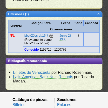
Emisiones (1)
Código Pieza
Fecha
Serie
Cantidad
SCWPM
Observaciones
N/L
bbdv20bs-da16-7
Junio 27
7
-
1938
(Previamente como
bbdv20bs-da15-7)
Conocido
1193719 - 1200776
Bibliografía recomendada
Billetes de Venezuela
por Richard Rosenman.
Latin American Bank Note Records
por Ricardo
Magan.
Catálogo de piezas
Secciones
Billetes
Enlaces