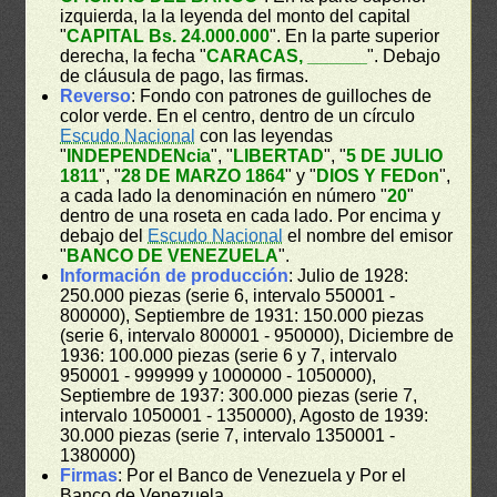
izquierda, la la leyenda del monto del capital
"
CAPITAL Bs. 24.000.000
". En la parte superior
derecha, la fecha "
CARACAS, ______
". Debajo
de cláusula de pago, las firmas.
Reverso
: Fondo con patrones de guilloches de
color verde. En el centro, dentro de un círculo
Escudo Nacional
con las leyendas
"
INDEPENDENcia
", "
LIBERTAD
", "
5 DE JULIO
1811
", "
28 DE MARZO 1864
" y "
DIOS Y FEDon
",
a cada lado la denominación en número "
20
"
dentro de una roseta en cada lado. Por encima y
debajo del
Escudo Nacional
el nombre del emisor
"
BANCO DE VENEZUELA
".
Información de producción
: Julio de 1928:
250.000 piezas (serie 6, intervalo 550001 -
800000), Septiembre de 1931: 150.000 piezas
(serie 6, intervalo 800001 - 950000), Diciembre de
1936: 100.000 piezas (serie 6 y 7, intervalo
950001 - 999999 y 1000000 - 1050000),
Septiembre de 1937: 300.000 piezas (serie 7,
intervalo 1050001 - 1350000), Agosto de 1939:
30.000 piezas (serie 7, intervalo 1350001 -
1380000)
Firmas
: Por el Banco de Venezuela y Por el
Banco de Venezuela