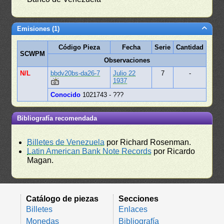
Emisiones (1)
Código Pieza
Fecha
Serie
Cantidad
SCWPM
Observaciones
N/L
bbdv20bs-da26-7
Julio 22
7
-
1937
Conocido
1021743 - ???
Bibliografía recomendada
Billetes de Venezuela
por Richard Rosenman.
Latin American Bank Note Records
por Ricardo
Magan.
Catálogo de piezas
Secciones
Billetes
Enlaces
Monedas
Bibliografía