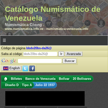
Catálogo Numismático de
Venezuela
Numismática Cheng .
www.numismatica.info.ve
-
numismatica-venezuela.info
☰
Código de página
bbdv20bs-da26@
Salta al código
Avanzada
English
🏠
Billetes
Banco de Venezuela
Bolívar
20 Bolívares
Diseño D
Tipo A
Julio 22 1937