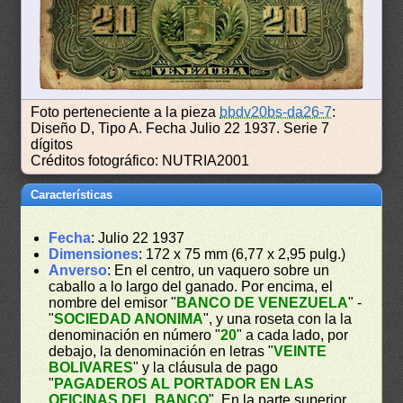
Foto perteneciente a la pieza
bbdv20bs-da26-7
:
Diseño D, Tipo A. Fecha Julio 22 1937. Serie 7
dígitos
Créditos fotográfico: NUTRIA2001
Características
Fecha
: Julio 22 1937
Dimensiones
: 172 x 75 mm (6,77 x 2,95 pulg.)
Anverso
: En el centro, un vaquero sobre un
caballo a lo largo del ganado. Por encima, el
nombre del emisor "
BANCO DE VENEZUELA
" -
"
SOCIEDAD ANONIMA
", y una roseta con la la
denominación en número "
20
" a cada lado, por
debajo, la denominación en letras "
VEINTE
BOLIVARES
" y la cláusula de pago
"
PAGADEROS AL PORTADOR EN LAS
OFICINAS DEL BANCO
". En la parte superior