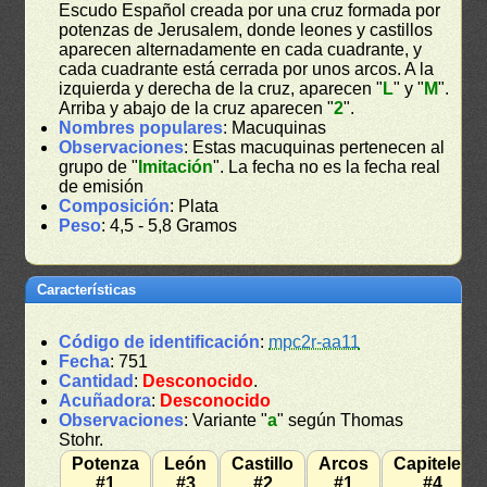
Escudo Español creada por una cruz formada por
potenzas de Jerusalem, donde leones y castillos
aparecen alternadamente en cada cuadrante, y
cada cuadrante está cerrada por unos arcos. A la
izquierda y derecha de la cruz, aparecen "
L
" y "
M
".
Arriba y abajo de la cruz aparecen "
2
".
Nombres populares
: Macuquinas
Observaciones
: Estas macuquinas pertenecen al
grupo de "
Imitación
". La fecha no es la fecha real
de emisión
Composición
: Plata
Peso
: 4,5 - 5,8 Gramos
Características
Código de identificación
:
mpc2r-aa11
Fecha
: 751
Cantidad
:
Desconocido
.
Acuñadora
:
Desconocido
Observaciones
: Variante "
a
" según Thomas
Stohr.
Potenza
León
Castillo
Arcos
Capiteles
#1
#3
#2
#1
#4