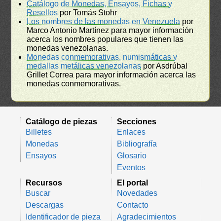
Catálogo de Monedas, Ensayos, Fichas y
Resellos
por Tomás Stohr
Los nombres de las monedas en Venezuela
por
Marco Antonio Martínez para mayor información
acerca los nombres populares que tienen las
monedas venezolanas.
Monedas conmemorativas, numismáticas y
medallas metálicas venezolanas
por Asdrúbal
Grillet Correa para mayor información acerca las
monedas conmemorativas.
Catálogo de piezas
Secciones
Billetes
Enlaces
Monedas
Bibliografía
Ensayos
Glosario
Eventos
Recursos
El portal
Buscar
Novedades
Descargas
Contacto
Identificador de pieza
Agradecimientos