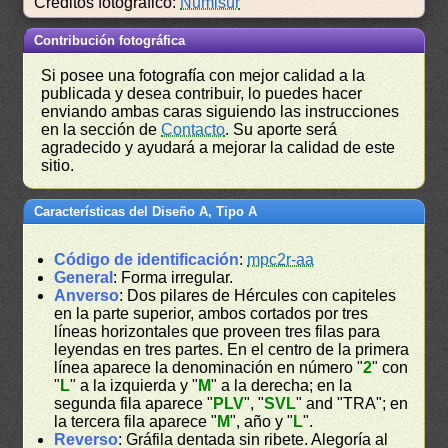
Créditos fotográfico:
Numisur
Contribución fotográfica
Si posee una fotografía con mejor calidad a la
publicada y desea contribuir, lo puedes hacer
enviando ambas caras siguiendo las instrucciones
en la sección de
Contacto
. Su aporte será
agradecido y ayudará a mejorar la calidad de este
sitio.
Características del Diseño A, Tipo A
Código de identificación
:
mpc2r-aa
General
: Forma irregular.
Anverso
: Dos pilares de Hércules con capiteles
en la parte superior, ambos cortados por tres
líneas horizontales que proveen tres filas para
leyendas en tres partes. En el centro de la primera
línea aparece la denominación en número "
2
" con
"
L
" a la izquierda y "
M
" a la derecha; en la
segunda fila aparece "
PLV
", "
SVL
" and "TRA"; en
la tercera fila aparece "
M
", año y "
L
".
Reverso
: Gráfila dentada sin ribete. Alegoría al