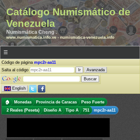
Catálogo Numismático de
Venezuela
Numismática Cheng .
www.numismatica.info.ve
-
numismatica-venezuela.info
☰
Código de página
mpc2r-aa11
Salta al código
Avanzada
English
🏠
Monedas
Provincia de Caracas
Peso Fuerte
2 Reales (Peseta)
Diseño A
Tipo A
751
mpc2r-aa11