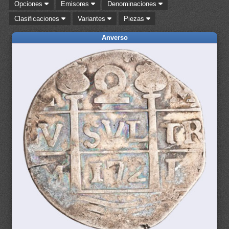
Opciones
Emisores
Denominaciones
Clasificaciones
Variantes
Piezas
Anverso