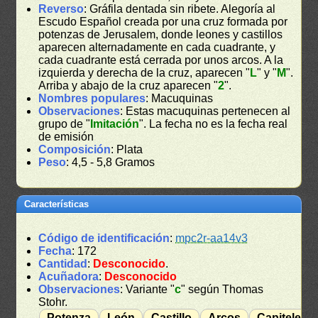
Reverso
: Gráfila dentada sin ribete. Alegoría al
Escudo Español creada por una cruz formada por
potenzas de Jerusalem, donde leones y castillos
aparecen alternadamente en cada cuadrante, y
cada cuadrante está cerrada por unos arcos. A la
izquierda y derecha de la cruz, aparecen "
L
" y "
M
".
Arriba y abajo de la cruz aparecen "
2
".
Nombres populares
: Macuquinas
Observaciones
: Estas macuquinas pertenecen al
grupo de "
Imitación
". La fecha no es la fecha real
de emisión
Composición
: Plata
Peso
: 4,5 - 5,8 Gramos
Características
Código de identificación
:
mpc2r-aa14v3
Fecha
: 172
Cantidad
:
Desconocido
.
Acuñadora
:
Desconocido
Observaciones
: Variante "
c
" según Thomas
Stohr.
Potenza
León
Castillo
Arcos
Capiteles