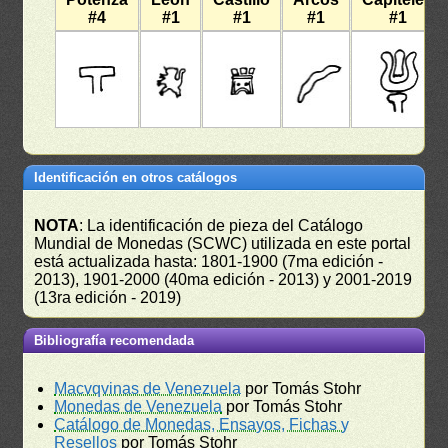
#4
#1
#1
#1
#1
Identificación en otros catálogos
NOTA
: La identificación de pieza del Catálogo
Mundial de Monedas (SCWC) utilizada en este portal
está actualizada hasta: 1801-1900 (7ma edición -
2013), 1901-2000 (40ma edición - 2013) y 2001-2019
(13ra edición - 2019)
Bibliografía recomendada
Macvqvinas de Venezuela
por Tomás Stohr
Monedas de Venezuela
por Tomás Stohr
Catálogo de Monedas, Ensayos, Fichas y
Resellos
por Tomás Stohr