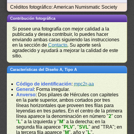
Créditos fotográfico: American Numismatic Society
Contribución fotográfica
Si posee una fotografía con mejor calidad a la
publicada y desea contribuir, lo puedes hacer
enviando ambas caras siguiendo las instrucciones
en la sección de
Contacto
. Su aporte será
agradecido y ayudará a mejorar la calidad de este
sitio.
Características del Diseño A, Tipo A
Código de identificación
:
mpc2r-aa
General
: Forma irregular.
Anverso
: Dos pilares de Hércules con capiteles
en la parte superior, ambos cortados por tres
líneas horizontales que proveen tres filas para
leyendas en tres partes. En el centro de la primera
línea aparece la denominación en número "
2
" con
"
L
" a la izquierda y "
M
" a la derecha; en la
segunda fila aparece "
PLV
", "
SVL
" and "TRA"; en
la tercera fila aparece "
M
", año y "
L
".