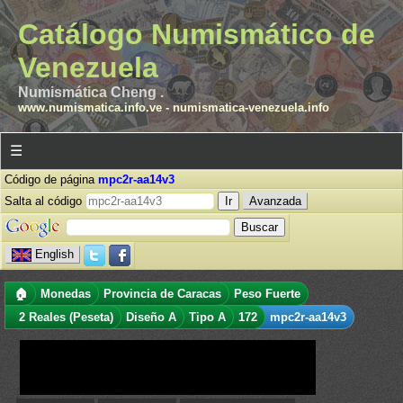
Catálogo Numismático de
Venezuela
Numismática Cheng .
www.numismatica.info.ve
-
numismatica-venezuela.info
☰
Código de página
mpc2r-aa14v3
Salta al código
Avanzada
English
🏠
Monedas
Provincia de Caracas
Peso Fuerte
2 Reales (Peseta)
Diseño A
Tipo A
172
mpc2r-aa14v3