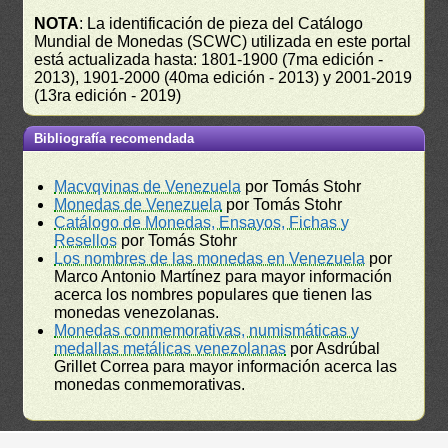
NOTA
: La identificación de pieza del Catálogo
Mundial de Monedas (SCWC) utilizada en este portal
está actualizada hasta: 1801-1900 (7ma edición -
2013), 1901-2000 (40ma edición - 2013) y 2001-2019
(13ra edición - 2019)
Bibliografía recomendada
Macvqvinas de Venezuela
por Tomás Stohr
Monedas de Venezuela
por Tomás Stohr
Catálogo de Monedas, Ensayos, Fichas y
Resellos
por Tomás Stohr
Los nombres de las monedas en Venezuela
por
Marco Antonio Martínez para mayor información
acerca los nombres populares que tienen las
monedas venezolanas.
Monedas conmemorativas, numismáticas y
medallas metálicas venezolanas
por Asdrúbal
Grillet Correa para mayor información acerca las
monedas conmemorativas.