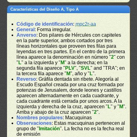
Características del Diseño A, Tipo A
Código de identificación
:
mpc2r-aa
General
: Forma irregular.
Anverso
: Dos pilares de Hércules con capiteles
en la parte superior, ambos cortados por tres
líneas horizontales que proveen tres filas para
leyendas en tres partes. En el centro de la primera
línea aparece la denominación en número "
2
" con
"
L
" a la izquierda y "
M
" a la derecha; en la
segunda fila aparece "
PLV
", "
SVL
" and "TRA"; en
la tercera fila aparece "
M
", año y "
L
".
Reverso
: Gráfila dentada sin ribete. Alegoría al
Escudo Español creada por una cruz formada por
potenzas de Jerusalem, donde leones y castillos
aparecen alternadamente en cada cuadrante, y
cada cuadrante está cerrada por unos arcos. A la
izquierda y derecha de la cruz, aparecen "
L
" y "
M
".
Arriba y abajo de la cruz aparecen "
2
".
Nombres populares
: Macuquinas
Observaciones
: Estas macuquinas pertenecen al
grupo de "
Imitación
". La fecha no es la fecha real
de emisión