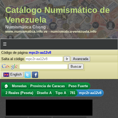
Catálogo Numismático de
Venezuela
Numismática Cheng .
www.numismatica.info.ve
-
numismatica-venezuela.info
☰
Código de página
mpc2r-aa12v8
Salta al código
Avanzada
English
🏠
Monedas
Provincia de Caracas
Peso Fuerte
2 Reales (Peseta)
Diseño A
Tipo A
781
mpc2r-aa12v8