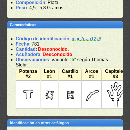
Composición
: Plata
Peso
: 4,5 - 5,8 Gramos
Características
Código de identificación
:
mpc2r-aa12v8
Fecha
: 781
Cantidad
:
Desconocido
.
Acuñadora
:
Desconocido
Observaciones
: Variante "
h
" según Thomas
Stohr.
Potenza
León
Castillo
Arcos
Capiteles
#2
#1
#1
#1
#3
Identificación en otros catálogos