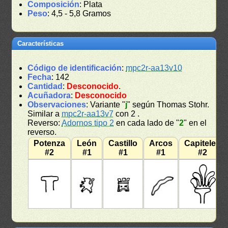
Composición
: Plata
Peso
: 4,5 - 5,8 Gramos
Características
Código de identificación
:
mpc2r-aa13v10
Fecha
: 142
Cantidad
:
Desconocido
.
Acuñadora
:
Desconocido
Observaciones
: Variante "
j
" según Thomas Stohr.
Similar a
mpc2r-aa13v7
con 2 .
Reverso:
Adornos tipo 2
en cada lado de "
2
" en el
reverso.
Potenza
León
Castillo
Arcos
Capiteles
#2
#1
#1
#1
#2