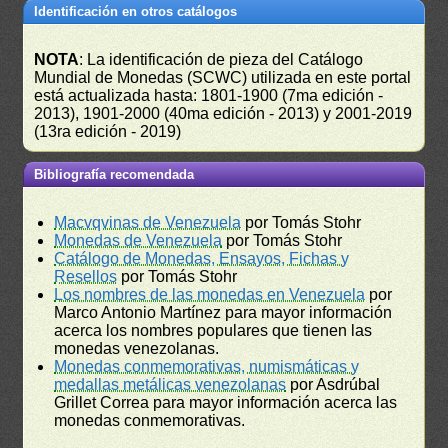
Identificación en otros catálogos
NOTA
: La identificación de pieza del Catálogo
Mundial de Monedas (SCWC) utilizada en este portal
está actualizada hasta: 1801-1900 (7ma edición -
2013), 1901-2000 (40ma edición - 2013) y 2001-2019
(13ra edición - 2019)
Bibliografía recomendada
Macvqvinas de Venezuela
por Tomás Stohr
Monedas de Venezuela
por Tomás Stohr
Catálogo de Monedas, Ensayos, Fichas y
Resellos
por Tomás Stohr
Los nombres de las monedas en Venezuela
por
Marco Antonio Martínez para mayor información
acerca los nombres populares que tienen las
monedas venezolanas.
Monedas conmemorativas, numismáticas y
medallas metálicas venezolanas
por Asdrúbal
Grillet Correa para mayor información acerca las
monedas conmemorativas.