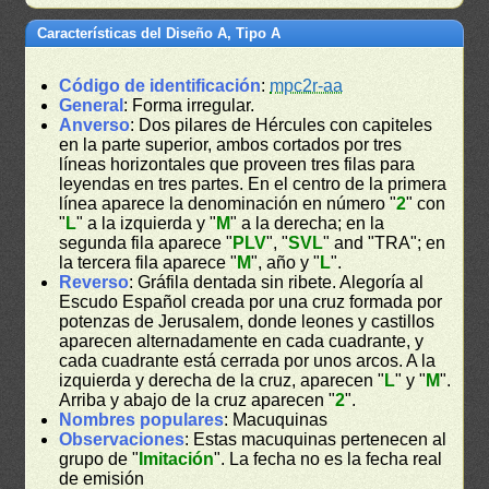
Características del Diseño A, Tipo A
Código de identificación
:
mpc2r-aa
General
: Forma irregular.
Anverso
: Dos pilares de Hércules con capiteles
en la parte superior, ambos cortados por tres
líneas horizontales que proveen tres filas para
leyendas en tres partes. En el centro de la primera
línea aparece la denominación en número "
2
" con
"
L
" a la izquierda y "
M
" a la derecha; en la
segunda fila aparece "
PLV
", "
SVL
" and "TRA"; en
la tercera fila aparece "
M
", año y "
L
".
Reverso
: Gráfila dentada sin ribete. Alegoría al
Escudo Español creada por una cruz formada por
potenzas de Jerusalem, donde leones y castillos
aparecen alternadamente en cada cuadrante, y
cada cuadrante está cerrada por unos arcos. A la
izquierda y derecha de la cruz, aparecen "
L
" y "
M
".
Arriba y abajo de la cruz aparecen "
2
".
Nombres populares
: Macuquinas
Observaciones
: Estas macuquinas pertenecen al
grupo de "
Imitación
". La fecha no es la fecha real
de emisión