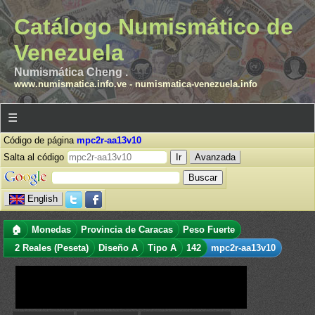
Catálogo Numismático de
Venezuela
Numismática Cheng .
www.numismatica.info.ve
-
numismatica-venezuela.info
☰
Código de página
mpc2r-aa13v10
Salta al código
Avanzada
English
🏠
Monedas
Provincia de Caracas
Peso Fuerte
2 Reales (Peseta)
Diseño A
Tipo A
142
mpc2r-aa13v10