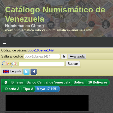
Catálogo Numismático de
Venezuela
Numismática Cheng .
www.numismatica.info.ve
-
numismatica-venezuela.info
☰
Código de página
bbcv10bs-aa14@
Salta al código
Avanzada
English
🏠
Billetes
Banco Central de Venezuela
Bolívar
10 Bolívares
Diseño A
Tipo A
Mayo 17 1951