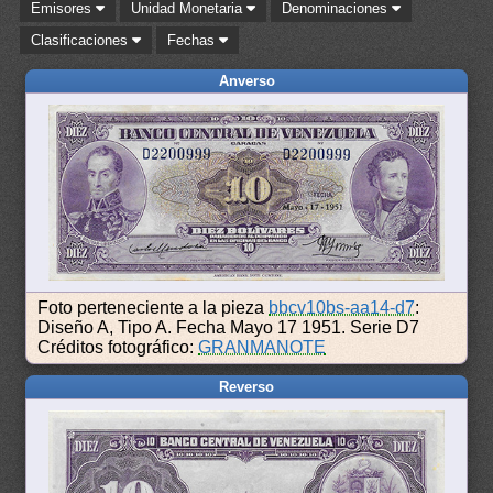
Emisores
Unidad Monetaria
Denominaciones
Clasificaciones
Fechas
Anverso
Foto perteneciente a la pieza
bbcv10bs-aa14-d7
:
Diseño A, Tipo A. Fecha Mayo 17 1951. Serie D7
Créditos fotográfico:
GRANMANOTE
Reverso