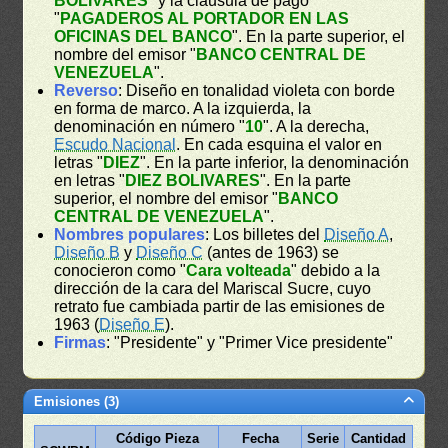
BOLIVARES
" y la cláusula de pago
"
PAGADEROS AL PORTADOR EN LAS
OFICINAS DEL BANCO
". En la parte superior, el
nombre del emisor "
BANCO CENTRAL DE
VENEZUELA
".
Reverso
: Diseño en tonalidad violeta con borde
en forma de marco. A la izquierda, la
denominación en número "
10
". A la derecha,
Escudo Nacional
. En cada esquina el valor en
letras "
DIEZ
". En la parte inferior, la denominación
en letras "
DIEZ BOLIVARES
". En la parte
superior, el nombre del emisor "
BANCO
CENTRAL DE VENEZUELA
".
Nombres populares
: Los billetes del
Diseño A
,
Diseño B
y
Diseño C
(antes de 1963) se
conocieron como "
Cara volteada
" debido a la
dirección de la cara del Mariscal Sucre, cuyo
retrato fue cambiada partir de las emisiones de
1963 (
Diseño E
).
Firmas
: "Presidente" y "Primer Vice presidente"
Emisiones (3)
Código Pieza
Fecha
Serie
Cantidad