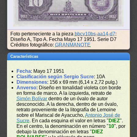
Foto perteneciente a la pieza
bbcv10bs-aa14-d7
:
Diseño A, Tipo A. Fecha Mayo 17 1951. Serie D7
Créditos fotográfico:
GRANMANOTE
Características
Fecha
: Mayo 17 1951
Clasificación según Sergio Sucre
: 10A
Dimensiones
: 156 x 69 mm (6,14 x 2,72 pulg.)
Anverso
: Diseño en tonalidad violeta con borde
en forma de marco. A la izquierda, retrato de
Simón Bolívar
dentro de un óvalo de autor
desconocido. A la derecha, dentro de un óvalo,
retrato proveniente de la litografía de Lemoine
sobre el Mariscal de Ayacucho,
Antonio José de
Sucre
. En cada esquina el valor en letras "
DIEZ
".
En el centro, la denominación en número "
10
", por
debajo la denominación en letras "
DIEZ