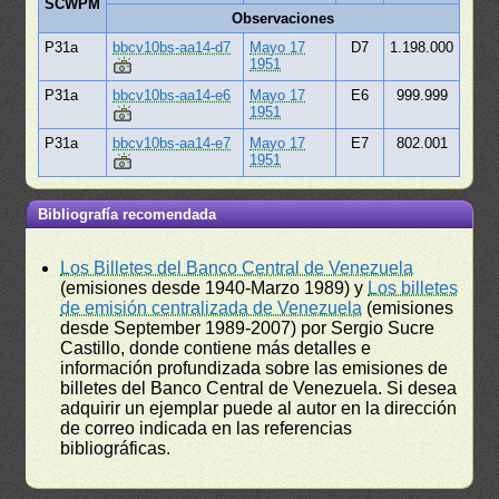
SCWPM
Observaciones
P31a
bbcv10bs-aa14-d7
Mayo 17
D7
1.198.000
1951
P31a
bbcv10bs-aa14-e6
Mayo 17
E6
999.999
1951
P31a
bbcv10bs-aa14-e7
Mayo 17
E7
802.001
1951
Bibliografía recomendada
Los Billetes del Banco Central de Venezuela
(emisiones desde 1940-Marzo 1989) y
Los billetes
de emisión centralizada de Venezuela
(emisiones
desde September 1989-2007) por Sergio Sucre
Castillo, donde contiene más detalles e
información profundizada sobre las emisiones de
billetes del Banco Central de Venezuela. Si desea
adquirir un ejemplar puede al autor en la dirección
de correo indicada en las referencias
bibliográficas.