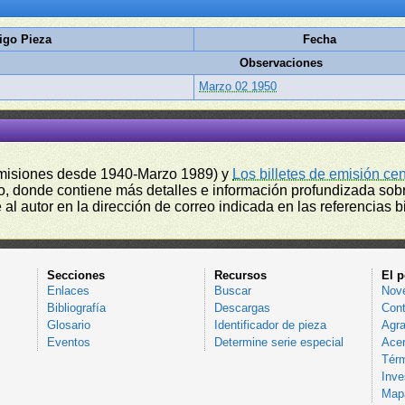
igo Pieza
Fecha
Observaciones
Marzo 02 1950
misiones desde 1940-Marzo 1989) y
Los billetes de emisión ce
, donde contiene más detalles e información profundizada sobr
l autor en la dirección de correo indicada en las referencias bi
Secciones
Recursos
El p
Enlaces
Buscar
Nov
Bibliografía
Descargas
Cont
Glosario
Identificador de pieza
Agra
Eventos
Determine serie especial
Acer
Térm
Inve
Mapa