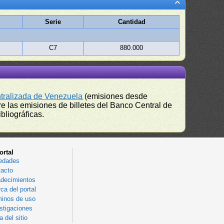
Serie
Cantidad
C7
880.000
ntralizada de Venezuela
(emisiones desde
e las emisiones de billetes del Banco Central de
bliográficas.
ortal
edades
acto
decimientos
ca del portal
inos de uso
stigaciones
 del sitio