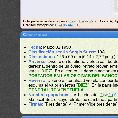
Foto perteneciente a la pieza
bbcv10bs-aa12-c7
: Diseño A, T
Créditos fotográfico:
GRANMANOTE
Características
Fecha
: Marzo 02 1950
Clasificación según Sergio Sucre
: 10A
Dimensiones
: 156 x 69 mm (6,14 x 2,72 pulg.)
Anverso
: Diseño en tonalidad violeta con borde
derecha, dentro de un óvalo, retrato provenient
letras "
DIEZ
". En el centro, la denominación en
PORTADOR EN LAS OFICINAS DEL BANCO
Reverso
: Diseño en tonalidad violeta con bord
esquina el valor en letras "
DIEZ
". En la parte in
CENTRAL DE VENEZUELA
".
Nombres populares
: Los billetes del
Diseño A
Mariscal Sucre, cuyo retrato fue cambiada parti
Firmas
: "Presidente" y "Primer Vice presidente"