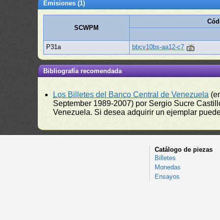
Emisiones (1)
Cód
SCWPM
P31a
bbcv10bs-aa12-c7
Bibliografía recomendada
Los Billetes del Banco Central de Venezuela
(e
September 1989-2007) por Sergio Sucre Castillo
Venezuela. Si desea adquirir un ejemplar puede a
Catálogo de piezas
Billetes
Monedas
Ensayos