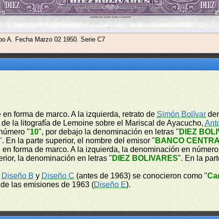
ipo A. Fecha Marzo 02 1950. Serie C7
 en forma de marco. A la izquierda, retrato de
Simón Bolívar
den
e de la litografía de Lemoine sobre el Mariscal de Ayacucho,
Ant
 número "
10
", por debajo la denominación en letras "
DIEZ BOL
". En la parte superior, el nombre del emisor "
BANCO CENTRA
e en forma de marco. A la izquierda, la denominación en número
ferior, la denominación en letras "
DIEZ BOLIVARES
". En la par
,
Diseño B
y
Diseño C
(antes de 1963) se conocieron como "
Ca
r de las emisiones de 1963 (
Diseño E
).