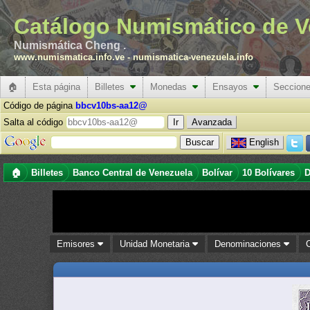
Catálogo Numismático de V
Numismática Cheng .
www.numismatica.info.ve
-
numismatica-venezuela.info
🏠
Esta página
Billetes
Monedas
Ensayos
Seccion
Código de página
bbcv10bs-aa12@
Salta al código
Avanzada
English
🏠
Billetes
Banco Central de Venezuela
Bolívar
10 Bolívares
D
Emisores
Unidad Monetaria
Denominaciones