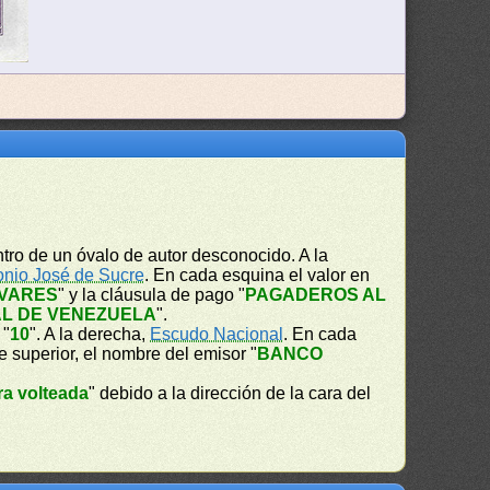
tro de un óvalo de autor desconocido. A la
onio José de Sucre
. En cada esquina el valor en
IVARES
" y la cláusula de pago "
PAGADEROS AL
L DE VENEZUELA
".
 "
10
". A la derecha,
Escudo Nacional
. En cada
te superior, el nombre del emisor "
BANCO
ra volteada
" debido a la dirección de la cara del