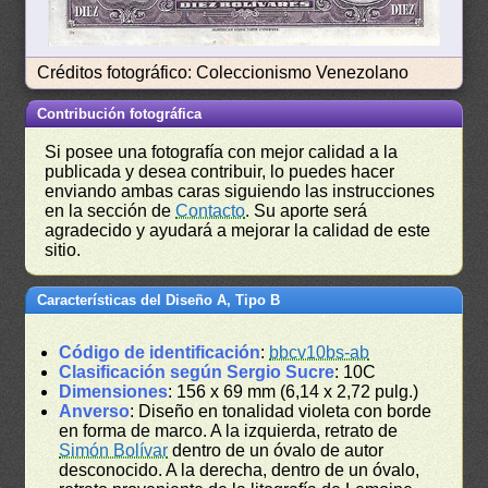
Créditos fotográfico: Coleccionismo Venezolano
Contribución fotográfica
Si posee una fotografía con mejor calidad a la
publicada y desea contribuir, lo puedes hacer
enviando ambas caras siguiendo las instrucciones
en la sección de
Contacto
. Su aporte será
agradecido y ayudará a mejorar la calidad de este
sitio.
Características del Diseño A, Tipo B
Código de identificación
:
bbcv10bs-ab
Clasificación según Sergio Sucre
: 10C
Dimensiones
: 156 x 69 mm (6,14 x 2,72 pulg.)
Anverso
: Diseño en tonalidad violeta con borde
en forma de marco. A la izquierda, retrato de
Simón Bolívar
dentro de un óvalo de autor
desconocido. A la derecha, dentro de un óvalo,