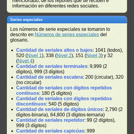
mencionado, de los reportes que se reciben e
información en diferentes redes sociales.
Series especiales
Los números de serie especiales se tomaron lo
descrito en
Números de series especiales
del
glosario.
Cantidad de seriales altos o bajos
: 1041 (todos),
520 (
Nivel 1
), 338 (
Nivel 2
), 151 (
Nivel 3
) y 32
(
Nivel 4
)
Cantidad de seriales terminales
: 9,999 (2
dígitos), 999 (3 dígitos)
Cantidad de seriales escalera
: 200 (circular), 320
(no circular)
Cantidad de seriales con digitos repetidos
contínuos
: 180 (5 dígitos)
Cantidad de seriales con digitos repetidos
discontínuos
: 540 (5 dígitos)
Cantidad de seriales de dígitos únicos
: 2,790 (2
dígitos-binaria), 64,800 (3 dígitos-ternaria)
Cantidad de seriales repetidor
: 99 (2 dígitos),
999 (3 dígitos)
Cantidad de seriales capicúas
: 999