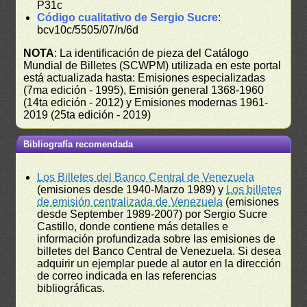
P31c
Código cualitativo de Sergio Sucre
:
bcv10c/5505/07/n/6d
NOTA
: La identificación de pieza del Catálogo
Mundial de Billetes (SCWPM) utilizada en este portal
está actualizada hasta: Emisiones especializadas
(7ma edición - 1995), Emisión general 1368-1960
(14ta edición - 2012) y Emisiones modernas 1961-
2019 (25ta edición - 2019)
Bibliografía recomendada
Los Billetes del Banco Central de Venezuela
(emisiones desde 1940-Marzo 1989) y
Los billetes
de emisión centralizada de Venezuela
(emisiones
desde September 1989-2007) por Sergio Sucre
Castillo, donde contiene más detalles e
información profundizada sobre las emisiones de
billetes del Banco Central de Venezuela. Si desea
adquirir un ejemplar puede al autor en la dirección
de correo indicada en las referencias
bibliográficas.