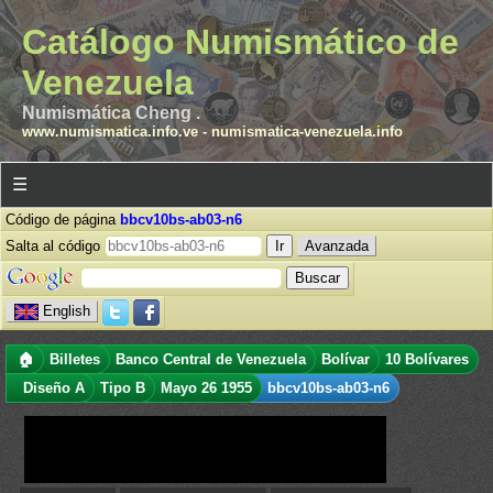
Catálogo Numismático de
Venezuela
Numismática Cheng .
www.numismatica.info.ve
-
numismatica-venezuela.info
☰
Código de página
bbcv10bs-ab03-n6
Salta al código
Avanzada
English
🏠
Billetes
Banco Central de Venezuela
Bolívar
10 Bolívares
Diseño A
Tipo B
Mayo 26 1955
bbcv10bs-ab03-n6