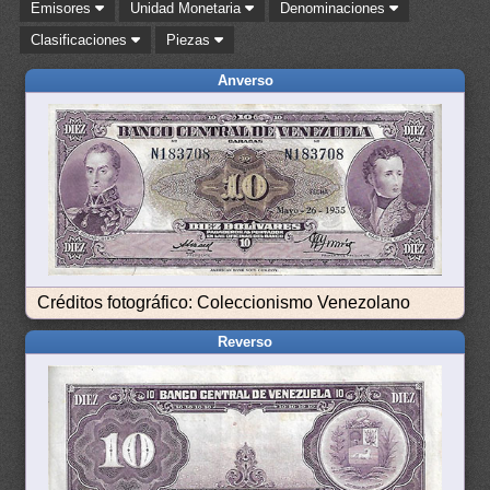
Emisores
Unidad Monetaria
Denominaciones
Clasificaciones
Piezas
Anverso
Créditos fotográfico: Coleccionismo Venezolano
Reverso