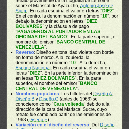
retrato proveniente de la litografía de Lemoine
sobre el Mariscal de Ayacucho,
Antonio José de
Sucre
. En cada esquina el valor en letras "
DIEZ
".
En el centro, la denominación en número "
10
", por
debajo la denominación en letras "
DIEZ
BOLIVARES
" y la cláusula de pago
"
PAGADEROS AL PORTADOR EN LAS
OFICINAS DEL BANCO
". En la parte superior, el
nombre del emisor "
BANCO CENTRAL DE
VENEZUELA
".
Reverso
: Diseño en tonalidad violeta con borde
en forma de marco. A la izquierda, la
denominación en número "
10
". A la derecha,
Escudo Nacional
. En cada esquina el valor en
letras "
DIEZ
". En la parte inferior, la denominación
en letras "
DIEZ BOLIVARES
". En la parte
superior, el nombre del emisor "
BANCO
CENTRAL DE VENEZUELA
".
Nombres populares
: Los billetes del
Diseño A
,
Diseño B
y
Diseño C
(antes de 1963) se
conocieron como "
Cara volteada
" debido a la
dirección de la cara del Mariscal Sucre, cuyo
retrato fue cambiada partir de las emisiones de
1963 (
Diseño E
).
Variación en el diseño del reverso
: Del
Diseño