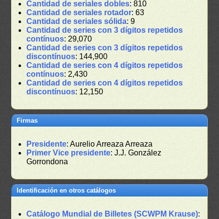
Cantidad de seriales dobles
: 810
Cantidad de seriales rotador
: 63
Cantidad de seriales sólida
: 9
Cantidad de series con 3 dígitos repetidos
contínuos
: 29,070
Cantidad de series con 3 dígitos repetidos
discontínuos
: 144,900
Cantidad de series con 4 dígitos repetidos
contínuos
: 2,430
Cantidad de series con 4 dígitos repetidos
discontínuos
: 12,150
Firmas
Presidente
: Aurelio Arreaza Arreaza
Primer Vice presidente
: J.J. González
Gorrondona
Identificación en otros catálogos
Catálogo Mundial de Billetes (SCWPM Krause)
: