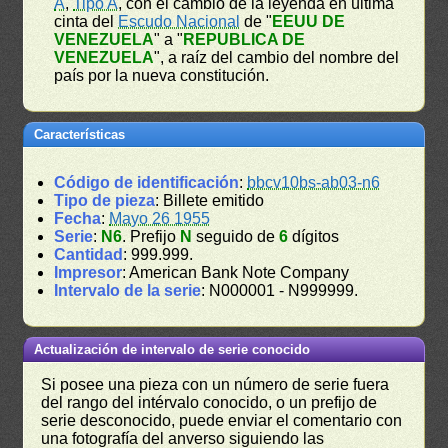
A
,
Tipo A
, con el cambio de la leyenda en última
cinta del
Escudo Nacional
de "
EEUU DE
VENEZUELA
" a "
REPUBLICA DE
VENEZUELA
", a raíz del cambio del nombre del
país por la nueva constitución.
Características
Código de identificación
:
bbcv10bs-ab03-n6
Tipo de pieza
: Billete emitido
Fecha
:
Mayo 26 1955
Serie
:
N6
. Prefijo
N
seguido de
6
dígitos
Cantidad
: 999.999.
Impresor
: American Bank Note Company
Intervalo de la serie
: N000001 - N999999.
Actualización de intervalo de serie conocido
Si posee una pieza con un número de serie fuera
del rango del intérvalo conocido, o un prefijo de
serie desconocido, puede enviar el comentario con
una fotografía del anverso siguiendo las