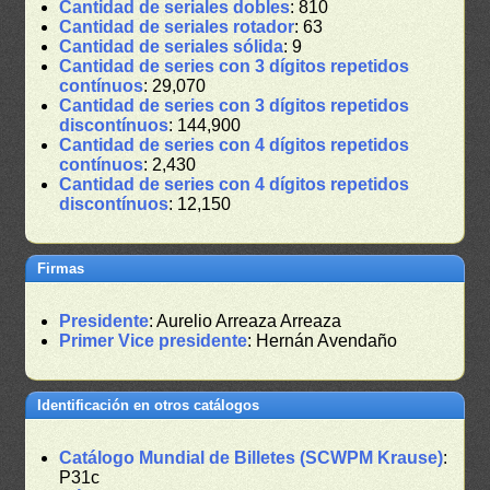
Cantidad de seriales dobles
: 810
Cantidad de seriales rotador
: 63
Cantidad de seriales sólida
: 9
Cantidad de series con 3 dígitos repetidos
contínuos
: 29,070
Cantidad de series con 3 dígitos repetidos
discontínuos
: 144,900
Cantidad de series con 4 dígitos repetidos
contínuos
: 2,430
Cantidad de series con 4 dígitos repetidos
discontínuos
: 12,150
Firmas
Presidente
: Aurelio Arreaza Arreaza
Primer Vice presidente
: Hernán Avendaño
Identificación en otros catálogos
Catálogo Mundial de Billetes (SCWPM Krause)
:
P31c