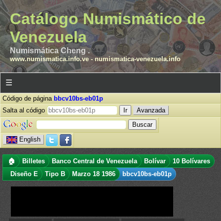
Catálogo Numismático de
Venezuela
Numismática Cheng .
www.numismatica.info.ve
-
numismatica-venezuela.info
☰
Código de página
bbcv10bs-eb01p
Salta al código
Avanzada
English
🏠
Billetes
Banco Central de Venezuela
Bolívar
10 Bolívares
Diseño E
Tipo B
Marzo 18 1986
bbcv10bs-eb01p