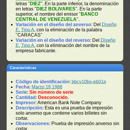
letras "
DIEZ
". En la parte inferior, la denominación
en letras "
DIEZ BOLIVARES
". En la parte
superior, el nombre del emisor "
BANCO
CENTRAL DE VENEZUELA
".
Variación en el diseño del anverso
: Del
Diseño
E
,
Tipo A
, con la eliminación de la palabra
"CARACAS"
Variación en el diseño del reverso
: Del
Diseño
E
,
Tipo A
, con la eliminación del nombre de la
empresa fabricante.
Características
Código de identificación
:
bbcv10bs-eb01p
Fecha
:
Marzo 18 1986
Serie
:
Sin número de serie
Cantidad
:
Desconocido
.
Impresor
: American Bank Note Company
Descripción
: Esta es una prueba de impresión
solo anverso que contiene varios billetes sin
cortar.
Observaciones
: Prueba de impresión anverso sin
cortar