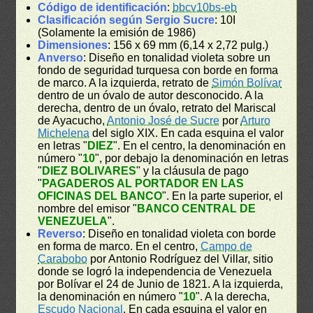
Código de identificación
:
bbcv10bs-eb
Clasificación según Sergio Sucre
: 10I
(Solamente la emisión de 1986)
Dimensiones
: 156 x 69 mm (6,14 x 2,72 pulg.)
Anverso
: Diseño en tonalidad violeta sobre un
fondo de seguridad turquesa con borde en forma
de marco. A la izquierda, retrato de
Simón Bolívar
dentro de un óvalo de autor desconocido. A la
derecha, dentro de un óvalo, retrato del Mariscal
de Ayacucho,
Antonio José de Sucre
por
Arturo
Michelena
del siglo XIX. En cada esquina el valor
en letras "
DIEZ
". En el centro, la denominación en
número "
10
", por debajo la denominación en letras
"
DIEZ BOLIVARES
" y la cláusula de pago
"
PAGADEROS AL PORTADOR EN LAS
OFICINAS DEL BANCO
". En la parte superior, el
nombre del emisor "
BANCO CENTRAL DE
VENEZUELA
".
Reverso
: Diseño en tonalidad violeta con borde
en forma de marco. En el centro,
Campo de
Carabobo
por Antonio Rodríguez del Villar, sitio
donde se logró la independencia de Venezuela
por Bolívar el 24 de Junio de 1821. A la izquierda,
la denominación en número "
10
". A la derecha,
Escudo Nacional
. En cada esquina el valor en