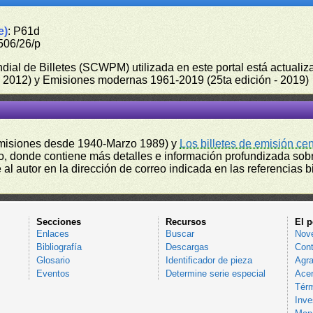
e)
: P61d
506/26/p
undial de Billetes (SCWPM) utilizada en este portal está actual
 - 2012) y Emisiones modernas 1961-2019 (25ta edición - 2019)
misiones desde 1940-Marzo 1989) y
Los billetes de emisión ce
, donde contiene más detalles e información profundizada sobr
l autor en la dirección de correo indicada en las referencias bi
Secciones
Recursos
El p
Enlaces
Buscar
Nov
Bibliografía
Descargas
Cont
Glosario
Identificador de pieza
Agra
Eventos
Determine serie especial
Acer
Térm
Inve