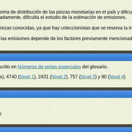
orma de distribución de las piezas monetarias en el país y difi
damente, dificulta el estudio de la estimación de emisiones.
piezas conocidas, ya que hay coleccionistas que se reserva la i
e las emisiones depende de los factores previamente mencionado
scrito en
Números de series especiales
del glosario.
s), 4740 (
Nivel 1
), 2431 (
Nivel 2
), 757 (
Nivel 3
) y 90 (
Nivel 4
)
o