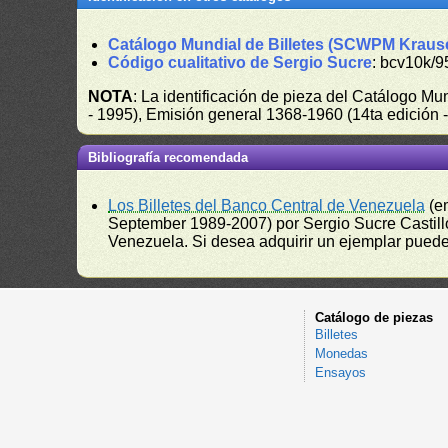
Catálogo Mundial de Billetes (SCWPM Kraus
Código cualitativo de Sergio Sucre
: bcv10k/9
NOTA
: La identificación de pieza del Catálogo M
- 1995), Emisión general 1368-1960 (14ta edición
Bibliografía recomendada
Los Billetes del Banco Central de Venezuela
(e
September 1989-2007) por Sergio Sucre Castillo
Venezuela. Si desea adquirir un ejemplar puede a
Catálogo de piezas
Billetes
Monedas
Ensayos