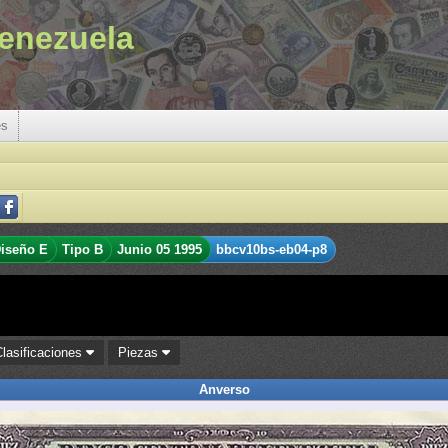
enezuela
es
iseño E
Tipo B
Junio 05 1995
bbcv10bs-eb04-p8
Clasificaciones
Piezas
Anverso