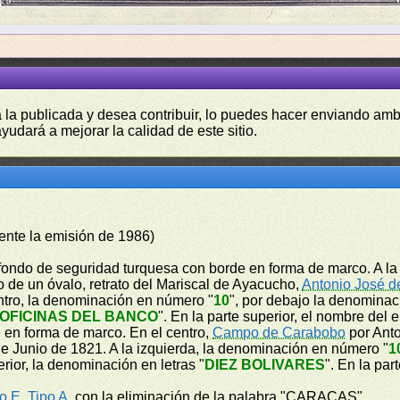
a la publicada y desea contribuir, lo puedes hacer enviando amb
yudará a mejorar la calidad de este sitio.
ente la emisión de 1986)
 fondo de seguridad turquesa con borde en forma de marco. A la 
o de un óvalo, retrato del Mariscal de Ayacucho,
Antonio José d
entro, la denominación en número "
10
", por debajo la denominaci
OFICINAS DEL BANCO
". En la parte superior, el nombre del 
e en forma de marco. En el centro,
Campo de Carabobo
por Anto
e Junio de 1821. A la izquierda, la denominación en número "
1
ferior, la denominación en letras "
DIEZ BOLIVARES
". En la par
o E
,
Tipo A
, con la eliminación de la palabra "CARACAS"