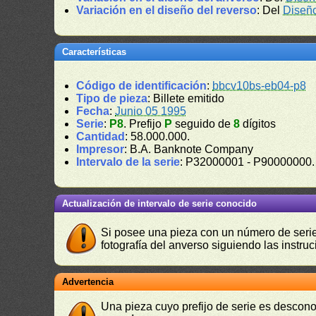
Variación en el diseño del reverso
: Del
Diseñ
Características
Código de identificación
:
bbcv10bs-eb04-p8
Tipo de pieza
: Billete emitido
Fecha
:
Junio 05 1995
Serie
:
P8
. Prefijo
P
seguido de
8
dígitos
Cantidad
: 58.000.000.
Impresor
: B.A. Banknote Company
Intervalo de la serie
: P32000001 - P90000000
Actualización de intervalo de serie conocido
Si posee una pieza con un número de serie 
fotografía del anverso siguiendo las instru
Advertencia
Una pieza cuyo prefijo de serie es descono