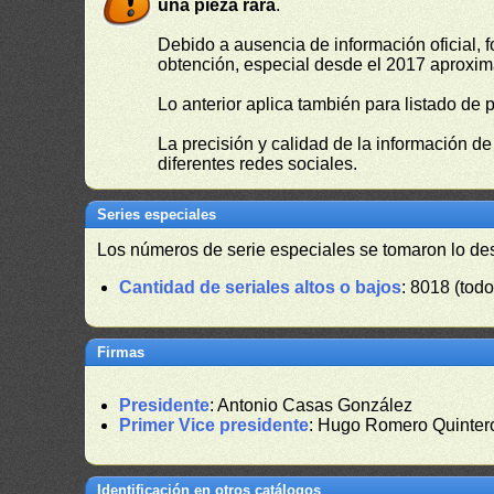
una pieza rara
.
Debido a ausencia de información oficial, f
obtención, especial desde el 2017 aproxima
Lo anterior aplica también para listado de 
La precisión y calidad de la información d
diferentes redes sociales.
Series especiales
Los números de serie especiales se tomaron lo de
Cantidad de seriales altos o bajos
: 8018 (todo
Firmas
Presidente
: Antonio Casas González
Primer Vice presidente
: Hugo Romero Quinter
Identificación en otros catálogos