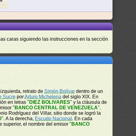
as caras siguiendo las instrucciones en la sección
izquierda, retrato de
Simón Bolívar
dentro de un
e Sucre
por
Arturo Michelena
del siglo XIX. En
ón en letras "
DIEZ BOLIVARES
" y la cláusula de
emisor "
BANCO CENTRAL DE VENEZUELA
".
nio Rodríguez del Villar, sitio donde se logró la
0
". A la derecha,
Escudo Nacional
. En cada
te superior, el nombre del emisor "
BANCO