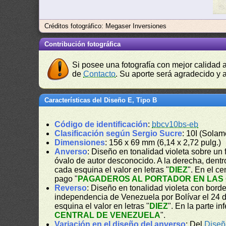
Créditos fotográfico: Megaser Inversiones
Contribución fotográfica
Si posee una fotografía con mejor calidad 
de
Contacto
. Su aporte será agradecido y a
Características del Diseño E, Tipo B
Código de identificación
:
bbcv10bs-eb
Clasificación según Sergio Sucre
: 10I (Solam
Dimensiones
: 156 x 69 mm (6,14 x 2,72 pulg.)
Anverso
: Diseño en tonalidad violeta sobre un
óvalo de autor desconocido. A la derecha, dentr
cada esquina el valor en letras "
DIEZ
". En el c
pago "
PAGADEROS AL PORTADOR EN LAS 
Reverso
: Diseño en tonalidad violeta con bord
independencia de Venezuela por Bolívar el 24 d
esquina el valor en letras "
DIEZ
". En la parte in
CENTRAL DE VENEZUELA
".
Variación en el diseño del anverso
: Del
Diseñ