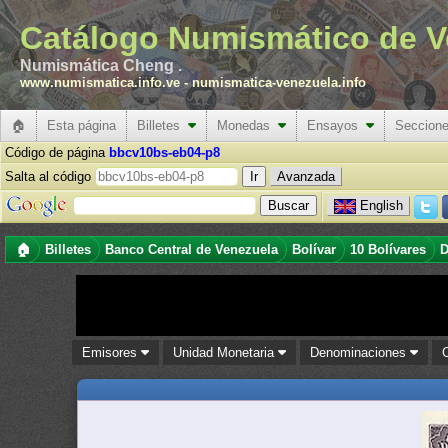
Catálogo Numismático de V
Numismática Cheng .
www.numismatica.info.ve
-
numismatica-venezuela.info
🏠
Esta página
Billetes
Monedas
Ensayos
Seccion
Código de página
bbcv10bs-eb04-p8
Salta al código
Avanzada
English
🏠
Billetes
Banco Central de Venezuela
Bolívar
10 Bolívares
D
Emisores
Unidad Monetaria
Denominaciones