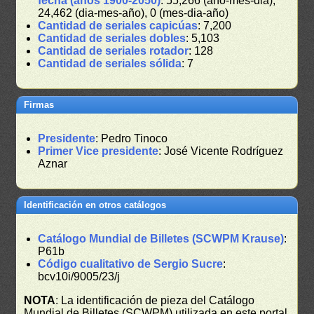
fecha (años 1900-2050)
: 55,266 (año-mes-dia),
24,462 (dia-mes-año), 0 (mes-dia-año)
Cantidad de seriales capicúas
: 7,200
Cantidad de seriales dobles
: 5,103
Cantidad de seriales rotador
: 128
Cantidad de seriales sólida
: 7
Firmas
Presidente
: Pedro Tinoco
Primer Vice presidente
: José Vicente Rodríguez
Aznar
Identificación en otros catálogos
Catálogo Mundial de Billetes (SCWPM Krause)
:
P61b
Código cualitativo de Sergio Sucre
:
bcv10i/9005/23/j
NOTA
: La identificación de pieza del Catálogo
Mundial de Billetes (SCWPM) utilizada en este portal