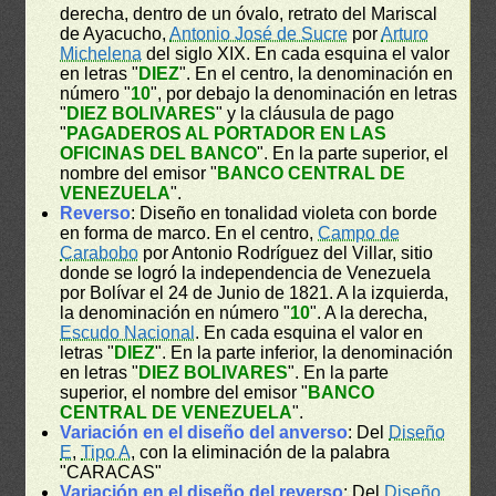
derecha, dentro de un óvalo, retrato del Mariscal
de Ayacucho,
Antonio José de Sucre
por
Arturo
Michelena
del siglo XIX. En cada esquina el valor
en letras "
DIEZ
". En el centro, la denominación en
número "
10
", por debajo la denominación en letras
"
DIEZ BOLIVARES
" y la cláusula de pago
"
PAGADEROS AL PORTADOR EN LAS
OFICINAS DEL BANCO
". En la parte superior, el
nombre del emisor "
BANCO CENTRAL DE
VENEZUELA
".
Reverso
: Diseño en tonalidad violeta con borde
en forma de marco. En el centro,
Campo de
Carabobo
por Antonio Rodríguez del Villar, sitio
donde se logró la independencia de Venezuela
por Bolívar el 24 de Junio de 1821. A la izquierda,
la denominación en número "
10
". A la derecha,
Escudo Nacional
. En cada esquina el valor en
letras "
DIEZ
". En la parte inferior, la denominación
en letras "
DIEZ BOLIVARES
". En la parte
superior, el nombre del emisor "
BANCO
CENTRAL DE VENEZUELA
".
Variación en el diseño del anverso
: Del
Diseño
E
,
Tipo A
, con la eliminación de la palabra
"CARACAS"
Variación en el diseño del reverso
: Del
Diseño