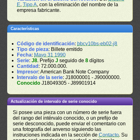
E
,
Tipo A
, con la eliminación del nombre de la
empresa fabricante.
Características
Código de identificación
:
bbcv10bs-eb02-j8
Tipo de pieza
: Billete emitido
Fecha
:
Mayo 31 1990
Serie
:
J8
. Prefijo
J
seguido de
8
dígitos
Cantidad
: 72.000.000.
Impresor
: American Bank Note Company
Intervalo de la serie
: J18000001 - J90000000.
Conocido
J18049305 - J89901914
Actualización de intervalo de serie conocido
Si posee una pieza con un número de serie fuera
del rango del intérvalo conocido, o un prefijo de
serie desconocido, puede enviar el comentario con
una fotografía del anverso siguiendo las
instruciones indicada en la sección de
Contacto
. Su