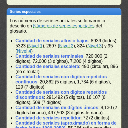
Series especiales
Los números de serie especiales se tomaron lo
descrito en
Números de series especiales
del
glosario.
Cantidad de seriales altos o bajos
: 8939 (todos),
5323 (
Nivel 1
), 2697 (
Nivel 2
), 824 (
Nivel 3
) y 95
(
Nivel 4
)
Cantidad de seriales terminales
: 720,000 (2
dígitos), 72,000 (3 dígitos), 7,200 (4 dígitos)
Cantidad de seriales escalera
: 490 (circular), 896
(no circular)
Cantidad de seriales con digitos repetidos
contínuos
: 20,862 (5 dígitos), 1,734 (6 dígitos),
129 (7 dígitos)
Cantidad de seriales con digitos repetidos
discontínuos
: 291,492 (5 dígitos), 16,107 (6
dígitos), 509 (7 dígitos)
Cantidad de seriales de dígitos únicos
: 8,130 (2
dígitos-binaria), 497,503 (3 dígitos-ternaria)
Cantidad de seriales repetidor
: 72 (2 dígitos)
Cantidad de seriales (aproximado) en forma de