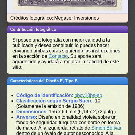
Créditos fotográfico: Megaser Inversiones
Contribución fotográfica
Si posee una fotografía con mejor calidad a la
publicada y desea contribuir, lo puedes hacer
enviando ambas caras siguiendo las instrucciones
en la sección de
Contacto
. Su aporte será
agradecido y ayudará a mejorar la calidad de este
sitio.
Características del Diseño E, Tipo B
Código de identificación
:
bbcv10bs-eb
Clasificación según Sergio Sucre
: 10I
(Solamente la emisión de 1986)
Dimensiones
: 156 x 69 mm (6,14 x 2,72 pulg.)
Anverso
: Diseño en tonalidad violeta sobre un
fondo de seguridad turquesa con borde en forma
de marco. A la izquierda, retrato de
Simón Bolívar
dentro de un óvalo de autor desconocido. A la