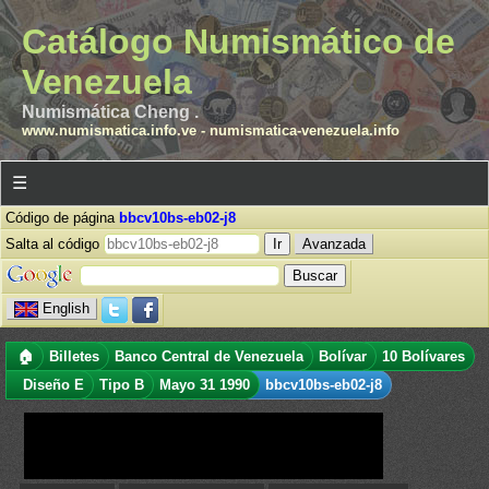
Catálogo Numismático de
Venezuela
Numismática Cheng .
www.numismatica.info.ve
-
numismatica-venezuela.info
☰
Código de página
bbcv10bs-eb02-j8
Salta al código
Avanzada
English
🏠
Billetes
Banco Central de Venezuela
Bolívar
10 Bolívares
Diseño E
Tipo B
Mayo 31 1990
bbcv10bs-eb02-j8