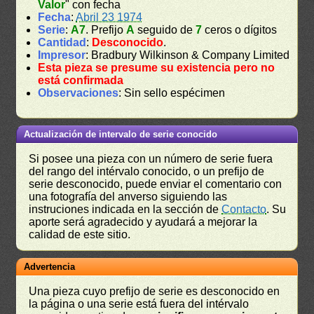
Valor
" con fecha
Fecha
:
Abril 23 1974
Serie
:
A7
. Prefijo
A
seguido de
7
ceros o dígitos
Cantidad
:
Desconocido
.
Impresor
: Bradbury Wilkinson & Company Limited
Esta pieza se presume su existencia pero no
está confirmada
Observaciones
: Sin sello espécimen
Actualización de intervalo de serie conocido
Si posee una pieza con un número de serie fuera
del rango del intérvalo conocido, o un prefijo de
serie desconocido, puede enviar el comentario con
una fotografía del anverso siguiendo las
instruciones indicada en la sección de
Contacto
. Su
aporte será agradecido y ayudará a mejorar la
calidad de este sitio.
Advertencia
Una pieza cuyo prefijo de serie es desconocido en
la página o una serie está fuera del intérvalo