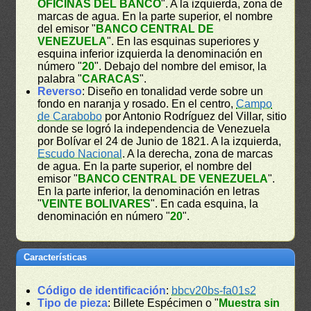
OFICINAS DEL BANCO
". A la izquierda, zona de
marcas de agua. En la parte superior, el nombre
del emisor "
BANCO CENTRAL DE
VENEZUELA
". En las esquinas superiores y
esquina inferior izquierda la denominación en
número "
20
". Debajo del nombre del emisor, la
palabra "
CARACAS
".
Reverso
: Diseño en tonalidad verde sobre un
fondo en naranja y rosado. En el centro,
Campo
de Carabobo
por Antonio Rodríguez del Villar, sitio
donde se logró la independencia de Venezuela
por Bolívar el 24 de Junio de 1821. A la izquierda,
Escudo Nacional
. A la derecha, zona de marcas
de agua. En la parte superior, el nombre del
emisor "
BANCO CENTRAL DE VENEZUELA
".
En la parte inferior, la denominación en letras
"
VEINTE BOLIVARES
". En cada esquina, la
denominación en número "
20
".
Características
Código de identificación
:
bbcv20bs-fa01s2
Tipo de pieza
: Billete Espécimen o "
Muestra sin