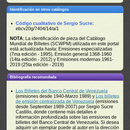
Identificación en otros catálogos
Código cualitativo de Sergio Sucre
:
ebcv20g/7404/14/a/1
NOTA
: La identificación de pieza del Catálogo
Mundial de Billetes (SCWPM) utilizada en este portal
está actualizada hasta: Emisiones especializadas
(7ma edición - 1995), Emisión general 1368-1960
(14ta edición - 2012) y Emisiones modernas 1961-
2019 (25ta edición - 2019)
Bibliografía recomendada
Los Billetes del Banco Central de Venezuela
(emisiones desde 1940-Marzo 1989) y
Los billetes
de emisión centralizada de Venezuela
(emisiones
desde September 1989-2007) por Sergio Sucre
Castillo, donde contiene más detalles e
información profundizada sobre las emisiones de
billetes del Banco Central de Venezuela. Si desea
adquirir un ejemplar puede al autor en la dirección