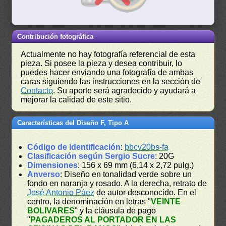
Contribución fotográfica
Actualmente no hay fotografía referencial de esta
pieza. Si posee la pieza y desea contribuir, lo
puedes hacer enviando una fotografía de ambas
caras siguiendo las instrucciones en la sección de
Contacto
. Su aporte será agradecido y ayudará a
mejorar la calidad de este sitio.
Características del Diseño F, Tipo A
Código de identificación
:
bbcv20bs-fa
Clasificación según Sergio Sucre
: 20G
Dimensiones
: 156 x 69 mm (6,14 x 2,72 pulg.)
Anverso
: Diseño en tonalidad verde sobre un
fondo en naranja y rosado. A la derecha, retrato de
José Antonio Páez
de autor desconocido. En el
centro, la denominación en letras "
VEINTE
BOLIVARES
" y la cláusula de pago
"
PAGADEROS AL PORTADOR EN LAS