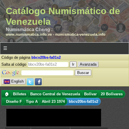
Catálogo Numismático de
Venezuela
Numismática Cheng .
www.numismatica.info.ve
-
numismatica-venezuela.info
☰
Código de página
bbcv20bs-fa01s2
Salta al código
Avanzada
English
🏠
Billetes
Banco Central de Venezuela
Bolívar
20 Bolívares
Diseño F
Tipo A
Abril 23 1974
bbcv20bs-fa01s2