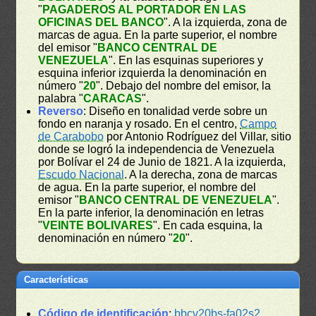
"
PAGADEROS AL PORTADOR EN LAS
OFICINAS DEL BANCO
". A la izquierda, zona de
marcas de agua. En la parte superior, el nombre
del emisor "
BANCO CENTRAL DE
VENEZUELA
". En las esquinas superiores y
esquina inferior izquierda la denominación en
número "
20
". Debajo del nombre del emisor, la
palabra "
CARACAS
".
Reverso
: Diseño en tonalidad verde sobre un
fondo en naranja y rosado. En el centro,
Campo
de Carabobo
por Antonio Rodríguez del Villar, sitio
donde se logró la independencia de Venezuela
por Bolívar el 24 de Junio de 1821. A la izquierda,
Escudo Nacional
. A la derecha, zona de marcas
de agua. En la parte superior, el nombre del
emisor "
BANCO CENTRAL DE VENEZUELA
".
En la parte inferior, la denominación en letras
"
VEINTE BOLIVARES
". En cada esquina, la
denominación en número "
20
".
Características
Código de identificación
:
bbcv20bs-fa02s2