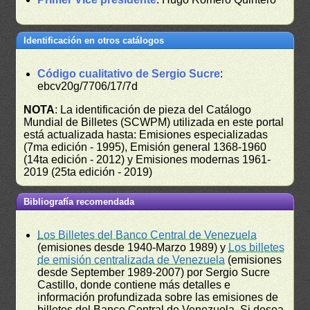
Identificación en otros catálogos
Código cualitativo de Sergio Sucre
:
ebcv20g/7706/17/7d
NOTA
: La identificación de pieza del Catálogo
Mundial de Billetes (SCWPM) utilizada en este portal
está actualizada hasta: Emisiones especializadas
(7ma edición - 1995), Emisión general 1368-1960
(14ta edición - 2012) y Emisiones modernas 1961-
2019 (25ta edición - 2019)
Bibliografía recomendada
Los Billetes del Banco Central de Venezuela
(emisiones desde 1940-Marzo 1989) y
Los billetes
de emisión centralizada de Venezuela
(emisiones
desde September 1989-2007) por Sergio Sucre
Castillo, donde contiene más detalles e
información profundizada sobre las emisiones de
billetes del Banco Central de Venezuela. Si desea