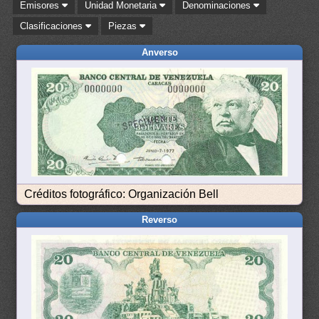
Emisores
Unidad Monetaria
Denominaciones
Clasificaciones
Piezas
Anverso
Créditos fotográfico: Organización Bell
Reverso