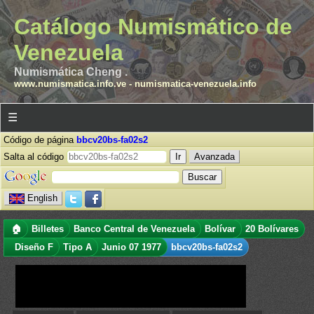
Catálogo Numismático de
Venezuela
Numismática Cheng .
www.numismatica.info.ve
-
numismatica-venezuela.info
☰
Código de página
bbcv20bs-fa02s2
Salta al código
Avanzada
English
🏠
Billetes
Banco Central de Venezuela
Bolívar
20 Bolívares
Diseño F
Tipo A
Junio 07 1977
bbcv20bs-fa02s2