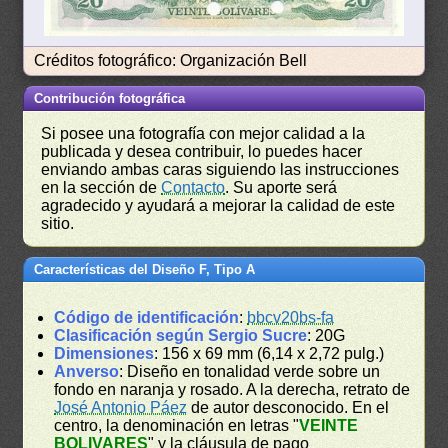
Créditos fotográfico: Organización Bell
Contribución fotográfica
Si posee una fotografía con mejor calidad a la
publicada y desea contribuir, lo puedes hacer
enviando ambas caras siguiendo las instrucciones
en la sección de
Contacto
. Su aporte será
agradecido y ayudará a mejorar la calidad de este
sitio.
Características del Diseño F, Tipo A
Código de identificación
:
bbcv20bs-fa
Clasificación según Sergio Sucre
: 20G
Dimensiones
: 156 x 69 mm (6,14 x 2,72 pulg.)
Anverso
: Diseño en tonalidad verde sobre un
fondo en naranja y rosado. A la derecha, retrato de
José Antonio Páez
de autor desconocido. En el
centro, la denominación en letras "
VEINTE
BOLIVARES
" y la cláusula de pago