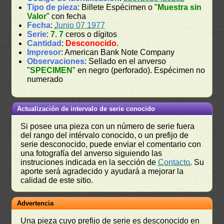
Tipo de pieza
: Billete Espécimen o "
Muestra sin
Valor
" con fecha
Fecha
:
Junio 07 1977
Serie
:
7
.
7
ceros o dígitos
Cantidad
:
Desconocido
.
Impresor
: American Bank Note Company
Observaciones
: Sellado en el anverso
"
SPECIMEN
" en negro (perforado). Espécimen no
numerado
Actualización de intervalo de serie conocido
Si posee una pieza con un número de serie fuera
del rango del intérvalo conocido, o un prefijo de
serie desconocido, puede enviar el comentario con
una fotografía del anverso siguiendo las
instruciones indicada en la sección de
Contacto
. Su
aporte será agradecido y ayudará a mejorar la
calidad de este sitio.
Advertencia
Una pieza cuyo prefijo de serie es desconocido en