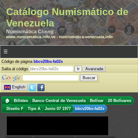
Catálogo Numismático de
Venezuela
Numismática Cheng .
www.numismatica.info.ve
-
numismatica-venezuela.info
☰
Código de página
bbcv20bs-fa02s
Salta al código
Avanzada
English
🏠
Billetes
Banco Central de Venezuela
Bolívar
20 Bolívares
Diseño F
Tipo A
Junio 07 1977
bbcv20bs-fa02s