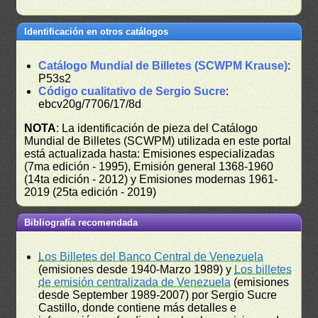
Identificación en otros catálogos
Catálogo Mundial de Billetes (SCWPM Krause)
:
P53s2
Código cualitativo de Sergio Sucre
:
ebcv20g/7706/17/8d
NOTA
: La identificación de pieza del Catálogo
Mundial de Billetes (SCWPM) utilizada en este portal
está actualizada hasta: Emisiones especializadas
(7ma edición - 1995), Emisión general 1368-1960
(14ta edición - 2012) y Emisiones modernas 1961-
2019 (25ta edición - 2019)
Bibliografía recomendada
Los Billetes del Banco Central de Venezuela
(emisiones desde 1940-Marzo 1989) y
Los billetes
de emisión centralizada de Venezuela
(emisiones
desde September 1989-2007) por Sergio Sucre
Castillo, donde contiene más detalles e