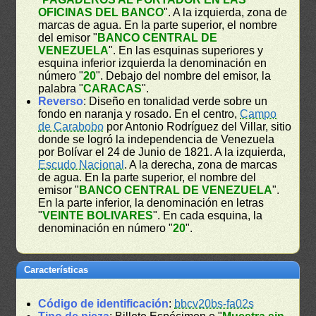
OFICINAS DEL BANCO
". A la izquierda, zona de
marcas de agua. En la parte superior, el nombre
del emisor "
BANCO CENTRAL DE
VENEZUELA
". En las esquinas superiores y
esquina inferior izquierda la denominación en
número "
20
". Debajo del nombre del emisor, la
palabra "
CARACAS
".
Reverso
: Diseño en tonalidad verde sobre un
fondo en naranja y rosado. En el centro,
Campo
de Carabobo
por Antonio Rodríguez del Villar, sitio
donde se logró la independencia de Venezuela
por Bolívar el 24 de Junio de 1821. A la izquierda,
Escudo Nacional
. A la derecha, zona de marcas
de agua. En la parte superior, el nombre del
emisor "
BANCO CENTRAL DE VENEZUELA
".
En la parte inferior, la denominación en letras
"
VEINTE BOLIVARES
". En cada esquina, la
denominación en número "
20
".
Características
Código de identificación
:
bbcv20bs-fa02s