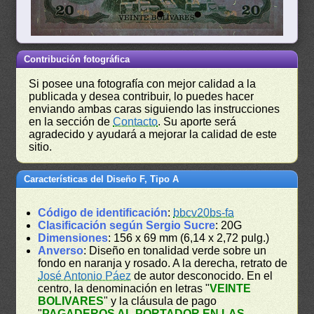
Contribución fotográfica
Si posee una fotografía con mejor calidad a la
publicada y desea contribuir, lo puedes hacer
enviando ambas caras siguiendo las instrucciones
en la sección de
Contacto
. Su aporte será
agradecido y ayudará a mejorar la calidad de este
sitio.
Características del Diseño F, Tipo A
Código de identificación
:
bbcv20bs-fa
Clasificación según Sergio Sucre
: 20G
Dimensiones
: 156 x 69 mm (6,14 x 2,72 pulg.)
Anverso
: Diseño en tonalidad verde sobre un
fondo en naranja y rosado. A la derecha, retrato de
José Antonio Páez
de autor desconocido. En el
centro, la denominación en letras "
VEINTE
BOLIVARES
" y la cláusula de pago
"
PAGADEROS AL PORTADOR EN LAS