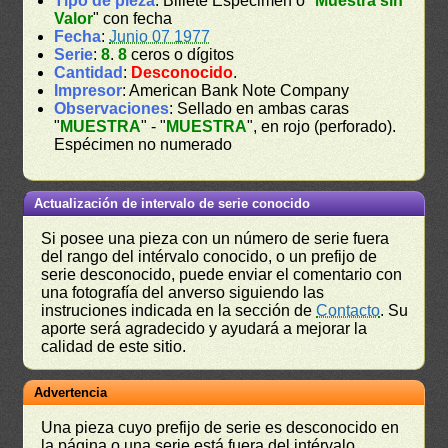
Tipo de pieza
: Billete Espécimen o "
Muestra sin
Valor
" con fecha
Fecha
:
Junio 07 1977
Serie
:
8
.
8
ceros o dígitos
Cantidad
:
Desconocido
.
Impresor
: American Bank Note Company
Observaciones
: Sellado en ambas caras
"
MUESTRA
" - "
MUESTRA
", en rojo (perforado).
Espécimen no numerado
Actualización de intervalo de serie conocido
Si posee una pieza con un número de serie fuera
del rango del intérvalo conocido, o un prefijo de
serie desconocido, puede enviar el comentario con
una fotografía del anverso siguiendo las
instruciones indicada en la sección de
Contacto
. Su
aporte será agradecido y ayudará a mejorar la
calidad de este sitio.
Advertencia
Una pieza cuyo prefijo de serie es desconocido en
la página o una serie está fuera del intérvalo