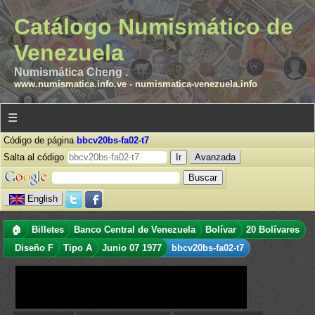
Catálogo Numismático de
Venezuela
Numismática Cheng .
www.numismatica.info.ve
-
numismatica-venezuela.info
☰
Código de página
bbcv20bs-fa02-t7
Salta al código
Avanzada
English
🏠
Billetes
Banco Central de Venezuela
Bolívar
20 Bolívares
Diseño F
Tipo A
Junio 07 1977
bbcv20bs-fa02-t7