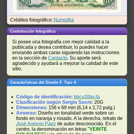
Créditos fotográfico:
Numisfila
Contribución fotográfica
Si posee una fotografía con mejor calidad a la
publicada y desea contribuir, lo puedes hacer
enviando ambas caras siguiendo las instrucciones
en la sección de
Contacto
. Su aporte será
agradecido y ayudará a mejorar la calidad de este
sitio.
Características del Diseño F, Tipo A
Código de identificación
:
bbcv20bs-fa
Clasificación según Sergio Sucre
: 20G
Dimensiones
: 156 x 69 mm (6,14 x 2,72 pulg.)
Anverso
: Diseño en tonalidad verde sobre un
fondo en naranja y rosado. A la derecha, retrato de
José Antonio Páez
de autor desconocido. En el
centro, la denominación en letras "
VEINTE