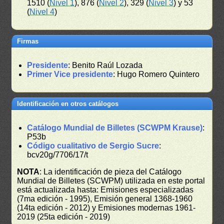
1510 (
Nivel 1
), 876 (
Nivel 2
), 329 (
Nivel 3
) y 53
(
Nivel 4
)
Firmas
Presidente
: Benito Raúl Lozada
Primer Vice presidente
: Hugo Romero Quintero
Identificación en otros catálogos
Catálogo Mundial de Billetes (SCWPM Krause)
:
P53b
Código cualitativo de Sergio Sucre
:
bcv20g/7706/17/t
NOTA
: La identificación de pieza del Catálogo
Mundial de Billetes (SCWPM) utilizada en este portal
está actualizada hasta: Emisiones especializadas
(7ma edición - 1995), Emisión general 1368-1960
(14ta edición - 2012) y Emisiones modernas 1961-
2019 (25ta edición - 2019)