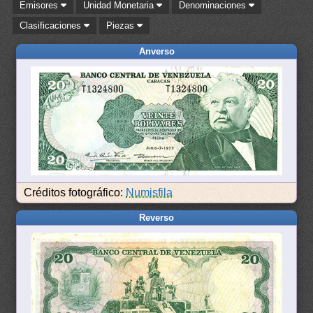
Emisores
Unidad Monetaria
Denominaciones
Clasificaciones
Piezas
Anverso
Créditos fotográfico:
Numisfila
Reverso