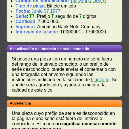
Código de identificación
:
bbcv20bs-fa02-t7
Tipo de pieza
: Billete emitido
Fecha
:
Junio 07 1977
Serie
:
T7
. Prefijo
T
seguido de
7
dígitos
Cantidad
: 7.000.000.
Impresor
: American Bank Note Company
Intervalo de la serie
: T0000001 - T7000000.
Actualización de intervalo de serie conocido
Si posee una pieza con un número de serie fuera
del rango del intérvalo conocido, o un prefijo de
serie desconocido, puede enviar el comentario con
una fotografía del anverso siguiendo las
instruciones indicada en la sección de
Contacto
. Su
aporte será agradecido y ayudará a mejorar la
calidad de este sitio.
Advertencia
Una pieza cuyo prefijo de serie es desconocido en
la página o una serie está fuera del intérvalo
conocido o estimado
no significa necesariamente
que sea una pieza rara
.