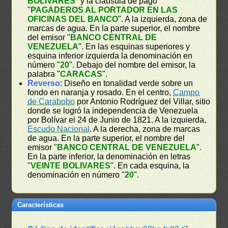
BOLIVARES
" y la cláusula de pago
"
PAGADEROS AL PORTADOR EN LAS
OFICINAS DEL BANCO
". A la izquierda, zona de
marcas de agua. En la parte superior, el nombre
del emisor "
BANCO CENTRAL DE
VENEZUELA
". En las esquinas superiores y
esquina inferior izquierda la denominación en
número "
20
". Debajo del nombre del emisor, la
palabra "
CARACAS
".
Reverso
: Diseño en tonalidad verde sobre un
fondo en naranja y rosado. En el centro,
Campo
de Carabobo
por Antonio Rodríguez del Villar, sitio
donde se logró la independencia de Venezuela
por Bolívar el 24 de Junio de 1821. A la izquierda,
Escudo Nacional
. A la derecha, zona de marcas
de agua. En la parte superior, el nombre del
emisor "
BANCO CENTRAL DE VENEZUELA
".
En la parte inferior, la denominación en letras
"
VEINTE BOLIVARES
". En cada esquina, la
denominación en número "
20
".
Características