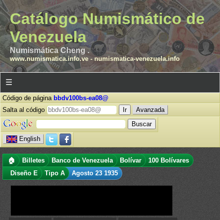
Catálogo Numismático de
Venezuela
Numismática Cheng .
www.numismatica.info.ve
-
numismatica-venezuela.info
☰
Código de página
bbdv100bs-ea08@
Salta al código
Avanzada
English
🏠
Billetes
Banco de Venezuela
Bolívar
100 Bolívares
Diseño E
Tipo A
Agosto 23 1935