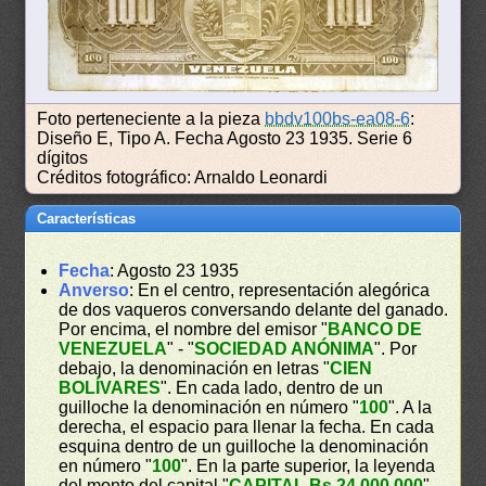
Foto perteneciente a la pieza
bbdv100bs-ea08-6
:
Diseño E, Tipo A. Fecha Agosto 23 1935. Serie 6
dígitos
Créditos fotográfico: Arnaldo Leonardi
Características
Fecha
: Agosto 23 1935
Anverso
: En el centro, representación alegórica
de dos vaqueros conversando delante del ganado.
Por encima, el nombre del emisor "
BANCO DE
VENEZUELA
" - "
SOCIEDAD ANÓNIMA
". Por
debajo, la denominación en letras "
CIEN
BOLÍVARES
". En cada lado, dentro de un
guilloche la denominación en número "
100
". A la
derecha, el espacio para llenar la fecha. En cada
esquina dentro de un guilloche la denominación
en número "
100
". En la parte superior, la leyenda
del monto del capital "
CAPITAL Bs 24.000.000
".