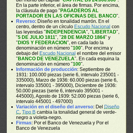
En la parte inferior, el área de firmas. Por encima,
la cláusula de pago "
PAGADEROS AL
PORTADOR EN LAS OFICINAS DEL BANCO
".
Reverso
: Diseño en tonalidad marrón. En el
centro, dentro de un círculo
Escudo Nacional
con
las leyendas "
INDEPENDENCIA
", "
LIBERTAD
",
"
5 DE JULIO 1811
", "
28 DE MARZO 1864
" y
"
DIOS Y FEDERACION
", en cada lado la
denominación en número "
100
". Por encima y
debajo del
Escudo Nacional
el nombre del emisor
"
BANCO DE VENEZUELA
". En cada esquina la
denominación en número "
100
".
Información de producción
: Septiembre de
1931: 100.000 piezas (serie 6, intervalo 235001 -
335000), Marzo de 1936: 60.000 piezas (serie 6,
intervalo 335001 - 395000), Diciembre de 1936:
50.000 piezas (serie 6, intervalo 395001 -
445000), Agosto de 1939: 52.000 piezas (serie 6,
intervalo 445001 - 497000)
Variación en el diseño del anverso
: Del
Diseño
C
,
Tipo B
cambia la tonalidad general de verde-
negro a violeta-negro.
Firmas
: Por el Banco de Venezuela y Por el
Banco de Venezuela