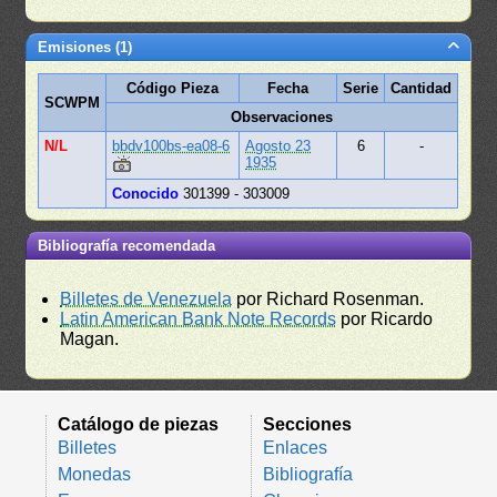
Emisiones (1)
Código Pieza
Fecha
Serie
Cantidad
SCWPM
Observaciones
N/L
bbdv100bs-ea08-6
Agosto 23
6
-
1935
Conocido
301399 - 303009
Bibliografía recomendada
Billetes de Venezuela
por Richard Rosenman.
Latin American Bank Note Records
por Ricardo
Magan.
Catálogo de piezas
Secciones
Billetes
Enlaces
Monedas
Bibliografía