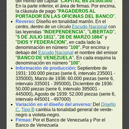
del monto del capital "
CAPITAL Bs 24.000.000
".
En la parte inferior, el área de firmas. Por encima,
la cláusula de pago "
PAGADEROS AL
PORTADOR EN LAS OFICINAS DEL BANCO
".
Reverso
: Diseño en tonalidad marrón. En el
centro, dentro de un círculo
Escudo Nacional
con
las leyendas "
INDEPENDENCIA
", "
LIBERTAD
",
"
5 DE JULIO 1811
", "
28 DE MARZO 1864
" y
"
DIOS Y FEDERACION
", en cada lado la
denominación en número "
100
". Por encima y
debajo del
Escudo Nacional
el nombre del emisor
"
BANCO DE VENEZUELA
". En cada esquina la
denominación en número "
100
".
Información de producción
: Septiembre de
1931: 100.000 piezas (serie 6, intervalo 235001 -
335000), Marzo de 1936: 60.000 piezas (serie 6,
intervalo 335001 - 395000), Diciembre de 1936:
50.000 piezas (serie 6, intervalo 395001 -
445000), Agosto de 1939: 52.000 piezas (serie 6,
intervalo 445001 - 497000)
Variación en el diseño del anverso
: Del
Diseño
C
,
Tipo B
cambia la tonalidad general de verde-
negro a violeta-negro.
Firmas
: Por el Banco de Venezuela y Por el
Banco de Venezuela