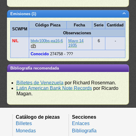
Emisiones (1)
Código Pieza
Fecha
Serie
Cantidad
SCWPM
Observaciones
N/L
bbdv100bs-ea16-6
Mayo 14
6
-
1935
Conocido
274758 - ???
Bibliografía recomendada
Billetes de Venezuela
por Richard Rosenman.
Latin American Bank Note Records
por Ricardo
Magan.
Catálogo de piezas
Secciones
Billetes
Enlaces
Monedas
Bibliografía