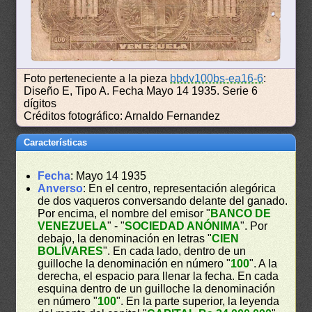
Foto perteneciente a la pieza
bbdv100bs-ea16-6
:
Diseño E, Tipo A. Fecha Mayo 14 1935. Serie 6
dígitos
Créditos fotográfico: Arnaldo Fernandez
Características
Fecha
: Mayo 14 1935
Anverso
: En el centro, representación alegórica
de dos vaqueros conversando delante del ganado.
Por encima, el nombre del emisor "
BANCO DE
VENEZUELA
" - "
SOCIEDAD ANÓNIMA
". Por
debajo, la denominación en letras "
CIEN
BOLÍVARES
". En cada lado, dentro de un
guilloche la denominación en número "
100
". A la
derecha, el espacio para llenar la fecha. En cada
esquina dentro de un guilloche la denominación
en número "
100
". En la parte superior, la leyenda