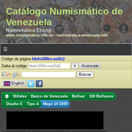
Catálogo Numismático de
Venezuela
Numismática Cheng .
www.numismatica.info.ve
-
numismatica-venezuela.info
☰
Código de página
bbdv100bs-ea16@
Salta al código
Avanzada
English
🏠
Billetes
Banco de Venezuela
Bolívar
100 Bolívares
Diseño E
Tipo A
Mayo 14 1935