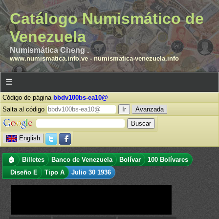
Catálogo Numismático de
Venezuela
Numismática Cheng .
www.numismatica.info.ve
-
numismatica-venezuela.info
☰
Código de página
bbdv100bs-ea10@
Salta al código
Avanzada
English
🏠
Billetes
Banco de Venezuela
Bolívar
100 Bolívares
Diseño E
Tipo A
Julio 30 1936