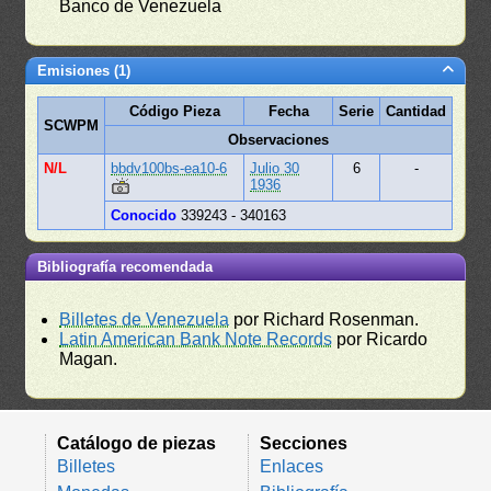
Banco de Venezuela
Emisiones (1)
Código Pieza
Fecha
Serie
Cantidad
SCWPM
Observaciones
N/L
bbdv100bs-ea10-6
Julio 30
6
-
1936
Conocido
339243 - 340163
Bibliografía recomendada
Billetes de Venezuela
por Richard Rosenman.
Latin American Bank Note Records
por Ricardo
Magan.
Catálogo de piezas
Secciones
Billetes
Enlaces