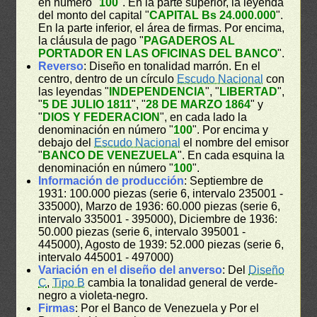
en número "
100
". En la parte superior, la leyenda
del monto del capital "
CAPITAL Bs 24.000.000
".
En la parte inferior, el área de firmas. Por encima,
la cláusula de pago "
PAGADEROS AL
PORTADOR EN LAS OFICINAS DEL BANCO
".
Reverso
: Diseño en tonalidad marrón. En el
centro, dentro de un círculo
Escudo Nacional
con
las leyendas "
INDEPENDENCIA
", "
LIBERTAD
",
"
5 DE JULIO 1811
", "
28 DE MARZO 1864
" y
"
DIOS Y FEDERACION
", en cada lado la
denominación en número "
100
". Por encima y
debajo del
Escudo Nacional
el nombre del emisor
"
BANCO DE VENEZUELA
". En cada esquina la
denominación en número "
100
".
Información de producción
: Septiembre de
1931: 100.000 piezas (serie 6, intervalo 235001 -
335000), Marzo de 1936: 60.000 piezas (serie 6,
intervalo 335001 - 395000), Diciembre de 1936:
50.000 piezas (serie 6, intervalo 395001 -
445000), Agosto de 1939: 52.000 piezas (serie 6,
intervalo 445001 - 497000)
Variación en el diseño del anverso
: Del
Diseño
C
,
Tipo B
cambia la tonalidad general de verde-
negro a violeta-negro.
Firmas
: Por el Banco de Venezuela y Por el