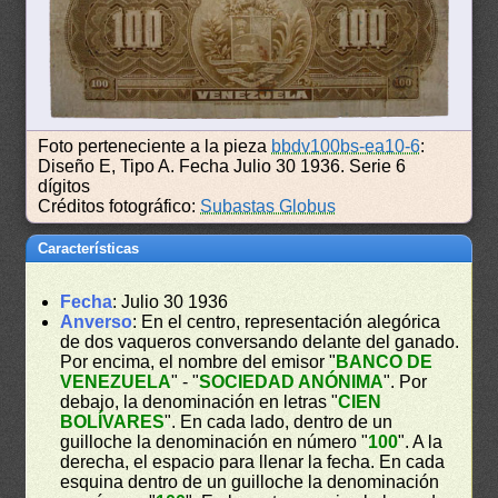
Foto perteneciente a la pieza
bbdv100bs-ea10-6
:
Diseño E, Tipo A. Fecha Julio 30 1936. Serie 6
dígitos
Créditos fotográfico:
Subastas Globus
Características
Fecha
: Julio 30 1936
Anverso
: En el centro, representación alegórica
de dos vaqueros conversando delante del ganado.
Por encima, el nombre del emisor "
BANCO DE
VENEZUELA
" - "
SOCIEDAD ANÓNIMA
". Por
debajo, la denominación en letras "
CIEN
BOLÍVARES
". En cada lado, dentro de un
guilloche la denominación en número "
100
". A la
derecha, el espacio para llenar la fecha. En cada
esquina dentro de un guilloche la denominación