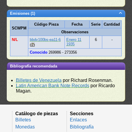
Emisiones (1)
Código Pieza
Fecha
Serie
Cantidad
SCWPM
Observaciones
N/L
bbdv100bs-ea11-6
Enero 11
6
-
1935
Conocido
269986 - 273356
Bibliografía recomendada
Billetes de Venezuela
por Richard Rosenman.
Latin American Bank Note Records
por Ricardo
Magan.
Catálogo de piezas
Secciones
Billetes
Enlaces
Monedas
Bibliografía