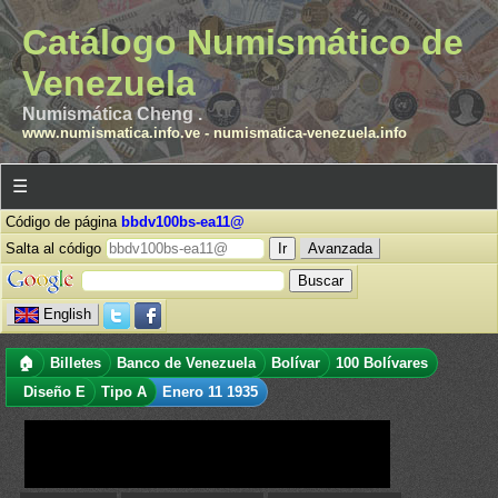
Catálogo Numismático de
Venezuela
Numismática Cheng .
www.numismatica.info.ve
-
numismatica-venezuela.info
☰
Código de página
bbdv100bs-ea11@
Salta al código
Avanzada
English
🏠
Billetes
Banco de Venezuela
Bolívar
100 Bolívares
Diseño E
Tipo A
Enero 11 1935