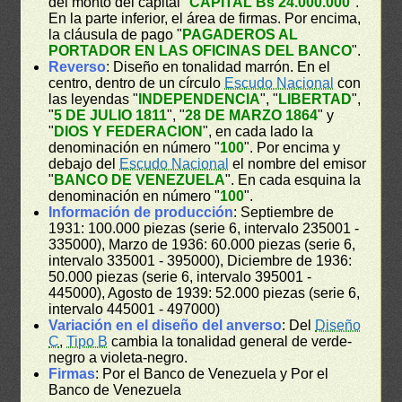
del monto del capital "
CAPITAL Bs 24.000.000
".
En la parte inferior, el área de firmas. Por encima,
la cláusula de pago "
PAGADEROS AL
PORTADOR EN LAS OFICINAS DEL BANCO
".
Reverso
: Diseño en tonalidad marrón. En el
centro, dentro de un círculo
Escudo Nacional
con
las leyendas "
INDEPENDENCIA
", "
LIBERTAD
",
"
5 DE JULIO 1811
", "
28 DE MARZO 1864
" y
"
DIOS Y FEDERACION
", en cada lado la
denominación en número "
100
". Por encima y
debajo del
Escudo Nacional
el nombre del emisor
"
BANCO DE VENEZUELA
". En cada esquina la
denominación en número "
100
".
Información de producción
: Septiembre de
1931: 100.000 piezas (serie 6, intervalo 235001 -
335000), Marzo de 1936: 60.000 piezas (serie 6,
intervalo 335001 - 395000), Diciembre de 1936:
50.000 piezas (serie 6, intervalo 395001 -
445000), Agosto de 1939: 52.000 piezas (serie 6,
intervalo 445001 - 497000)
Variación en el diseño del anverso
: Del
Diseño
C
,
Tipo B
cambia la tonalidad general de verde-
negro a violeta-negro.
Firmas
: Por el Banco de Venezuela y Por el
Banco de Venezuela