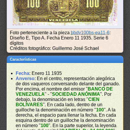
Foto perteneciente a la pieza
bbdv100bs-ea11-6
:
Diseño E, Tipo A. Fecha Enero 11 1935. Serie 6
dígitos
Créditos fotográfico: Guillermo José Schael
Características
Fecha
: Enero 11 1935
Anverso
: En el centro, representación alegórica
de dos vaqueros conversando delante del ganado.
Por encima, el nombre del emisor "
BANCO DE
VENEZUELA
" - "
SOCIEDAD ANÓNIMA
". Por
debajo, la denominación en letras "
CIEN
BOLÍVARES
". En cada lado, dentro de un
guilloche la denominación en número "
100
". A la
derecha, el espacio para llenar la fecha. En cada
esquina dentro de un guilloche la denominación
en número "
100
". En la parte superior, la leyenda