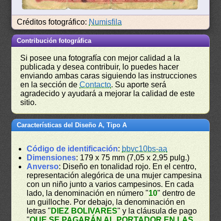
Créditos fotográfico:
Numisfila
Contribución fotográfica
Si posee una fotografía con mejor calidad a la
publicada y desea contribuir, lo puedes hacer
enviando ambas caras siguiendo las instrucciones
en la sección de
Contacto
. Su aporte será
agradecido y ayudará a mejorar la calidad de este
sitio.
Características del Diseño A, Tipo A
Código de identificación
:
bbvc10bs-aa
Dimensiones
: 179 x 75 mm (7,05 x 2,95 pulg.)
Anverso
: Diseño en tonalidad rojo. En el centro,
representación alegórica de una mujer campesina
con un niño junto a varios campesinos. En cada
lado, la denominación en número "
10
" dentro de
un guilloche. Por debajo, la denominación en
letras "
DIEZ BOLIVARES
" y la cláusula de pago
"
QUE SE PAGARÁN AL PORTADOR EN LAS