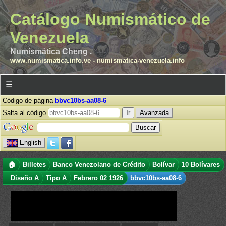
Catálogo Numismático de
Venezuela
Numismática Cheng .
www.numismatica.info.ve
-
numismatica-venezuela.info
☰
Código de página
bbvc10bs-aa08-6
Salta al código
Avanzada
English
🏠
Billetes
Banco Venezolano de Crédito
Bolívar
10 Bolívares
Diseño A
Tipo A
Febrero 02 1926
bbvc10bs-aa08-6