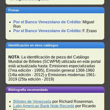
Firmas
Por el Banco Venezolano de Crédito
: Miguel
Ron
Por el Banco Venezolano de Crédito
: F. Eraso
Identificación en otros catálogos
NOTA
: La identificación de pieza del Catálogo
Mundial de Billetes (SCWPM) utilizada en este portal
está actualizada hasta: Emisiones especializadas
(7ma edición - 1995), Emisión general 1368-1960
(14ta edición - 2012) y Emisiones modernas 1961-
2019 (25ta edición - 2019)
Bibliografía recomendada
Billetes de Venezuela
por Richard Rosenman.
Latin American Bank Note Records
por Ricardo