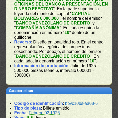
OFICINAS DEL BANCO A PRESENTACIÓN, EN
DINERO EFECTIVO
". En la parte superior, la
leyenda del monto del capital "
CAPITAL
BOLIVARES 6.000.000
", el nombre del emisor
"
BANCO VENEZOLANO DE CREDITO
" y
"
COMPAÑÍA ANÓNIMA
". En cada esquina la
denominación en número "
10
" dentro de un
guilloche.
Reverso
: Diseño en tonalidad rojo. En el centro,
representación alegórica de campesinos
cosechando. Por debajo, el nombre del emisor
"
BANCO VENEZOLANO DE CREDITO
". En
cada lado, la denominación en número "
10
".
Información de producción
: Julio de 1925:
300.000 piezas (serie 6, intervalo 000001 -
300000)
Características
Código de identificación
:
bbvc10bs-aa08-6
Tipo de pieza
: Billete emitido
Fecha
:
Febrero 02 1926
Serie
:
6
.
6
dígitos