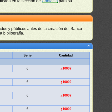
ndicada en la sección de
Contacto
para su
vados y públicos antes de la creación del Banco
 bibliografía.
Serie
Cantidad
6
¿1000?
6
¿1000?
6
¿1000?
6
¿1000?