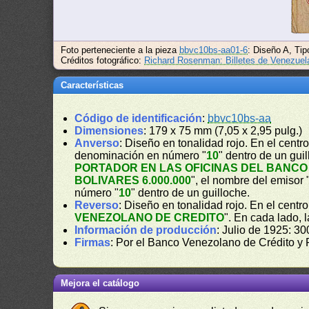
Foto perteneciente a la pieza
bbvc10bs-aa01-6
: Diseño A, Tip
Créditos fotográfico:
Richard Rosenman: Billetes de Venezuel
Características
Código de identificación
:
bbvc10bs-aa
Dimensiones
: 179 x 75 mm (7,05 x 2,95 pulg.)
Anverso
: Diseño en tonalidad rojo. En el cent
denominación en número "
10
" dentro de un gui
PORTADOR EN LAS OFICINAS DEL BANCO 
BOLIVARES 6.000.000
", el nombre del emisor 
número "
10
" dentro de un guilloche.
Reverso
: Diseño en tonalidad rojo. En el cent
VENEZOLANO DE CREDITO
". En cada lado,
Información de producción
: Julio de 1925: 30
Firmas
: Por el Banco Venezolano de Crédito y
Mejora el catálogo