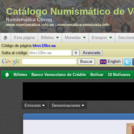
Catálogo Numismático de V
Numismática Cheng .
www.numismatica.info.ve
-
numismatica-venezuela.info
🏠
Esta página
Billetes
Monedas
Ensayos
Seccion
Código de página
bbvc10bs-aa
Salta al código
Avanzada
English
🏠
Billetes
Banco Venezolano de Crédito
Bolívar
10 Bolívares
Emisores
Denominaciones