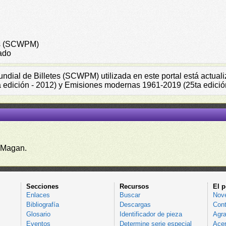
tes (SCWPM)
ado
Mundial de Billetes (SCWPM) utilizada en este portal está actu
a edición - 2012) y Emisiones modernas 1961-2019 (25ta edició
 Magan.
Secciones
Recursos
El p
Enlaces
Buscar
Nov
Bibliografía
Descargas
Cont
Glosario
Identificador de pieza
Agra
Eventos
Determine serie especial
Acer