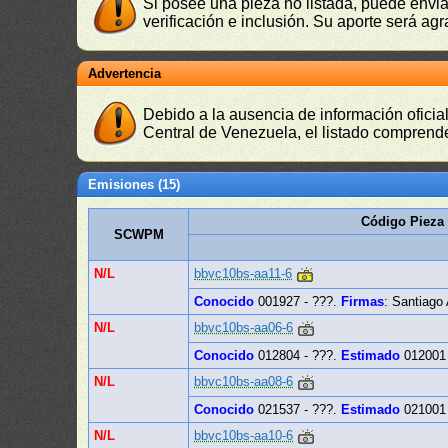
Si posee una pieza no listada, puede envia
verificación e inclusión. Su aporte será agr
Advertencia
Debido a la ausencia de información oficial
Central de Venezuela, el listado comprende
Emisiones (15)
Código Pieza
SCWPM
N/L
bbvc10bs-aa11-6
Conocido
001927 - ???.
Firmas
: Santiago
N/L
bbvc10bs-aa06-6
Conocido
012804 - ???.
Estimado
012001 
N/L
bbvc10bs-aa08-6
Conocido
021537 - ???.
Estimado
021001 
N/L
bbvc10bs-aa10-6