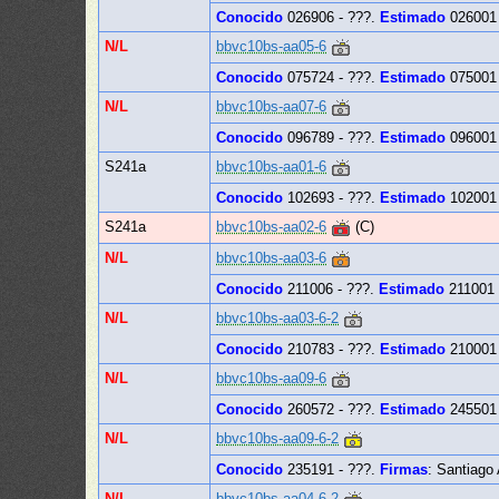
Conocido
026906 - ???.
Estimado
026001 
N/L
bbvc10bs-aa05-6
Conocido
075724 - ???.
Estimado
075001 
N/L
bbvc10bs-aa07-6
Conocido
096789 - ???.
Estimado
096001 
S241a
bbvc10bs-aa01-6
Conocido
102693 - ???.
Estimado
102001 
S241a
bbvc10bs-aa02-6
(C)
N/L
bbvc10bs-aa03-6
Conocido
211006 - ???.
Estimado
211001 
N/L
bbvc10bs-aa03-6-2
Conocido
210783 - ???.
Estimado
210001 
N/L
bbvc10bs-aa09-6
Conocido
260572 - ???.
Estimado
245501 
N/L
bbvc10bs-aa09-6-2
Conocido
235191 - ???.
Firmas
: Santiago
N/L
bbvc10bs-aa04-6-2