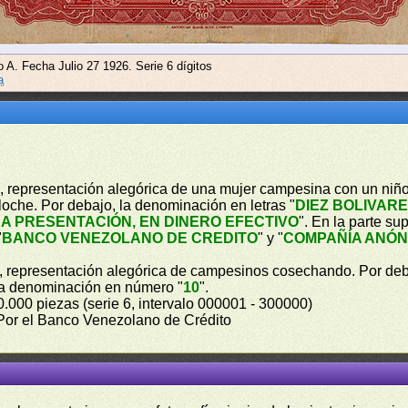
o A. Fecha Julio 27 1926. Serie 6 dígitos
a
ro, representación alegórica de una mujer campesina con un niño
lloche. Por debajo, la denominación en letras "
DIEZ BOLIVAR
A PRESENTACIÓN, EN DINERO EFECTIVO
". En la parte su
"
BANCO VENEZOLANO DE CREDITO
" y "
COMPAÑÍA ANÓN
ro, representación alegórica de campesinos cosechando. Por deb
 la denominación en número "
10
".
0.000 piezas (serie 6, intervalo 000001 - 300000)
 Por el Banco Venezolano de Crédito