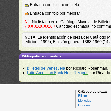
Entrada con foto incompleta
Entrada con foto por mejorar
N/L
No listado en el Catálogo Mundial de Bille
¿ XX.XXX.XXX ?
Cantidad estimada, no confirm
NOTA
: La identificación de pieza del Catálogo 
edición - 1995), Emisión general 1368-1960 (14t
Bibliografía recomendada
Billetes de Venezuela
por Richard Rosenman.
Latin American Bank Note Records
por Ricardo
Catálogo de piezas
Billetes
Monedas
Ensayos