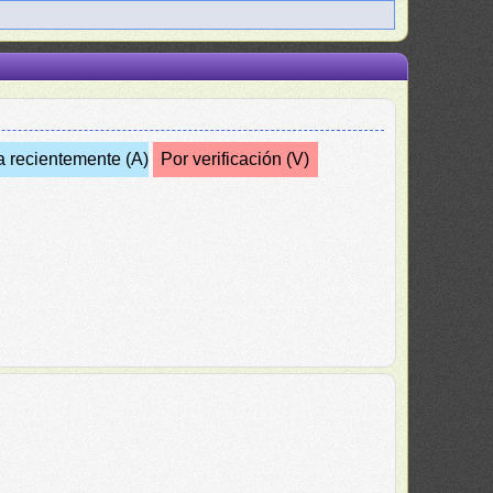
a recientemente (A)
Por verificación (V)