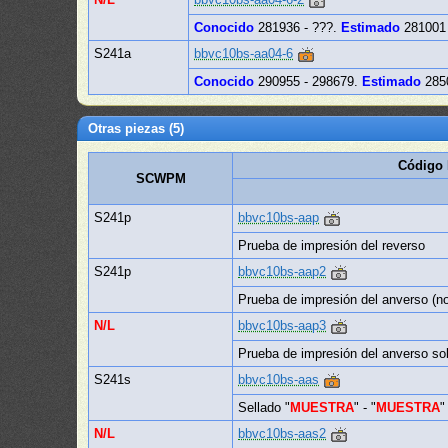
Conocido
281936 - ???.
Estimado
281001 
S241a
bbvc10bs-aa04-6
Conocido
290955 - 298679.
Estimado
285
Otras piezas (5)
Código 
SCWPM
S241p
bbvc10bs-aap
Prueba de impresión del reverso
S241p
bbvc10bs-aap2
Prueba de impresión del anverso (no
N/L
bbvc10bs-aap3
Prueba de impresión del anverso sob
S241s
bbvc10bs-aas
Sellado "
MUESTRA
" - "
MUESTRA
"
N/L
bbvc10bs-aas2