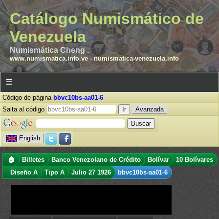
Catálogo Numismático de
Venezuela
Numismática Cheng .
www.numismatica.info.ve
-
numismatica-venezuela.info
☰
Código de página
bbvc10bs-aa01-6
Salta al código
Avanzada
English
🏠
Billetes
Banco Venezolano de Crédito
Bolívar
10 Bolívares
Diseño A
Tipo A
Julio 27 1926
bbvc10bs-aa01-6