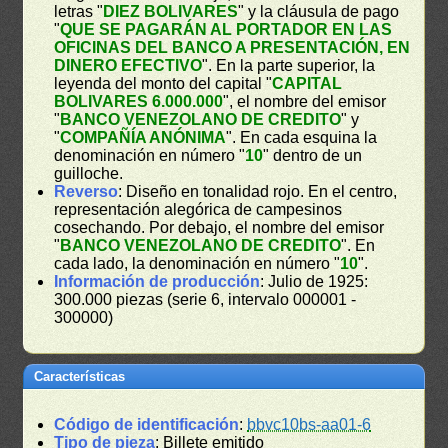
letras "
DIEZ BOLIVARES
" y la cláusula de pago
"
QUE SE PAGARÁN AL PORTADOR EN LAS
OFICINAS DEL BANCO A PRESENTACIÓN, EN
DINERO EFECTIVO
". En la parte superior, la
leyenda del monto del capital "
CAPITAL
BOLIVARES 6.000.000
", el nombre del emisor
"
BANCO VENEZOLANO DE CREDITO
" y
"
COMPAÑÍA ANÓNIMA
". En cada esquina la
denominación en número "
10
" dentro de un
guilloche.
Reverso
: Diseño en tonalidad rojo. En el centro,
representación alegórica de campesinos
cosechando. Por debajo, el nombre del emisor
"
BANCO VENEZOLANO DE CREDITO
". En
cada lado, la denominación en número "
10
".
Información de producción
: Julio de 1925:
300.000 piezas (serie 6, intervalo 000001 -
300000)
Características
Código de identificación
:
bbvc10bs-aa01-6
Tipo de pieza
: Billete emitido