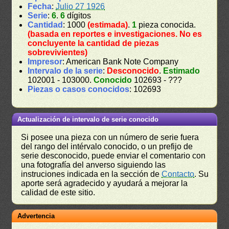
Fecha
:
Julio 27 1926
Serie
:
6
.
6
dígitos
Cantidad
: 1000
(estimada)
.
1
pieza conocida.
(basada en reportes e investigaciones. No es
concluyente la cantidad de piezas
sobrevivientes)
Impresor
: American Bank Note Company
Intervalo de la serie
:
Desconocido
.
Estimado
102001 - 103000.
Conocido
102693 - ???
Piezas o casos conocidos
: 102693
Actualización de intervalo de serie conocido
Si posee una pieza con un número de serie fuera
del rango del intérvalo conocido, o un prefijo de
serie desconocido, puede enviar el comentario con
una fotografía del anverso siguiendo las
instruciones indicada en la sección de
Contacto
. Su
aporte será agradecido y ayudará a mejorar la
calidad de este sitio.
Advertencia