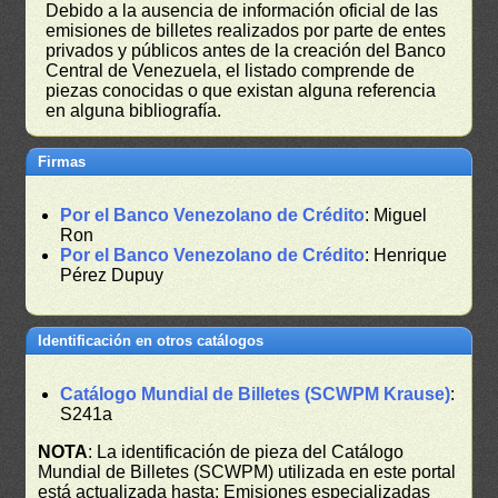
Debido a la ausencia de información oficial de las
emisiones de billetes realizados por parte de entes
privados y públicos antes de la creación del Banco
Central de Venezuela, el listado comprende de
piezas conocidas o que existan alguna referencia
en alguna bibliografía.
Firmas
Por el Banco Venezolano de Crédito
: Miguel
Ron
Por el Banco Venezolano de Crédito
: Henrique
Pérez Dupuy
Identificación en otros catálogos
Catálogo Mundial de Billetes (SCWPM Krause)
:
S241a
NOTA
: La identificación de pieza del Catálogo
Mundial de Billetes (SCWPM) utilizada en este portal
está actualizada hasta: Emisiones especializadas