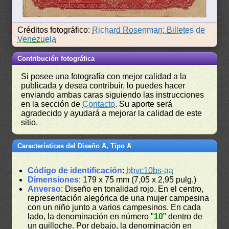
Créditos fotográfico:
Richard Rosenman: Billetes de
Venezuela
Contribución fotográfica
Si posee una fotografía con mejor calidad a la
publicada y desea contribuir, lo puedes hacer
enviando ambas caras siguiendo las instrucciones
en la sección de
Contacto
. Su aporte será
agradecido y ayudará a mejorar la calidad de este
sitio.
Características del Diseño A, Tipo A
Código de identificación
:
bbvc10bs-aa
Dimensiones
: 179 x 75 mm (7,05 x 2,95 pulg.)
Anverso
: Diseño en tonalidad rojo. En el centro,
representación alegórica de una mujer campesina
con un niño junto a varios campesinos. En cada
lado, la denominación en número "
10
" dentro de
un guilloche. Por debajo, la denominación en