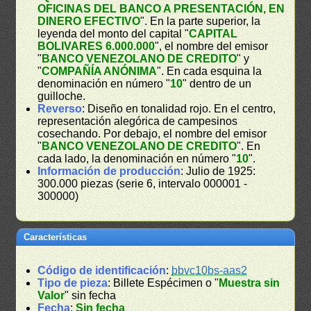
OFICINAS DEL BANCO A PRESENTACIÓN, EN
DINERO EFECTIVO
". En la parte superior, la
leyenda del monto del capital "
CAPITAL
BOLIVARES 6.000.000
", el nombre del emisor
"
BANCO VENEZOLANO DE CREDITO
" y
"
COMPAÑÍA ANÓNIMA
". En cada esquina la
denominación en número "
10
" dentro de un
guilloche.
Reverso
: Diseño en tonalidad rojo. En el centro,
representación alegórica de campesinos
cosechando. Por debajo, el nombre del emisor
"
BANCO VENEZOLANO DE CREDITO
". En
cada lado, la denominación en número "
10
".
Información de producción
: Julio de 1925:
300.000 piezas (serie 6, intervalo 000001 -
300000)
Características
Código de identificación
:
bbvc10bs-aas2
Tipo de pieza
: Billete Espécimen o "
Muestra sin
Valor
" sin fecha
Fecha
:
Sin fecha