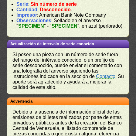
Serie
:
Sin número de serie
Cantidad
:
Desconocido
.
Impresor
: American Bank Note Company
Observaciones
: Sellado en el anverso
"
SPECIMEN
" - "
SPECIMEN
", en azul (perforado).
Actualización de intervalo de serie conocido
Si posee una pieza con un número de serie fuera
del rango del intérvalo conocido, o un prefijo de
serie desconocido, puede enviar el comentario con
una fotografía del anverso siguiendo las
instruciones indicada en la sección de
Contacto
. Su
aporte será agradecido y ayudará a mejorar la
calidad de este sitio.
Advertencia
Debido a la ausencia de información oficial de las
emisiones de billetes realizados por parte de entes
privados y públicos antes de la creación del Banco
Central de Venezuela, el listado comprende de
piezas conocidas o que existan alguna referencia