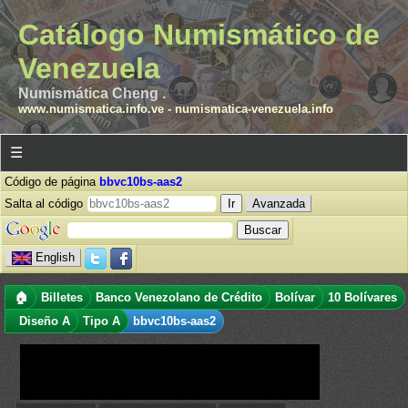
Catálogo Numismático de
Venezuela
Numismática Cheng .
www.numismatica.info.ve
-
numismatica-venezuela.info
☰
Código de página
bbvc10bs-aas2
Salta al código
Avanzada
English
🏠
Billetes
Banco Venezolano de Crédito
Bolívar
10 Bolívares
Diseño A
Tipo A
bbvc10bs-aas2