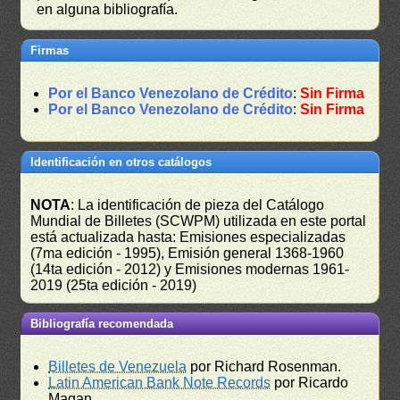
en alguna bibliografía.
Firmas
Por el Banco Venezolano de Crédito
:
Sin Firma
Por el Banco Venezolano de Crédito
:
Sin Firma
Identificación en otros catálogos
NOTA
: La identificación de pieza del Catálogo
Mundial de Billetes (SCWPM) utilizada en este portal
está actualizada hasta: Emisiones especializadas
(7ma edición - 1995), Emisión general 1368-1960
(14ta edición - 2012) y Emisiones modernas 1961-
2019 (25ta edición - 2019)
Bibliografía recomendada
Billetes de Venezuela
por Richard Rosenman.
Latin American Bank Note Records
por Ricardo
Magan.