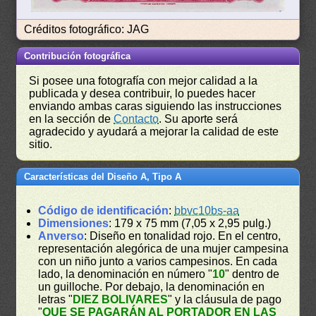
Créditos fotográfico: JAG
Contribución fotográfica
Si posee una fotografía con mejor calidad a la
publicada y desea contribuir, lo puedes hacer
enviando ambas caras siguiendo las instrucciones
en la sección de
Contacto
. Su aporte será
agradecido y ayudará a mejorar la calidad de este
sitio.
Características del Diseño A, Tipo A
Código de identificación
:
bbvc10bs-aa
Dimensiones
: 179 x 75 mm (7,05 x 2,95 pulg.)
Anverso
: Diseño en tonalidad rojo. En el centro,
representación alegórica de una mujer campesina
con un niño junto a varios campesinos. En cada
lado, la denominación en número "
10
" dentro de
un guilloche. Por debajo, la denominación en
letras "
DIEZ BOLIVARES
" y la cláusula de pago
"
QUE SE PAGARÁN AL PORTADOR EN LAS