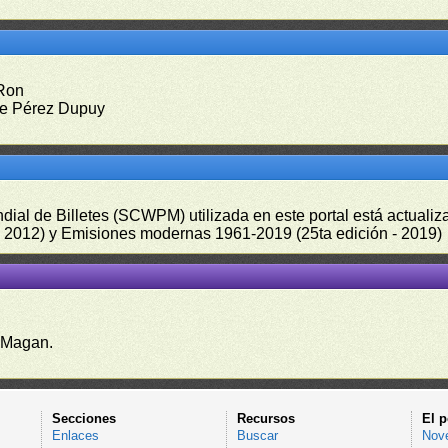
 Ron
ue Pérez Dupuy
undial de Billetes (SCWPM) utilizada en este portal está actual
 - 2012) y Emisiones modernas 1961-2019 (25ta edición - 2019)
 Magan.
Secciones
Recursos
El p
Enlaces
Buscar
Nov