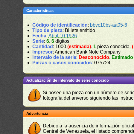
Características
Código de identificación
:
bbvc10bs-aa05-6
Tipo de pieza
: Billete emitido
Fecha
:
Abril 10 1926
Serie
:
6
.
6
dígitos
Cantidad
: 1000
(estimada)
.
1
pieza conocida.
Impresor
: American Bank Note Company
Intervalo de la serie
:
Desconocido
.
Estimado
Piezas o casos conocidos
: 075724
Actualización de intervalo de serie conocido
Si posee una pieza con un número de serie 
fotografía del anverso siguiendo las instru
Advertencia
Debido a la ausencia de información oficial
Central de Venezuela, el listado comprende