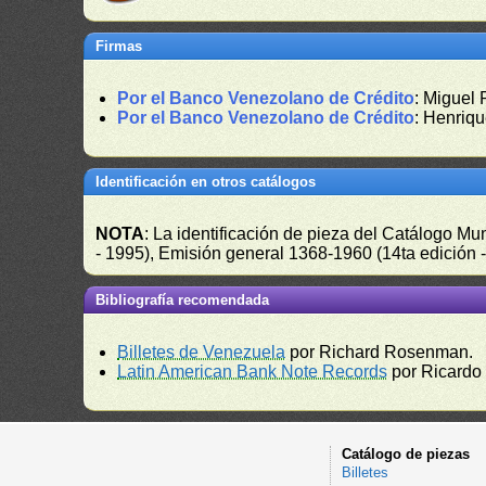
Firmas
Por el Banco Venezolano de Crédito
: Miguel
Por el Banco Venezolano de Crédito
: Henriq
Identificación en otros catálogos
NOTA
: La identificación de pieza del Catálogo M
- 1995), Emisión general 1368-1960 (14ta edición
Bibliografía recomendada
Billetes de Venezuela
por Richard Rosenman.
Latin American Bank Note Records
por Ricardo
Catálogo de piezas
Billetes