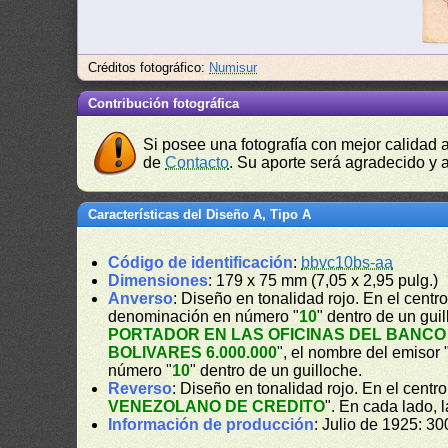
Créditos fotográfico:
Numisur
Contribución fotográfica
Si posee una fotografía con mejor calidad 
de
Contacto
. Su aporte será agradecido y a
Características del Diseño A, Tipo A
Código de identificación
:
bbvc10bs-aa
Dimensiones
: 179 x 75 mm (7,05 x 2,95 pulg.)
Anverso
: Diseño en tonalidad rojo. En el cent
denominación en número "
10
" dentro de un gui
PORTADOR EN LAS OFICINAS DEL BANCO 
BOLIVARES 6.000.000
", el nombre del emisor 
número "
10
" dentro de un guilloche.
Reverso
: Diseño en tonalidad rojo. En el cent
VENEZOLANO DE CREDITO
". En cada lado,
Información de producción
: Julio de 1925: 30