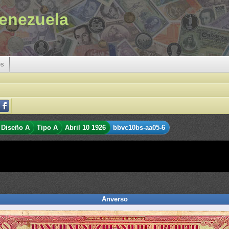
enezuela
es
Diseño A
Tipo A
Abril 10 1926
bbvc10bs-aa05-6
Anverso