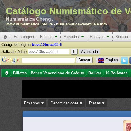
Catálogo Numismático de V
Numismática Cheng .
www.numismatica.info.ve
-
numismatica-venezuela.info
🏠
Esta página
Billetes
Monedas
Ensayos
Seccion
Código de página
bbvc10bs-aa05-6
Salta al código
Avanzada
English
🏠
Billetes
Banco Venezolano de Crédito
Bolívar
10 Bolívares
Emisores
Denominaciones
Piezas