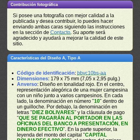
Contribución fotográfica
Si posee una fotografía con mejor calidad a la
publicada y desea contribuir, lo puedes hacer
enviando ambas caras siguiendo las instrucciones
en la sección de
Contacto
. Su aporte será
agradecido y ayudará a mejorar la calidad de este
sitio.
Características del Diseño A, Tipo A
Código de identificación
:
bbvc10bs-aa
Dimensiones
: 179 x 75 mm (7,05 x 2,95 pulg.)
Anverso
: Diseño en tonalidad rojo. En el centro,
representación alegórica de una mujer campesina
con un niño junto a varios campesinos. En cada
lado, la denominación en número "
10
" dentro de
un guilloche. Por debajo, la denominación en
letras "
DIEZ BOLIVARES
" y la cláusula de pago
"
QUE SE PAGARÁN AL PORTADOR EN LAS
OFICINAS DEL BANCO A PRESENTACIÓN, EN
DINERO EFECTIVO
". En la parte superior, la
leyenda del monto del capital "
CAPITAL