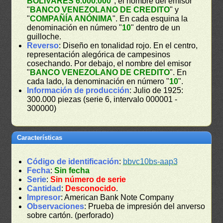
BOLIVARES 6.000.000
", el nombre del emisor
"
BANCO VENEZOLANO DE CREDITO
" y
"
COMPAÑÍA ANÓNIMA
". En cada esquina la
denominación en número "
10
" dentro de un
guilloche.
Reverso
: Diseño en tonalidad rojo. En el centro,
representación alegórica de campesinos
cosechando. Por debajo, el nombre del emisor
"
BANCO VENEZOLANO DE CREDITO
". En
cada lado, la denominación en número "
10
".
Información de producción
: Julio de 1925:
300.000 piezas (serie 6, intervalo 000001 -
300000)
Características
Código de identificación
:
bbvc10bs-aap3
Fecha
:
Sin fecha
Serie
:
Sin número de serie
Cantidad
:
Desconocido
.
Impresor
: American Bank Note Company
Observaciones
: Prueba de impresión del anverso
sobre cartón. (perforado)