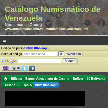
Catálogo Numismático de
Venezuela
Numismática Cheng .
www.numismatica.info.ve
-
numismatica-venezuela.info
☰
Código de página
bbvc10bs-aap3
Salta al código
Avanzada
English
🏠
Billetes
Banco Venezolano de Crédito
Bolívar
10 Bolívares
Diseño A
Tipo A
bbvc10bs-aap3