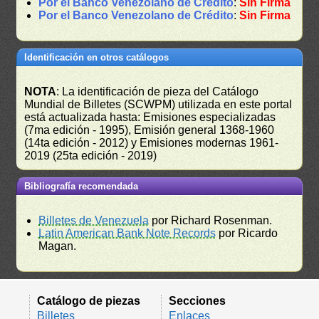
Por el Banco Venezolano de Crédito
:
Sin Firma
Por el Banco Venezolano de Crédito
:
Sin Firma
Identificación en otros catálogos
NOTA
: La identificación de pieza del Catálogo
Mundial de Billetes (SCWPM) utilizada en este portal
está actualizada hasta: Emisiones especializadas
(7ma edición - 1995), Emisión general 1368-1960
(14ta edición - 2012) y Emisiones modernas 1961-
2019 (25ta edición - 2019)
Bibliografía recomendada
Billetes de Venezuela
por Richard Rosenman.
Latin American Bank Note Records
por Ricardo
Magan.
Catálogo de piezas
Secciones
Billetes
Enlaces