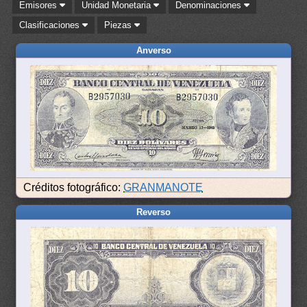
Emisores
Unidad Monetaria
Denominaciones
Clasificaciones
Piezas
Anverso
Créditos fotográfico:
GRANMANOTE
Reverso