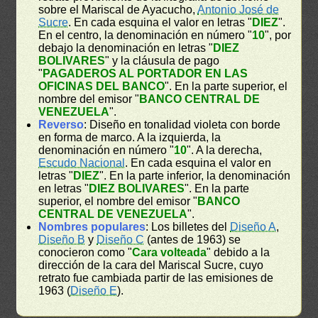
sobre el Mariscal de Ayacucho,
Antonio José de
Sucre
. En cada esquina el valor en letras "
DIEZ
".
En el centro, la denominación en número "
10
", por
debajo la denominación en letras "
DIEZ
BOLIVARES
" y la cláusula de pago
"
PAGADEROS AL PORTADOR EN LAS
OFICINAS DEL BANCO
". En la parte superior, el
nombre del emisor "
BANCO CENTRAL DE
VENEZUELA
".
Reverso
: Diseño en tonalidad violeta con borde
en forma de marco. A la izquierda, la
denominación en número "
10
". A la derecha,
Escudo Nacional
. En cada esquina el valor en
letras "
DIEZ
". En la parte inferior, la denominación
en letras "
DIEZ BOLIVARES
". En la parte
superior, el nombre del emisor "
BANCO
CENTRAL DE VENEZUELA
".
Nombres populares
: Los billetes del
Diseño A
,
Diseño B
y
Diseño C
(antes de 1963) se
conocieron como "
Cara volteada
" debido a la
dirección de la cara del Mariscal Sucre, cuyo
retrato fue cambiada partir de las emisiones de
1963 (
Diseño E
).