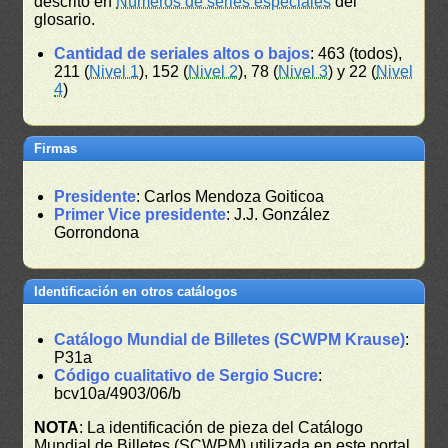
descrito en
Números de series especiales
del
glosario.
Cantidad de seriales altos o bajos
: 463 (todos),
211 (
Nivel 1
), 152 (
Nivel 2
), 78 (
Nivel 3
) y 22 (
Nivel
4
)
Firmas
Presidente
: Carlos Mendoza Goiticoa
Primer Vice presidente
: J.J. González
Gorrondona
Identificación en otros catálogos
Catálogo Mundial de Billetes (SCWPM Krause)
:
P31a
Código cualitativo de Sergio Sucre
:
bcv10a/4903/06/b
NOTA
: La identificación de pieza del Catálogo
Mundial de Billetes (SCWPM) utilizada en este portal