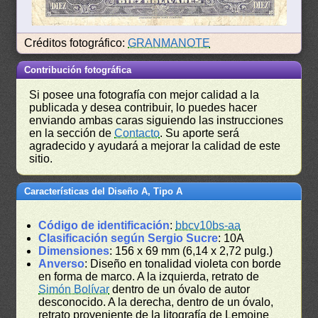
Créditos fotográfico:
GRANMANOTE
Contribución fotográfica
Si posee una fotografía con mejor calidad a la
publicada y desea contribuir, lo puedes hacer
enviando ambas caras siguiendo las instrucciones
en la sección de
Contacto
. Su aporte será
agradecido y ayudará a mejorar la calidad de este
sitio.
Características del Diseño A, Tipo A
Código de identificación
:
bbcv10bs-aa
Clasificación según Sergio Sucre
: 10A
Dimensiones
: 156 x 69 mm (6,14 x 2,72 pulg.)
Anverso
: Diseño en tonalidad violeta con borde
en forma de marco. A la izquierda, retrato de
Simón Bolívar
dentro de un óvalo de autor
desconocido. A la derecha, dentro de un óvalo,
retrato proveniente de la litografía de Lemoine