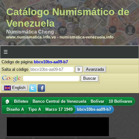
Catálogo Numismático de
Venezuela
Numismática Cheng .
www.numismatica.info.ve
-
numismatica-venezuela.info
☰
Código de página
bbcv10bs-aa09-b7
Salta al código
Avanzada
English
🏠
Billetes
Banco Central de Venezuela
Bolívar
10 Bolívares
Diseño A
Tipo A
Marzo 17 1949
bbcv10bs-aa09-b7