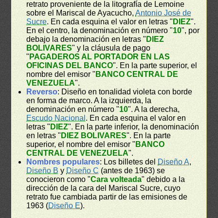
retrato proveniente de la litografía de Lemoine
sobre el Mariscal de Ayacucho,
Antonio José de
Sucre
. En cada esquina el valor en letras "
DIEZ
".
En el centro, la denominación en número "
10
", por
debajo la denominación en letras "
DIEZ
BOLIVARES
" y la cláusula de pago
"
PAGADEROS AL PORTADOR EN LAS
OFICINAS DEL BANCO
". En la parte superior, el
nombre del emisor "
BANCO CENTRAL DE
VENEZUELA
".
Reverso
: Diseño en tonalidad violeta con borde
en forma de marco. A la izquierda, la
denominación en número "
10
". A la derecha,
Escudo Nacional
. En cada esquina el valor en
letras "
DIEZ
". En la parte inferior, la denominación
en letras "
DIEZ BOLIVARES
". En la parte
superior, el nombre del emisor "
BANCO
CENTRAL DE VENEZUELA
".
Nombres populares
: Los billetes del
Diseño A
,
Diseño B
y
Diseño C
(antes de 1963) se
conocieron como "
Cara volteada
" debido a la
dirección de la cara del Mariscal Sucre, cuyo
retrato fue cambiada partir de las emisiones de
1963 (
Diseño E
).