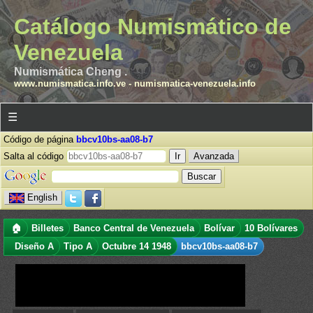
Catálogo Numismático de
Venezuela
Numismática Cheng .
www.numismatica.info.ve
-
numismatica-venezuela.info
☰
Código de página
bbcv10bs-aa08-b7
Salta al código
Avanzada
English
🏠
Billetes
Banco Central de Venezuela
Bolívar
10 Bolívares
Diseño A
Tipo A
Octubre 14 1948
bbcv10bs-aa08-b7