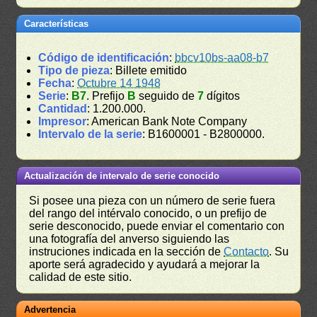
Características
Código de identificación
:
bbcv10bs-aa08-b7
Tipo de pieza
: Billete emitido
Fecha
:
Octubre 14 1948
Serie
:
B7
. Prefijo
B
seguido de
7
dígitos
Cantidad
: 1.200.000.
Impresor
: American Bank Note Company
Intervalo de la serie
: B1600001 - B2800000.
Actualización de intervalo de serie conocido
Si posee una pieza con un número de serie fuera
del rango del intérvalo conocido, o un prefijo de
serie desconocido, puede enviar el comentario con
una fotografía del anverso siguiendo las
instruciones indicada en la sección de
Contacto
. Su
aporte será agradecido y ayudará a mejorar la
calidad de este sitio.
Advertencia