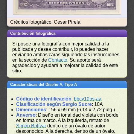
Créditos fotográfico: Cesar Pirela
Contribución fotográfica
Si posee una fotografía con mejor calidad a la
publicada y desea contribuir, lo puedes hacer
enviando ambas caras siguiendo las instrucciones
en la sección de
Contacto
. Su aporte será
agradecido y ayudará a mejorar la calidad de este
sitio.
Características del Diseño A, Tipo A
Código de identificación
:
bbcv10bs-aa
Clasificación según Sergio Sucre
: 10A
Dimensiones
: 156 x 69 mm (6,14 x 2,72 pulg.)
Anverso
: Diseño en tonalidad violeta con borde
en forma de marco. A la izquierda, retrato de
Simón Bolívar
dentro de un óvalo de autor
desconocido. A la derecha, dentro de un óvalo,