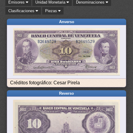
Emisores
Unidad Monetaria
Denominaciones
Clasificaciones
Piezas
Anverso
Créditos fotográfico: Cesar Pirela
Reverso