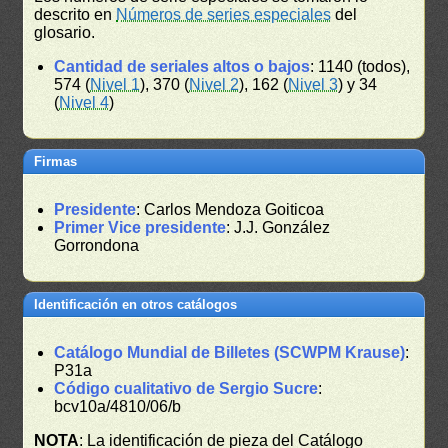
descrito en
Números de series especiales
del
glosario.
Cantidad de seriales altos o bajos
: 1140 (todos),
574 (
Nivel 1
), 370 (
Nivel 2
), 162 (
Nivel 3
) y 34
(
Nivel 4
)
Firmas
Presidente
: Carlos Mendoza Goiticoa
Primer Vice presidente
: J.J. González
Gorrondona
Identificación en otros catálogos
Catálogo Mundial de Billetes (SCWPM Krause)
:
P31a
Código cualitativo de Sergio Sucre
:
bcv10a/4810/06/b
NOTA
: La identificación de pieza del Catálogo