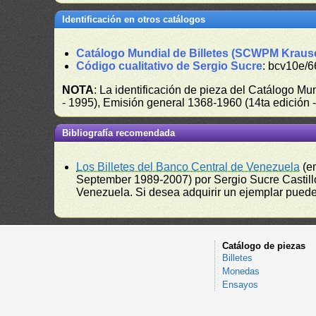
Identificación en otros catálogos
Catálogo Mundial de Billetes (SCWPM Kraus
Código cualitativo de Sergio Sucre
: bcv10e/6
NOTA
: La identificación de pieza del Catálogo M
- 1995), Emisión general 1368-1960 (14ta edición
Bibliografía recomendada
Los Billetes del Banco Central de Venezuela
(e
September 1989-2007) por Sergio Sucre Castillo
Venezuela. Si desea adquirir un ejemplar puede a
Catálogo de piezas
Billetes
Monedas
Ensayos