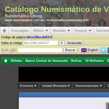
Catálogo Numismático de V
Numismática Cheng .
www.numismatica.info.ve
-
numismatica-venezuela.info
🏠
Esta página
Billetes
Monedas
Ensayos
Seccion
Código de página
bbcv10bs-da03-t7
Salta al código
Avanzada
English
🏠
Billetes
Banco Central de Venezuela
Bolívar
10 Bolívares
D
Emisores
Unidad Monetaria
Denominaciones