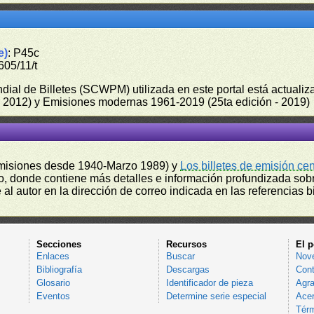
e)
: P45c
605/11/t
undial de Billetes (SCWPM) utilizada en este portal está actual
 - 2012) y Emisiones modernas 1961-2019 (25ta edición - 2019)
misiones desde 1940-Marzo 1989) y
Los billetes de emisión ce
, donde contiene más detalles e información profundizada sobr
l autor en la dirección de correo indicada en las referencias bi
Secciones
Recursos
El p
Enlaces
Buscar
Nov
Bibliografía
Descargas
Cont
Glosario
Identificador de pieza
Agra
Eventos
Determine serie especial
Acer
Térm