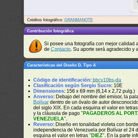
Créditos fotográfico:
GRANMANOTE
Contribución fotográfica
Si posee una fotografía con mejor calidad 
de
Contacto
. Su aporte será agradecido y a
Características del Diseño D, Tipo A
Código de identificación
:
bbcv10bs-da
Clasificación según Sergio Sucre
: 10E
Dimensiones
: 156 x 69 mm (6,14 x 2,72 pulg.)
Anverso
: Debajo del nombre del emisor, la pala
Bolívar
dentro de un óvalo de autor desconocido.
del siglo XIX. En cada esquina el valor en letras
y la cláusula de pago "
PAGADEROS AL PORT
VENEZUELA
".
Reverso
: Diseño en tonalidad violeta con bord
independencia de Venezuela por Bolívar el 24 d
esquina el valor en letras "
DIEZ
". En la parte in