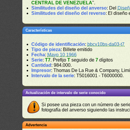
CENTRAL DE VENEZUELA
".
Similitudes del diseño del anverso
: Del
Diseñ
Similitudes del diseño del reverso
: El diseño 
Características
Código de identificación
:
bbcv10bs-da03-t7
Tipo de pieza
: Billete emitido
Fecha
:
Mayo 10 1966
Serie
:
T7
. Prefijo
T
seguido de
7
dígitos
Cantidad
: 984.000.
Impresor
: Thomas De La Rue & Company, Limi
Intervalo de la serie
: T5016001 - T6000000.
Actualización de intervalo de serie conocido
Si posee una pieza con un número de serie 
fotografía del anverso siguiendo las instru
Advertencia