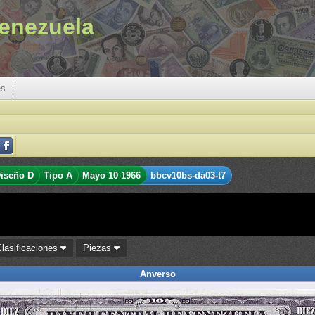
enezuela
es
iseño D
Tipo A
Mayo 10 1966
bbcv10bs-da03-t7
Clasificaciones
Piezas
Anverso