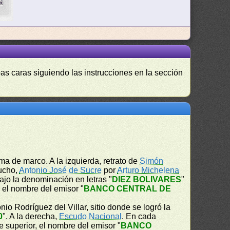
as caras siguiendo las instrucciones en la sección
ma de marco. A la izquierda, retrato de
Simón
cucho,
Antonio José de Sucre
por
Arturo Michelena
bajo la denominación en letras "
DIEZ BOLIVARES
"
r, el nombre del emisor "
BANCO CENTRAL DE
nio Rodríguez del Villar, sitio donde se logró la
0
". A la derecha,
Escudo Nacional
. En cada
te superior, el nombre del emisor "
BANCO