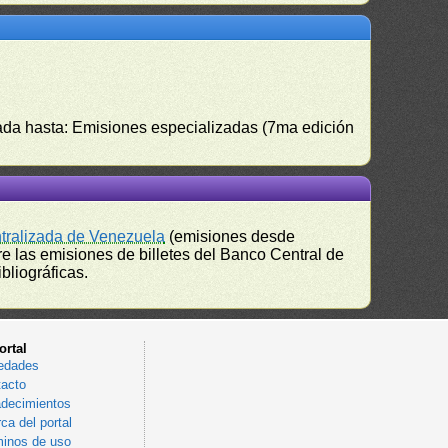
izada hasta: Emisiones especializadas (7ma edición
ntralizada de Venezuela
(emisiones desde
e las emisiones de billetes del Banco Central de
bliográficas.
ortal
edades
acto
decimientos
ca del portal
inos de uso