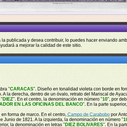
a la publicada y desea contribuir, lo puedes hacer enviando amb
yudará a mejorar la calidad de este sitio.
bra "
CARACAS
". Diseño en tonalidad violeta con borde en for
 A la derecha, dentro de un óvalo, retrato del Mariscal de Aya
 "
DIEZ
". En el centro, la denominación en número "
10
", por de
ADOR EN LAS OFICINAS DEL BANCO
". En la parte superio
e en forma de marco. En el centro,
Campo de Carabobo
por Anto
e Junio de 1821. A la izquierda, la denominación en número "
1
ferior, la denominación en letras "
DIEZ BOLIVARES
". En la par